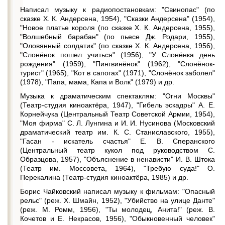
Написал музыку к радиопостановкам: "Свинопас" (по
сказке X. К. Андерсена, 1954), "Сказки Андерсена" (1954),
"Новое платье короля (по сказке X. К. Андерсена, 1955),
"Волшебный барабан" (по пьесе Дж. Родари, 1955),
"Оловянный солдатик" (по сказке X. К. Андерсена, 1956),
"Слонёнок пошел учиться" (1956), "У Слонёнка день
рождения" (1959), "Пингвинёнок" (1962), "Слонёнок-
турист" (1965), "Кот в сапогах" (1971), "Слонёнок заболел"
(1978), "Папа, мама, Капа и Волк" (1979) и др.
Музыка к драматическим спектаклям: "Огни Москвы"
(Театр-студия киноактёра, 1947), "Гибель эскадры" А. Е.
Корнейчука (Центральный Театр Советской Армии, 1954),
"Моя фирма" С. Л. Лунгина и И. И. Нусинова (Московский
драматический театр им. К. С. Станиславского, 1955),
"Гасан - искатель счастья" Е. В. Сперанского
(Центральный театр кукол под руководством С.
Образцова, 1957), "Объяснение в ненависти" И. В. Штока
(Театр им. Моссовета, 1964), "Требую суда!" О.
Перекалина (Театр-студия киноактёра, 1985) и др.
Борис Чайковский написал музыку к фильмам: "Опасный
рельс" (реж. Х. Шмайн, 1952), "Убийство на улице Данте"
(реж. М. Ромм, 1956), "Ты молодец, Анита!" (реж. В.
Кочетов и Е. Некрасов, 1956), "Обыкновенный человек"