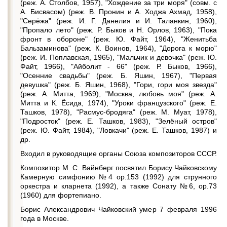
(реж. А. Столбов, 1957), "Хождение за три моря" (совм. с
А. Бисвасом) (реж. В. Пронин и А. Ходжа Ахмад, 1958),
"Серёжа" (реж. И. Г. Данелия и И. Таланкин, 1960),
"Пропало лето" (реж. Р. Быков и Н. Орлов, 1963), "Пока
фронт в обороне" (реж. Ю. Файт, 1964), "Женитьба
Бальзаминова" (реж. К. Воинов, 1964), "Дорога к морю"
(реж. И. Поплавская, 1965), "Мальчик и девочка" (реж. Ю.
Файт, 1966), "Айболит - 66" (реж. Р. Быков, 1966),
"Осенние свадьбы" (реж. Б. Яшин, 1967), "Первая
девушка" (реж. Б. Яшин, 1968), "Гори, гори моя звезда"
(реж. А. Митта, 1969), "Москва, любовь моя" (реж. А.
Митта и К. Ёсида, 1974), "Уроки французского" (реж. Е.
Ташков, 1978), "Расмус-бродяга" (реж. М. Муат, 1978),
"Подросток" (реж. Е. Ташков, 1983), "Зелёный остров"
(реж. Ю. Файт, 1984), "Ловкачи" (реж. Е. Ташков, 1987) и
др.
Входил в руководящие органы Союза композиторов СССР.
Композитор М. С. Вайнберг посвятил Борису Чайковскому
Камерную симфонию №4 ор.153 (1992) для струнного
оркестра и кларнета (1992), а также Сонату №6, ор.73
(1960) для фортепиано.
Борис Александрович Чайковский умер 7 февраля 1996
года в Москве.