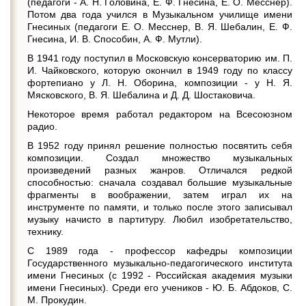
(педагоги - А. Н. Головина, Е. Ф. Гнесина, Е. О. Месснер).
Потом два года учился в Музыкальном училище имени
Гнесиных (педагоги Е. О. Месснер, В. Я. Шебалин, Е. Ф.
Гнесина, И. В. Способин, А. Ф. Мутли).
В 1941 году поступил в Московскую консерваторию им. П.
И. Чайковского, которую окончил в 1949 году по классу
фортепиано у Л. Н. Оборина, композиции - у Н. Я.
Мясковского, В. Я. Шебалина и Д. Д. Шостаковича.
Некоторое время работал редактором на Всесоюзном
радио.
В 1952 году принял решение полностью посвятить себя
композиции. Создал множество музыкальных
произведений разных жанров. Отличался редкой
способностью: сначала создавал большие музыкальные
фрагменты в воображении, затем играл их на
инструменте по памяти, и только после этого записывал
музыку начисто в партитуру. Любил изобретательство,
технику.
С 1989 года - профессор кафедры композиции
Государственного музыкально-педагогического института
имени Гнесиных (с 1992 - Российская академия музыки
имени Гнесиных). Среди его учеников - Ю. Б. Абдоков, С.
М. Прокудин.