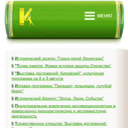
МЕНЮ
§
Исторический экскурс "Город-герой Ленинград"
§
"Точка памяти: Живая история защиты Отечества"
§
"Выставка достижений: Кировский": культурная
программа на 8 и 9 августа
§
Игровая программа "Парашют, тельняшка, голубой
берет"
§
Исторический блокнот "Эпоха. Люди. События"
§
Предупреждение вовлечения несовершеннолетних в
диверсионно-террористическую и экстремистскую
деятельность
§
Торжественное открытие "Выставки достижений: