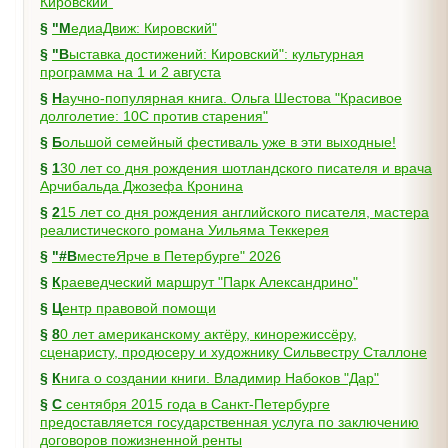
Кировский"
§
"МедиаДвиж: Кировский"
§
"Выставка достижений: Кировский": культурная
программа на 1 и 2 августа
§
Научно-популярная книга. Ольга Шестова "Красивое
долголетие: 10C против старения"
§
Большой семейный фестиваль уже в эти выходные!
§
130 лет со дня рождения шотландского писателя и врача
Арчибальда Джозефа Кронина
§
215 лет со дня рождения английского писателя, мастера
реалистического романа Уильяма Теккерея
§
"#ВместеЯрче в Петербурге" 2026
§
Краеведческий маршрут "Парк Александрино"
§
Центр правовой помощи
§
80 лет американскому актёру, кинорежиссёру,
сценаристу, продюсеру и художнику Сильвестру Сталлоне
§
Книга о создании книги. Владимир Набоков "Дар"
§
С сентября 2015 года в Санкт-Петербурге
предоставляется государственная услуга по заключению
договоров пожизненной ренты