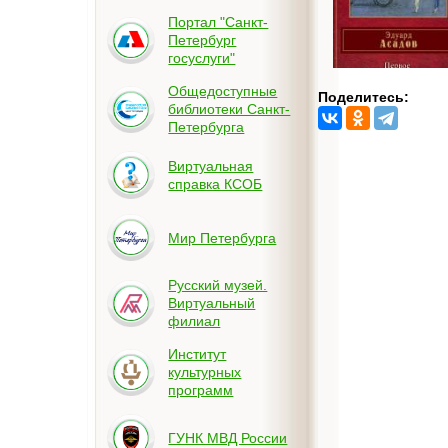
Портал "Санкт-
Петербург
госуслуги"
Общедоступные
Поделитесь:
библиотеки Санкт-
Петербурга
Виртуальная
справка КСОБ
Мир Петербурга
Русский музей.
Виртуальный
филиал
Институт
культурных
программ
ГУНК МВД России