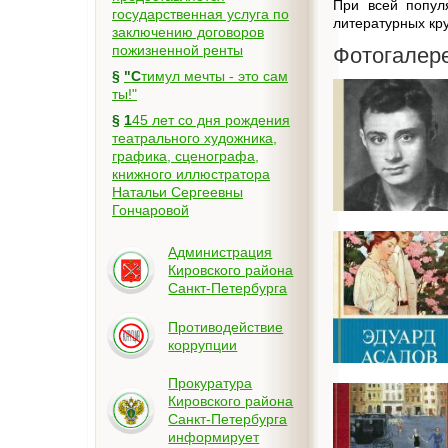
При всей попул
государственная услуга по
литературных кру
заключению договоров
пожизненной ренты
Фотогалер
§
"Стимул мечты - это сам
ты!"
§
145 лет со дня рождения
театрального художника,
графика, сценографа,
книжного иллюстратора
Натальи Сергеевны
Гончаровой
Администрация
Кировского района
Санкт-Петербурга
Противодействие
коррупции
Прокуратура
Кировского района
Санкт-Петербурга
информирует