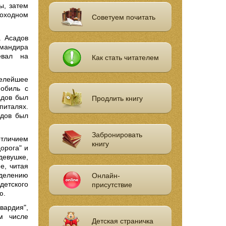
ы, затем
доходном
Советуем почитать
. Асадов
омандира
евал на
Как стать читателем
желейшее
мобиль с
адов был
Продлить книгу
питалях.
адов был
Забронировать
отличием
книгу
орога" и
девушке,
е, читая
еделению
Онлайн-
детского
присутствие
ю.
вардия",
м числе
Детская страничка