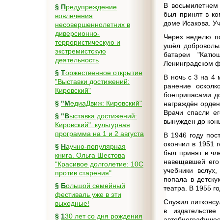
В восьмилетнем 
§
Предупреждение
был принят в ко
вовлечения
доме Исакова. Уч
несовершеннолетних в
диверсионно-
Через неделю по
террористическую и
ушёл доброволь
экстремистскую
батареи "Катю
деятельность
Ленинградском ф
§
Торжественное открытие
В ночь с 3 на 4
"Выставки достижений:
ранение осколк
Кировский"
боеприпасами до
§
"МедиаДвиж: Кировский"
награждён орден
Врачи спасли ег
§
"Выставка достижений:
вынужден до конц
Кировский": культурная
программа на 1 и 2 августа
В 1946 году пос
окончил в 1951 г
§
Научно-популярная
был принят в чл
книга. Ольга Шестова
навещавшей его 
"Красивое долголетие: 10C
учебники вслух
против старения"
попала в детску
§
Большой семейный
театра. В 1955 г
фестиваль уже в эти
Служил литконсул
выходные!
в издательстве
§
130 лет со дня рождения
автобиографическ