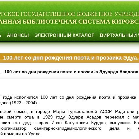
РГСКОЕ ГОСУДАРСТВЕННОЕ БЮДЖЕТНОЕ УЧРЕЖД
АННАЯ БИБЛИОТЕЧНАЯ СИСТЕМА КИРОВС
А
АНОНСЫ
ЭЛЕКТРОННЫЙ КАТАЛОГ
ВИРТУАЛЬНЫЙ 
100 лет со дня рождения поэта и прозаика Эдуарда Асадова
и
-
100 лет со дня рождения поэта и прозаика Эдуарда Асадова
3 года исполнится 100 лет со дня рождения поэта и прозаика
ова (1923 - 2004).
нской семье, в городе Мары Туркестанской АССР. Родители 
сле смерти отца в 1929 году Эдуард Асадов переехал с ма
е жил его дед - врач Иван Калустович Курдов, выпускник Ка
 организатор санитарно-эпидемиологического дела и л
й помощи на Урале.