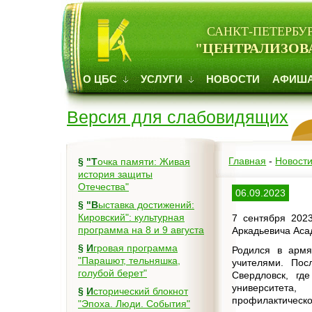
САНКТ-ПЕТЕРБУ
"ЦЕНТРАЛИЗОВ
О ЦБС
УСЛУГИ
НОВОСТИ
АФИШ
Версия для слабовидящих
Главная
-
Новост
§
"Точка памяти: Живая
история защиты
Отечества"
06.09.2023
§
"Выставка достижений:
Кировский": культурная
7 сентября 202
программа на 8 и 9 августа
Аркадьевича Асад
§
Игровая программа
Родился в армя
"Парашют, тельняшка,
учителями. По
голубой берет"
Свердловск, гд
университета,
§
Исторический блокнот
профилактическо
"Эпоха. Люди. События"