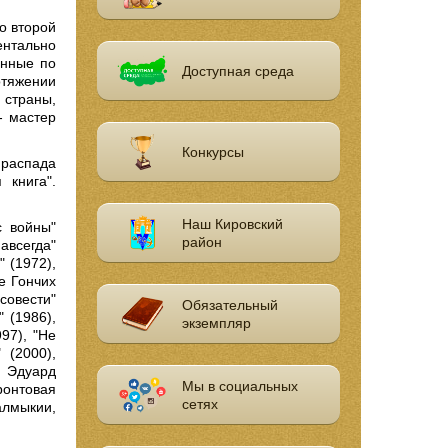
во второй
ентально
анные по
Доступная среда
отяжении
 страны,
- мастер
Конкурсы
 распада
 книга".
Наш Кировский
с войны"
район
авсегда"
" (1972),
е Гончих
совести"
Обязательный
 (1986),
экземпляр
97), "Не
 (2000),
, Эдуард
Мы в социальных
ронтовая
сетях
алмыкии,