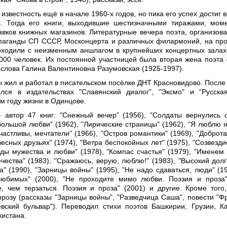
 известность ещё в начале 1960-х годов, но пика его успех достиг 
х. Тогда его книги, выходившие шестизначными тиражами, мом
авков книжных магазинов. Литературные вечера поэта, организов
паганды СП СССР, Москонцерта и различных филармоний, на пр
оходили с неизменным аншлагом в крупнейших концертных залах
00 человек. Их постоянной участницей была вторая жена поэта 
 слова Галина Валентиновна Разумовская (1925-1997).
ы жил и работал в писательском посёлке ДНТ Красновидово. После
ся в издательствах "Славянский диалог", "Эксмо" и "Русская
м году жизни в Одинцове.
 автор 47 книг: "Снежный вечер" (1956), "Солдаты вернулись 
большой любви" (1962), "Лирические страницы" (1962), "Я люблю н
счастливы, мечтатели" (1966), "Остров романтики" (1969), "Доброта
есных друзьях" (1974), "Ветра беспокойных лет" (1975), "Созвезди
оды мужества и любви" (1978), "Компас счастья" (1979), "Именем 
чества" (1983), "Сражаюсь, верую, люблю!" (1983), "Высокий долг"
" (1990), "Зарницы войны" (1995), "Не надо сдаваться, люди" (19
любимых" (2000), "Не проходите мимо любви. Поэзия и проза"
, чем терзаться. Поэзия и проза" (2001) и другие. Кроме того
прозу (рассказы "Зарницы войны", "Разведчица Саша", повести "Ф
евский бульвар"). Переводил стихи поэтов Башкирии, Грузии, К
кистана.