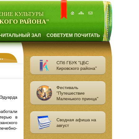
ЕНИЕ КУЛЬТУРЫ
КОГО РАЙОНА"
ЧИТАЛЬНЫЙ ЗАЛ
СОВЕТУЕМ ПОЧИТАТЬ
СПб ГБУК "ЦБС
Кировского района"
Фестиваль
"Путешествие
 Эдуарда
Маленького принца"
работали
терью в
Сводная афиша на
занского
август
ечебно-