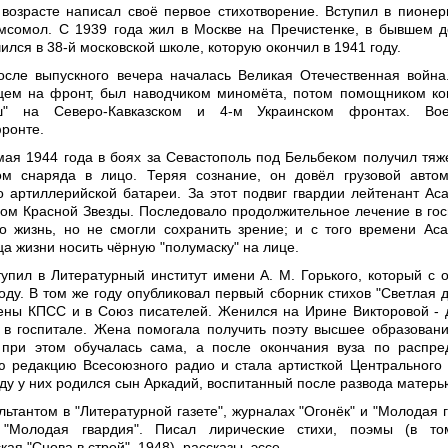
возрасте написал своё первое стихотворение. Вступил в пионер
мсомол. С 1939 года жил в Москве на Пречистенке, в бывшем 
ился в 38-й московской школе, которую окончил в 1941 году.
сле выпускного вечера началась Великая Отечественная война
цем на фронт, был наводчиком миномёта, потом помощником к
ш" на Северо-Кавказском и 4-м Украинском фронтах. Во
ронте.
 мая 1944 года в боях за Севастополь под Бельбеком получил тя
ом снаряда в лицо. Теряя сознание, он довёл грузовой авто
 артиллерийской батареи. За этот подвиг гвардии лейтенант Ас
ом Красной Звезды. Последовало продолжительное лечение в гос
о жизнь, но не смогли сохранить зрение; и с того времени Ас
а жизни носить чёрную "полумаску" на лице.
тупил в Литературный институт имени А. М. Горького, который с 
оду. В том же году опубликовал первый сборник стихов "Светлая д
ены КПСС и в Союз писателей. Женился на Ирине Викторовой - 
в госпитале. Жена помогала получить поэту высшее образовани
, при этом обучалась сама, а после окончания вуза по распр
ю редакцию Всесоюзного радио и стала артисткой Центрального 
оду у них родился сын Аркадий, воспитанный после развода матерь
ьтантом в "Литературной газете", журналах "Огонёк" и "Молодая г
 "Молодая гвардия". Писал лирические стихи, поэмы (в то
ая "Снова в строй", 1948), рассказы, эссе.