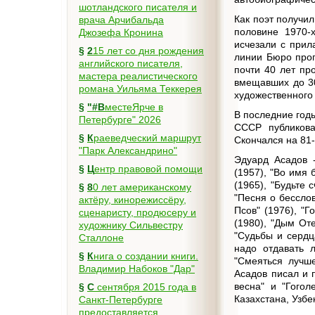
шотландского писателя и
Как поэт получил
врача Арчибальда
половине 1970-
Джозефа Кронина
исчезали с прил
§
215 лет со дня рождения
линии Бюро про
английского писателя,
почти 40 лет пр
мастера реалистического
вмещавших до 30
романа Уильяма Теккерея
художественного
§
"#ВместеЯрче в
В последние год
Петербурге" 2026
СССР публиковал
§
Краеведческий маршрут
Скончался на 81-
"Парк Александрино"
Эдуард Асадов -
§
Центр правовой помощи
(1957), "Во имя 
(1965), "Будьте 
§
80 лет американскому
"Песня о бесслов
актёру, кинорежиссёру,
Псов" (1976), "Г
сценаристу, продюсеру и
(1980), "Дым Оте
художнику Сильвестру
"Судьбы и сердца
Сталлоне
надо отдавать 
§
Книга о создании книги.
"Смеяться лучше
Владимир Набоков "Дар"
Асадов писал и 
весна" и "Гогол
§
С сентября 2015 года в
Казахстана, Узбе
Санкт-Петербурге
предоставляется