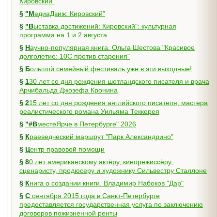
Кировский"
§
"МедиаДвиж: Кировский"
§
"Выставка достижений: Кировский": культурная
программа на 1 и 2 августа
§
Научно-популярная книга. Ольга Шестова "Красивое
долголетие: 10C против старения"
§
Большой семейный фестиваль уже в эти выходные!
§
130 лет со дня рождения шотландского писателя и врача
Арчибальда Джозефа Кронина
§
215 лет со дня рождения английского писателя, мастера
реалистического романа Уильяма Теккерея
§
"#ВместеЯрче в Петербурге" 2026
§
Краеведческий маршрут "Парк Александрино"
§
Центр правовой помощи
§
80 лет американскому актёру, кинорежиссёру,
сценаристу, продюсеру и художнику Сильвестру Сталлоне
§
Книга о создании книги. Владимир Набоков "Дар"
§
С сентября 2015 года в Санкт-Петербурге
предоставляется государственная услуга по заключению
договоров пожизненной ренты