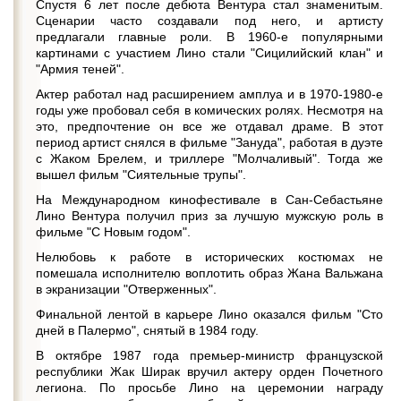
Спустя 6 лет после дебюта Вентура стал знаменитым.
Сценарии часто создавали под него, и артисту
предлагали главные роли. В 1960-е популярными
картинами с участием Лино стали "Сицилийский клан" и
"Армия теней".
Актер работал над расширением амплуа и в 1970-1980-е
годы уже пробовал себя в комических ролях. Несмотря на
это, предпочтение он все же отдавал драме. В этот
период артист снялся в фильме "Зануда", работая в дуэте
с Жаком Брелем, и триллере "Молчаливый". Тогда же
вышел фильм "Сиятельные трупы".
На Международном кинофестивале в Сан-Себастьяне
Лино Вентура получил приз за лучшую мужскую роль в
фильме "С Новым годом".
Нелюбовь к работе в исторических костюмах не
помешала исполнителю воплотить образ Жана Вальжана
в экранизации "Отверженных".
Финальной лентой в карьере Лино оказался фильм "Сто
дней в Палермо", снятый в 1984 году.
В октябре 1987 года премьер-министр французской
республики Жак Ширак вручил актеру орден Почетного
легиона. По просьбе Лино на церемонии награду