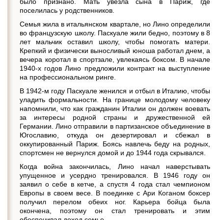
было признано. Мать увезла сына в Париж, где
поселилась у родственников.
Семья жила в итальянском квартале, но Лино определили
во французскую школу. Паскуале жили бедно, поэтому в 8
лет мальчик оставил школу, чтобы помогать матери.
Крепкий и физически выносливый юноша работал днем, а
вечера коротал в спортзале, увлекаясь боксом. В начале
1940-х годов Лино предложили контракт на выступление
на профессиональном ринге.
В 1942-м году Паскуале женился и отбыл в Италию, чтобы
уладить формальности. На границе молодому человеку
напомнили, что как гражданин Италии он должен воевать
за интересы родной страны и дружественной ей
Германии. Лино отправили в партизанское объединение в
Югославию, откуда он дезертировал и сбежал в
оккупированный Париж. Боясь навлечь беду на родных,
спортсмен не вернулся домой и до 1944 года скрывался.
Когда война закончилась, Лино начал наверстывать
упущенное и усердно тренировался. В 1946 году он
заявил о себе в кетче, а спустя 4 года стал чемпионом
Европы в своем весе. В поединке с Ари Коганом боксер
получил перелом обеих ног. Карьера бойца была
окончена, поэтому он стал тренировать и этим
обеспечивал доход семье.