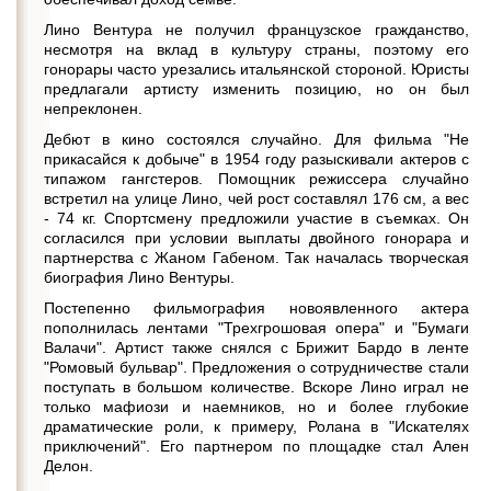
Лино Вентура не получил французское гражданство,
несмотря на вклад в культуру страны, поэтому его
гонорары часто урезались итальянской стороной. Юристы
предлагали артисту изменить позицию, но он был
непреклонен.
Дебют в кино состоялся случайно. Для фильма "Не
прикасайся к добыче" в 1954 году разыскивали актеров с
типажом гангстеров. Помощник режиссера случайно
встретил на улице Лино, чей рост составлял 176 см, а вес
- 74 кг. Спортсмену предложили участие в съемках. Он
согласился при условии выплаты двойного гонорара и
партнерства с Жаном Габеном. Так началась творческая
биография Лино Вентуры.
Постепенно фильмография новоявленного актера
пополнилась лентами "Трехгрошовая опера" и "Бумаги
Валачи". Артист также снялся с Брижит Бардо в ленте
"Ромовый бульвар". Предложения о сотрудничестве стали
поступать в большом количестве. Вскоре Лино играл не
только мафиози и наемников, но и более глубокие
драматические роли, к примеру, Ролана в "Искателях
приключений". Его партнером по площадке стал Ален
Делон.