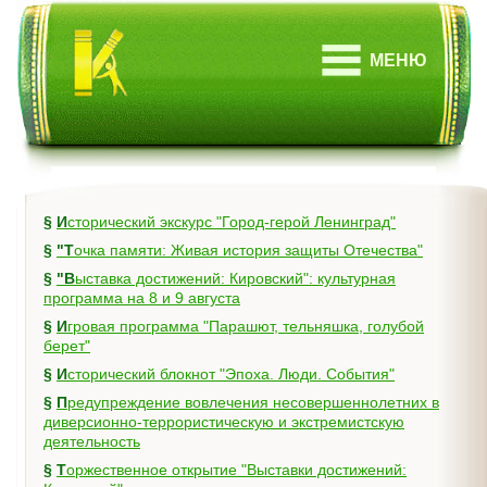
МЕНЮ
§
Исторический экскурс "Город-герой Ленинград"
§
"Точка памяти: Живая история защиты Отечества"
§
"Выставка достижений: Кировский": культурная
программа на 8 и 9 августа
§
Игровая программа "Парашют, тельняшка, голубой
берет"
§
Исторический блокнот "Эпоха. Люди. События"
§
Предупреждение вовлечения несовершеннолетних в
диверсионно-террористическую и экстремистскую
деятельность
§
Торжественное открытие "Выставки достижений: