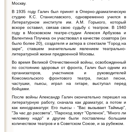
Москву.
В 1935 году Галич был принят в Оперно-драматическую
студию К.С. Станиславского, одновременно учился в
Литературном институте им. А.М. Горького, который
вскоре оставил, связав свою судьбу с театром. В 1940
году в Московском театре-студии Алексея Арбузова и
Валентина Плучека он участвовал в качестве соавтора (их
было более 20), создателя и актера в спектакле "Город на
заре", ставшем значительным явлением театрально-
литературной жизни предвоенной Москвы.
Во время Великой Отечественной войны, освобожденный
по состоянию здоровья от фронта, Галич был одним из
организаторов, участников и руководителей
Комсомольского фронтового театра, писал песни,
частушки, пьесы, играл на гитаре, выступал перед
бойцами.
После войны Александр Галич окончательно перешел на
литературную работу, сначала как драматург, а потом и
как кинодраматург. Его пьесы - "Вас вызывает Таймыр",
"За час до рассвета", "Пароход зовут "Орленок", "Много ли
человеку надо" и другие были поставлены большим
количеством театров и в Советском Союзе, и за рубежом.