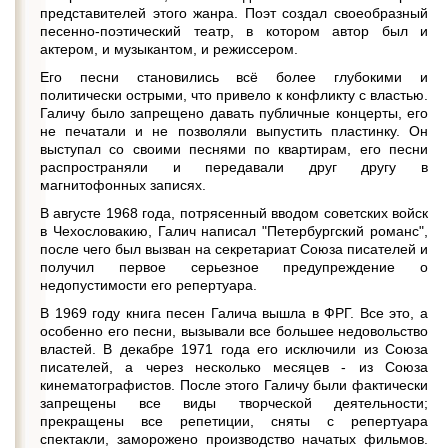
представителей этого жанра. Поэт создал своеобразный
песенно-поэтический театр, в котором автор был и
актером, и музыкантом, и режиссером.
Его песни становились всё более глубокими и
политически острыми, что привело к конфликту с властью.
Галичу было запрещено давать публичные концерты, его
не печатали и не позволяли выпустить пластинку. Он
выступал со своими песнями по квартирам, его песни
распространяли и передавали друг другу в
магнитофонных записях.
В августе 1968 года, потрясенный вводом советских войск
в Чехословакию, Галич написал "Петербургский романс",
после чего был вызван на секретариат Союза писателей и
получил первое серьезное предупреждение о
недопустимости его репертуара.
В 1969 году книга песен Галича вышла в ФРГ. Все это, а
особенно его песни, вызывали все большее недовольство
властей. В декабре 1971 года его исключили из Союза
писателей, а через несколько месяцев - из Союза
кинематографистов. После этого Галичу были фактически
запрещены все виды творческой деятельности;
прекращены все репетиции, сняты с репертуара
спектакли, заморожено производство начатых фильмов.