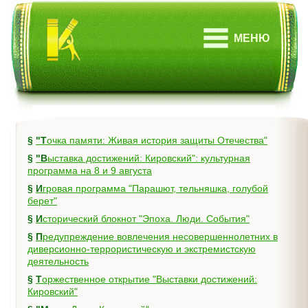
МЕНЮ
§
"Точка памяти: Живая история защиты Отечества"
§
"Выставка достижений: Кировский": культурная
программа на 8 и 9 августа
§
Игровая программа "Парашют, тельняшка, голубой
берет"
§
Исторический блокнот "Эпоха. Люди. События"
§
Предупреждение вовлечения несовершеннолетних в
диверсионно-террористическую и экстремистскую
деятельность
§
Торжественное открытие "Выставки достижений:
Кировский"