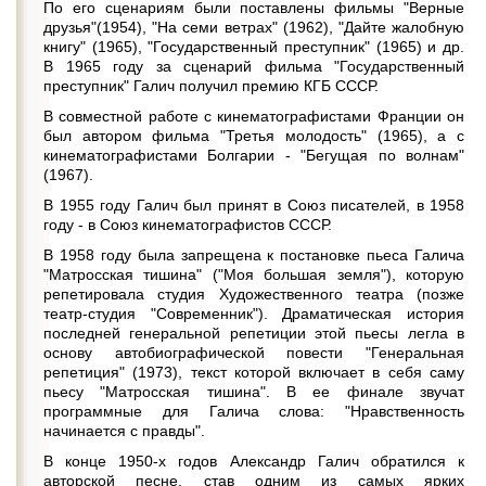
По его сценариям были поставлены фильмы "Верные
друзья"(1954), "На семи ветрах" (1962), "Дайте жалобную
книгу" (1965), "Государственный преступник" (1965) и др.
В 1965 году за сценарий фильма "Государственный
преступник" Галич получил премию КГБ СССР.
В совместной работе с кинематографистами Франции он
был автором фильма "Третья молодость" (1965), а с
кинематографистами Болгарии - "Бегущая по волнам"
(1967).
В 1955 году Галич был принят в Союз писателей, в 1958
году - в Союз кинематографистов СССР.
В 1958 году была запрещена к постановке пьеса Галича
"Матросская тишина" ("Моя большая земля"), которую
репетировала студия Художественного театра (позже
театр-студия "Современник"). Драматическая история
последней генеральной репетиции этой пьесы легла в
основу автобиографической повести "Генеральная
репетиция" (1973), текст которой включает в себя саму
пьесу "Матросская тишина". В ее финале звучат
программные для Галича слова: "Нравственность
начинается с правды".
В конце 1950-х годов Александр Галич обратился к
авторской песне, став одним из самых ярких