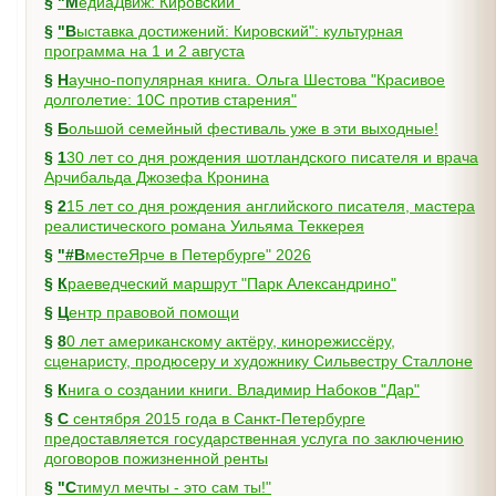
§
"МедиаДвиж: Кировский"
§
"Выставка достижений: Кировский": культурная
программа на 1 и 2 августа
§
Научно-популярная книга. Ольга Шестова "Красивое
долголетие: 10C против старения"
§
Большой семейный фестиваль уже в эти выходные!
§
130 лет со дня рождения шотландского писателя и врача
Арчибальда Джозефа Кронина
§
215 лет со дня рождения английского писателя, мастера
реалистического романа Уильяма Теккерея
§
"#ВместеЯрче в Петербурге" 2026
§
Краеведческий маршрут "Парк Александрино"
§
Центр правовой помощи
§
80 лет американскому актёру, кинорежиссёру,
сценаристу, продюсеру и художнику Сильвестру Сталлоне
§
Книга о создании книги. Владимир Набоков "Дар"
§
С сентября 2015 года в Санкт-Петербурге
предоставляется государственная услуга по заключению
договоров пожизненной ренты
§
"Стимул мечты - это сам ты!"