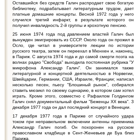
Оставшийся без средств Галич распродает свою богатую
библиотеку, подрабатывает литературным трудом, дает
платные домашние концерты. Весной 1972 года у него
случился третий инфаркт, в результате которого он
получил инвалидность 2-й группы и крохотную пенсию.
25 июня 1974 года под давлением властей Галич был
вынужден эмигрировать из СССР. Около года он прожил в
Осло, где читал в университете лекции по истории
русского театра, затем он переехал в Мюнхен и, наконец,
в Париж. С августа 1974 года и до самой смерти поэта на
волнах радио "Свобода" выходила постоянная рубрика "У
микрофона Александр Галич". Он занимался также
литературной и концертной деятельностью в Норвегии,
Швейцарии, Германии, США, Израиле, Франции; написал
несколько песен, пьесу "Блошиный рынок", собирался
ставить мюзикл по своему сценарию, в котором сам хотел
играть. Кроме этого, совместно с Рафаилом Голдингом
Галич снял документальный фильм "Беженцы XX века". 3
декабря 1977 года он дал последний концерт в Венеции.
17 декабря 1977 года в Париже от случайного удара
током при неправильном включении антенны приемника
Александр Галич погиб. Он похоронен на русском
православном кладбище в Сент-Женевьев де Буа близ
Парижа.