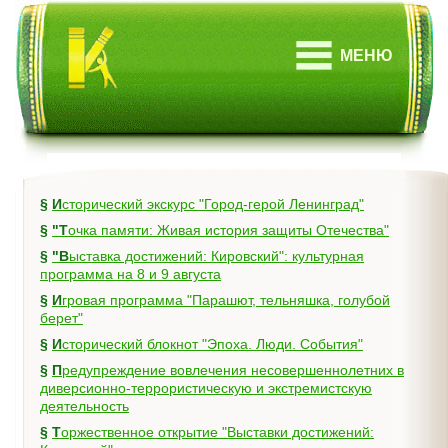
МЕНЮ
§
Исторический экскурс "Город-герой Ленинград"
§
"Точка памяти: Живая история защиты Отечества"
§
"Выставка достижений: Кировский": культурная
программа на 8 и 9 августа
§
Игровая программа "Парашют, тельняшка, голубой
берет"
§
Исторический блокнот "Эпоха. Люди. События"
§
Предупреждение вовлечения несовершеннолетних в
диверсионно-террористическую и экстремистскую
деятельность
§
Торжественное открытие "Выставки достижений: