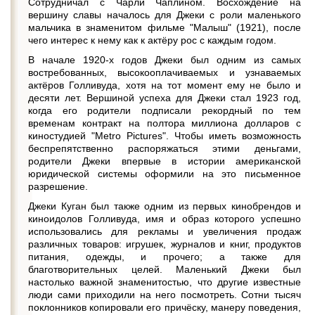
Сотрудничал с Чарли Чаплином. Восхождение на
вершину славы началось для Джеки с роли маленького
мальчика в знаменитом фильме "Малыш" (1921), после
чего интерес к нему как к актёру рос с каждым годом.
В начале 1920-х годов Джеки был одним из самых
востребованных, высокооплачиваемых и узнаваемых
актёров Голливуда, хотя на тот момент ему не было и
десяти лет. Вершиной успеха для Джеки стал 1923 год,
когда его родители подписали рекордный по тем
временам контракт на полтора миллиона долларов с
киностудией "Metro Pictures". Чтобы иметь возможность
беспрепятственно распоряжаться этими деньгами,
родители Джеки впервые в истории американской
юридической системы оформили на это письменное
разрешение.
Джеки Куган был также одним из первых кинобрендов и
киноидолов Голливуда, имя и образ которого успешно
использовались для рекламы и увеличения продаж
различных товаров: игрушек, журналов и книг, продуктов
питания, одежды, и прочего; а также для
благотворительных целей. Маленький Джеки был
настолько важной знаменитостью, что другие известные
люди сами приходили на него посмотреть. Сотни тысяч
поклонников копировали его причёску, манеру поведения,