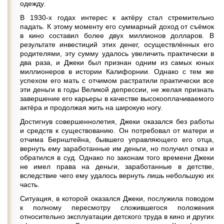
одежду.
В 1930-х годах интерес к актёру стал стремительно
падать. К этому моменту его суммарный доход от съёмок
в кино составил более двух миллионов долларов. В
результате инвестиций этих денег, осуществлённых его
родителями, эту сумму удалось увеличить практически в
два раза, и Джеки был признан одним из самых юных
миллионеров в истории Калифорнии. Однако с тем же
успехом его мать с отчимом растратили практически все
эти деньги в годы Великой депрессии, не желая признать
завершение его карьеры в качестве высокооплачиваемого
актёра и продолжая жить на широкую ногу.
Достигнув совершеннолетия, Джеки оказался без работы
и средств к существованию. Он потребовал от матери и
отчима Бернштейна, бывшего управляющего его отца,
вернуть ему заработанные им деньги, но получил отказ и
обратился в суд. Однако по законам того времени Джеки
не имел права на деньги, заработанные в детстве,
вследствие чего ему удалось вернуть лишь небольшую их
часть.
Ситуация, в которой оказался Джеки, послужила поводом
к полному пересмотру сложившегося положения
относительно эксплуатации детского труда в кино и других