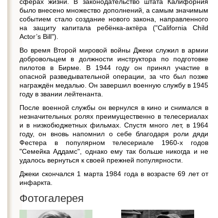
сферах жизни. В законодательство штата Калифорния
было внесено множество дополнений, а самым значимым
событием стало создание нового закона, направленного
на защиту капитала ребёнка-актёра ("California Child
Actor’s Bill").
Во время Второй мировой войны Джеки служил в армии
добровольцем в должности инструктора по подготовке
пилотов в Бирме. В 1944 году он принял участие в
опасной разведывательной операции, за что был позже
награждён медалью. Он завершил военную службу в 1945
году в звании лейтенанта.
После военной службы он вернулся в кино и снимался в
незначительных ролях преимущественно в телесериалах
и в низкобюджетных фильмах. Спустя много лет, в 1964
году, он вновь напомнил о себе благодаря роли дяди
Фестера в популярном телесериале 1960-х годов
"Семейка Аддамс", однако ему так больше никогда и не
удалось вернуться к своей прежней популярности.
Джеки скончался 1 марта 1984 года в возрасте 69 лет от
инфаркта.
Фотогалерея