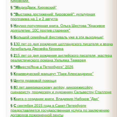
Кировский"
§
"МедиаДвиж: Кировский"
§
"Выставка достижений: Кировский": культурная
программа на 1 и 2 августа
§
Научно-популярная книга. Ольга Шестова "Красивое
долголетие: 10C против старения"
§
Большой семейный фестиваль уже в эти выходные!
§
130 лет со дня рождения шотландского писателя и врача
Арчибальда Джозефа Кронина
§
215 лет со дня рождения английского писателя, мастера
реалистического романа Уильяма Теккерея
§
"#ВместеЯрче в Петербурге" 2026
§
Краеведческий маршрут "Парк Александрино"
§
Центр правовой помощи
§
80 лет американскому актёру, кинорежиссёру,
сценаристу, продюсеру и художнику Сильвестру Сталлоне
§
Книга о создании книги. Владимир Набоков "Дар"
§
С сентября 2015 года в Санкт-Петербурге
предоставляется государственная услуга по заключению
договоров пожизненной ренты