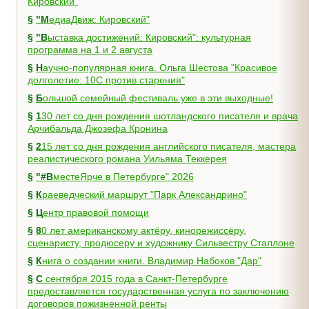
Кировский"
§
"МедиаДвиж: Кировский"
§
"Выставка достижений: Кировский": культурная
программа на 1 и 2 августа
§
Научно-популярная книга. Ольга Шестова "Красивое
долголетие: 10C против старения"
§
Большой семейный фестиваль уже в эти выходные!
§
130 лет со дня рождения шотландского писателя и врача
Арчибальда Джозефа Кронина
§
215 лет со дня рождения английского писателя, мастера
реалистического романа Уильяма Теккерея
§
"#ВместеЯрче в Петербурге" 2026
§
Краеведческий маршрут "Парк Александрино"
§
Центр правовой помощи
§
80 лет американскому актёру, кинорежиссёру,
сценаристу, продюсеру и художнику Сильвестру Сталлоне
§
Книга о создании книги. Владимир Набоков "Дар"
§
С сентября 2015 года в Санкт-Петербурге
предоставляется государственная услуга по заключению
договоров пожизненной ренты