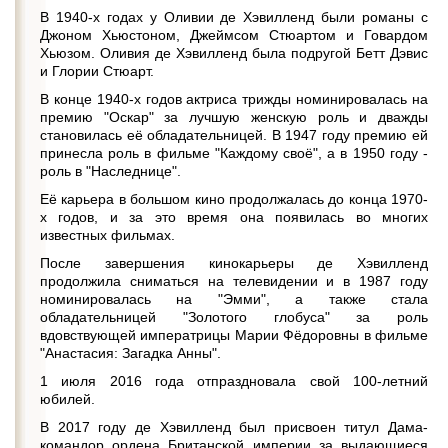
В 1940-х годах у Оливии де Хэвилленд были романы с
Джоном Хьюстоном, Джеймсом Стюартом и Говардом
Хьюзом. Оливия де Хэвилленд была подругой Бетт Дэвис
и Глории Стюарт.
В конце 1940-х годов актриса трижды номинировалась на
премию "Оскар" за лучшую женскую роль и дважды
становилась её обладательницей. В 1947 году премию ей
принесла роль в фильме "Каждому своё", а в 1950 году -
роль в "Наследнице".
Её карьера в большом кино продолжалась до конца 1970-
х годов, и за это время она появилась во многих
известных фильмах.
После завершения кинокарьеры де Хэвилленд
продолжила сниматься на телевидении и в 1987 году
номинировалась на "Эмми", а также стала
обладательницей "Золотого глобуса" за роль
вдовствующей императрицы Марии Фёдоровны в фильме
"Анастасия: Загадка Анны".
1 июля 2016 года отпраздновала свой 100-летний
юбилей.
В 2017 году де Хэвилленд был присвоен титул Дама-
командор ордена Британской империи за выдающиеся