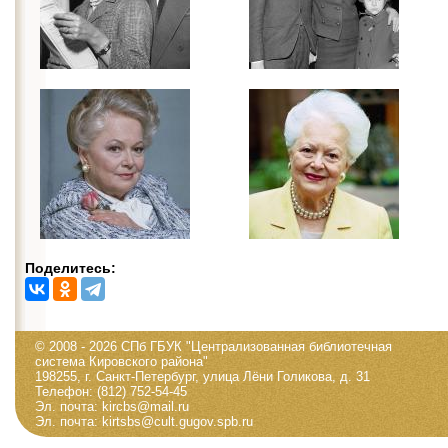
Поделитесь:
© 2008 - 2026 СПб ГБУК "Централизованная библиотечная
система Кировского района"
198255, г. Санкт-Петербург, улица Лёни Голикова, д. 31
Телефон: (812) 752-54-45
Эл. почта: kircbs@mail.ru
Эл. почта: kirtsbs@cult.gugov.spb.ru