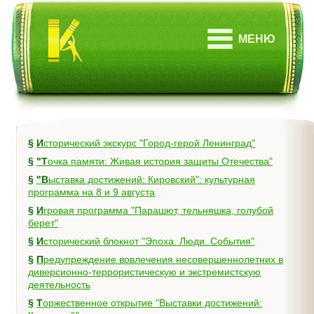
МЕНЮ
§
Исторический экскурс "Город-герой Ленинград"
§
"Точка памяти: Живая история защиты Отечества"
§
"Выставка достижений: Кировский": культурная
программа на 8 и 9 августа
§
Игровая программа "Парашют, тельняшка, голубой
берет"
§
Исторический блокнот "Эпоха. Люди. События"
§
Предупреждение вовлечения несовершеннолетних в
диверсионно-террористическую и экстремистскую
деятельность
§
Торжественное открытие "Выставки достижений: