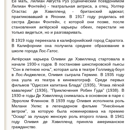
Её мать, Лилиан Августа Руз (сценический псевдонимом
Лилиан Фонтейн) - театральная актриса, а отец, Уолтер
Огастас де Хэвилленд - британский адвокат,
практиковавший в Японии. В 1917 году родилась её
сестра Джоан Фонтейн, с которой они позже, после
становления актёрской карьеры обеих, перестали не
только видеться, но и разговаривать.
В 1919 году переехала в калифорнийский город Саратога.
В Калифорнии она получила среднее образование в
школе города Лос-Гатос.
Актёрская карьера Оливии де Хэвилленд стартовала в
начале 1930-х годов. В постановке шекспировской пьесы
"Сон в летнюю ночь", которая шла в театре Голливуд-боул
в Лос-Анджелесе, Оливия сыграла Гермию. В 1935 году
она ушла из театра в кинематограф. Среди первых
фильмов "Одиссея капитана Блада" (1935), "Атака лёгкой
кавалерии" (1936), "Приключения Робин Гуда" (1938). В
1930-е годы Де Хэвилленд снималась в основном в паре с
Эрролом Флинном. В 1939 году Оливия исполнила роль
Мелани Уилкс в легендарном фильме "Унесённые
ветром", за которую была номинирована на премию
"Оскар" за лучшую женскую роль второго плана. В 1941
году Оливия де Хэвилленд приняла американское
гражданство.