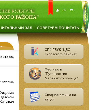
ЕНИЕ КУЛЬТУРЫ
КОГО РАЙОНА"
ЧИТАЛЬНЫЙ ЗАЛ
СОВЕТУЕМ ПОЧИТАТЬ
СПб ГБУК "ЦБС
Кировского района"
озитора,
Фестиваль
"Путешествие
Маленького принца"
-комика,
 Уиздома
Сводная афиша на
 детском
август
абатывал