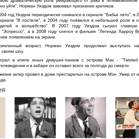
свою драматическую роль умирающего от рака в телевизионном
но уйти", Норман Уиздом завоевал признание критиков.
004 год Уиздом периодически снимался в сериале "Бабье лето", в 2
ериале "В постели", в 2004 году появился в небольшой роли в 
 детей и волшебство". В 2007 году Уиздом сыграл главную
 "Эспрессо", а в 2008 году снялся в фильме "Легенда Харроу Ву
дним появлением на экране.
реклонный возраст, Норман Уиздом продолжал выступать на
 своим шоу.
грал в клипе юных девушек-панков с острова Мэн - "Twisted 
елевидении и в кабаре он оставил всего за полгода до смерти.
жизни актер провел в доме престарелых на острове Мэн. Умер от 
ода.
ея