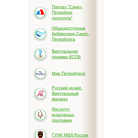
Портал "Санкт-
Петербург
госуслуги"
Общедоступные
библиотеки Санкт-
Петербурга
Виртуальная
справка КСОБ
Мир Петербурга
Русский музей.
Виртуальный
филиал
Институт
культурных
программ
ГУНК МВД России