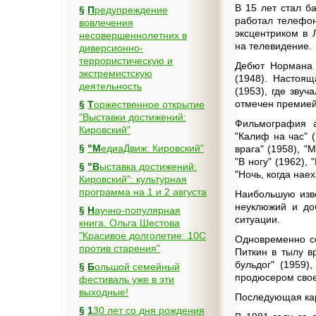
В 15 лет стал б
§
Предупреждение
работал телефо
вовлечения
эксцентриком в 
несовершеннолетних в
на телевидение.
диверсионно-
террористическую и
Дебют Нормана 
экстремистскую
(1948). Настоящ
деятельность
(1953), где зву
отмечен премие
§
Торжественное открытие
"Выставки достижений:
Фильмография а
Кировский"
"Калиф на час" 
§
"МедиаДвиж: Кировский"
врага" (1958), "
"В ногу" (1962),
§
"Выставка достижений:
"Ночь, когда нае
Кировский": культурная
программа на 1 и 2 августа
Наибольшую изве
неуклюжий и до
§
Научно-популярная
ситуации.
книга. Ольга Шестова
"Красивое долголетие: 10C
Одновременно со
против старения"
Питкин в тылу в
бульдог" (1959)
§
Большой семейный
продюсером свое
фестиваль уже в эти
выходные!
Последующая кар
§
130 лет со дня рождения