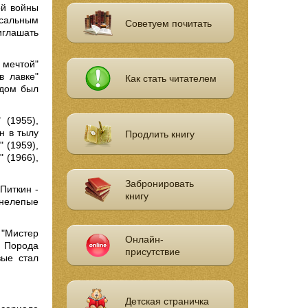
ой войны
рсальным
Советуем почитать
иглашать
 мечтой"
в лавке"
Как стать читателем
здом был
 (1955),
н в тылу
Продлить книгу
" (1959),
 (1966),
Забронировать
Питкин -
книгу
 нелепые
 "Мистер
Онлайн-
: Порода
присутствие
вые стал
Детская страничка