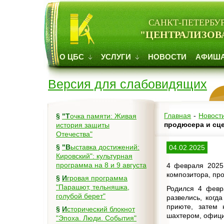
САНКТ-ПЕТЕРБУ
"ЦЕНТРАЛИЗОВ
О ЦБС
УСЛУГИ
НОВОСТИ
АФИШ
Версия для слабовидящих
Главная
-
Новост
§
"Точка памяти: Живая
продюсера и сц
история защиты
Отечества"
§
"Выставка достижений:
04.02.2025
Кировский": культурная
программа на 8 и 9 августа
4 февраля 2025 
композитора, пр
§
Игровая программа
"Парашют, тельняшка,
Родился 4 февр
голубой берет"
развелись, когд
приюте, затем 
§
Исторический блокнот
шахтером, офици
"Эпоха. Люди. События"