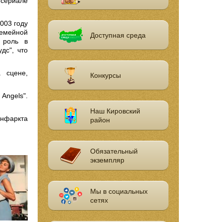
 сериале
003 году
семейной
Доступная среда
 роль в
дс", что
 сцене,
Конкурсы
Angels".
Наш Кировский
инфаркта
район
Обязательный
экземпляр
Мы в социальных
сетях