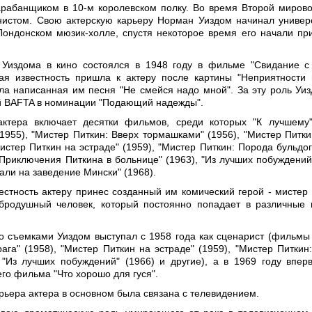
арабанщиком в 10-м королевском полку. Во время Второй миров
нистом. Свою актерскую карьеру Норман Уиздом начинал униве
Лондонском мюзик-холле, спустя некоторое время его начали пр
Уиздома в кино состоялся в 1948 году в фильме "Свидание с
ая известность пришла к актеру после картины "Неприятности 
чала написанная им песня "Не смейся надо мной". За эту роль Уи
й BAFTA в номинации "Подающий надежды".
ктера включает десятки фильмов, среди которых "К лучшему"
(1955), "Мистер Питкин: Вверх тормашками" (1956), "Мистер Питки
Мистер Питкин на эстраде" (1959), "Мистер Питкин: Порода бульдог
 "Приключения Питкина в больнице" (1963), "Из лучших побуждений"
хали на заведение Мински" (1968).
стность актеру принес созданный им комический герой - мистер 
бродушный человек, который постоянно попадает в различные
 съемками Уиздом выступал с 1958 года как сценарист (фильмы
рага" (1958), "Мистер Питкин на эстраде" (1959), "Мистер Питкин
, "Из лучших побуждений" (1966) и другие), а в 1969 году впер
го фильма "Что хорошо для гуся".
ьера актера в основном была связана с телевидением.