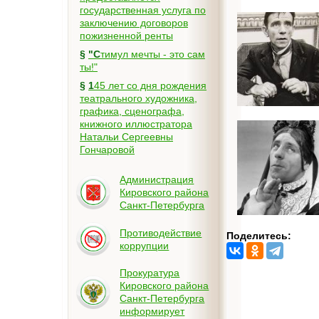
государственная услуга по
заключению договоров
пожизненной ренты
§
"Стимул мечты - это сам
ты!"
§
145 лет со дня рождения
театрального художника,
графика, сценографа,
книжного иллюстратора
Натальи Сергеевны
Гончаровой
Администрация
Кировского района
Санкт-Петербурга
Противодействие
Поделитесь:
коррупции
Прокуратура
Кировского района
Санкт-Петербурга
информирует