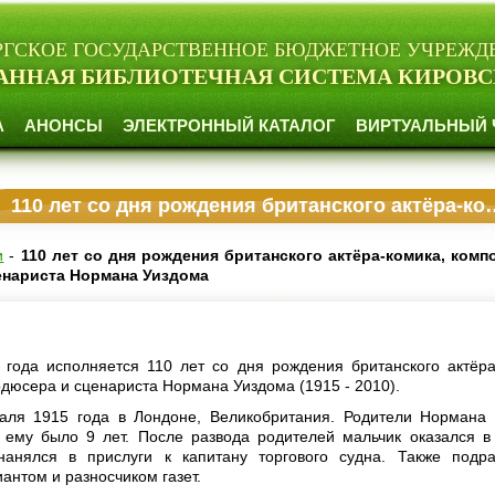
РГСКОЕ ГОСУДАРСТВЕННОЕ БЮДЖЕТНОЕ УЧРЕЖД
АННАЯ БИБЛИОТЕЧНАЯ СИСТЕМА КИРОВС
А
АНОНСЫ
ЭЛЕКТРОННЫЙ КАТАЛОГ
ВИРТУАЛЬНЫЙ 
110 лет со дня рождения британского актёра-комика, композитора, продюсера и сценариста Нормана Уиздома
и
-
110 лет со дня рождения британского актёра-комика, комп
енариста Нормана Уиздома
года исполняется 110 лет со дня рождения британского актёра
одюсера и сценариста Нормана Уиздома (1915 - 2010).
аля 1915 года в Лондоне, Великобритания. Родители Нормана
а ему было 9 лет. После развода родителей мальчик оказался в
нанялся в прислуги к капитану торгового судна. Также подр
антом и разносчиком газет.