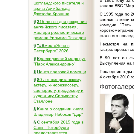
В 1981 году за 
шотландского писателя и
канала BBC "Мир
врача Арчибальда
Джозефа Кронина
С 1995 года по 2
снялся в мини-с
§
215 лет со дня рождения
комедии "Пять
английского писателя,
короткометражке
мастера реалистического
стало его после
романа Уильяма Теккерея
Несмотря на п
§
"#ВместеЯрче в
гастролировал со
Петербурге" 2026
В 90 лет он сы
§
Краеведческий маршрут
Выступления на т
"Парк Александрино"
Последние годы 
§
Центр правовой помощи
4 октября 2010 г
§
80 лет американскому
актёру, кинорежиссёру,
Фотогалер
сценаристу, продюсеру и
художнику Сильвестру
Сталлоне
§
Книга о создании книги.
Владимир Набоков "Дар"
§
С сентября 2015 года в
Санкт-Петербурге
предоставляется