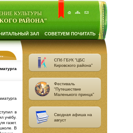
ЕНИЕ КУЛЬТУРЫ
КОГО РАЙОНА"
ЧИТАЛЬНЫЙ ЗАЛ
СОВЕТУЕМ ПОЧИТАТЬ
СПб ГБУК "ЦБС
Кировского района"
матурга
Фестиваль
"Путешествие
Маленького принца"
аматурга
ступил в
Сводная афиша на
л учёбу.
август
я газет.
школе. В