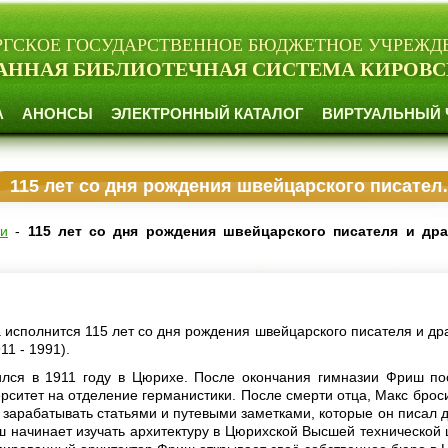
РГСКОЕ ГОСУДАРСТВЕННОЕ БЮДЖЕТНОЕ УЧРЕЖД
АННАЯ БИБЛИОТЕЧНАЯ СИСТЕМА КИРОВС
А
АНОНСЫ
ЭЛЕКТРОННЫЙ КАТАЛОГ
ВИРТУАЛЬНЫЙ 
115 лет со дня рождения швейцарского писателя и драматурга Макса Фриша
ти
-
115 лет со дня рождения швейцарского писателя и дра
а исполнится 115 лет со дня рождения швейцарского писателя и др
1 - 1991).
лся в 1911 году в Цюрихе. После окончания гимназии Фриш по
рситет на отделение германистики. После смерти отца, Макс броси
 зарабатывать статьями и путевыми заметками, которые он писал дл
ш начинает изучать архитектуру в Цюрихской Высшей технической 