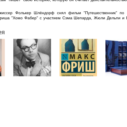
жиссер Фолькер Шлёндорф снял фильм "Путешественник" по 
риша "Хомо Фабер" с участием Сэма Шепарда, Жюли Дельпи и
ея