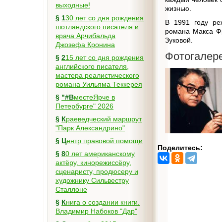
выходные!
жизнью.
§
130 лет со дня рождения
В 1991 году ре
шотландского писателя и
романа Макса Ф
врача Арчибальда
Зуковой.
Джозефа Кронина
Фотогалер
§
215 лет со дня рождения
английского писателя,
мастера реалистического
романа Уильяма Теккерея
§
"#ВместеЯрче в
Петербурге" 2026
§
Краеведческий маршрут
"Парк Александрино"
§
Центр правовой помощи
Поделитесь:
§
80 лет американскому
актёру, кинорежиссёру,
сценаристу, продюсеру и
художнику Сильвестру
Сталлоне
§
Книга о создании книги.
Владимир Набоков "Дар"