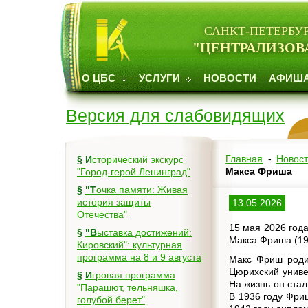
САНКТ-ПЕТЕРБУ
"ЦЕНТРАЛИЗОВ
О ЦБС
УСЛУГИ
НОВОСТИ
АФИШ
Версия для слабовидящих
Главная
-
Новос
§
Исторический экскурс
Макса Фриша
"Город-герой Ленинград"
§
"Точка памяти: Живая
история защиты
13.05.2026
Отечества"
15 мая 2026 год
§
"Выставка достижений:
Макса Фриша (191
Кировский": культурная
программа на 8 и 9 августа
Макс Фриш роди
Цюрихский униве
§
Игровая программа
На жизнь он стал
"Парашют, тельняшка,
В 1936 году Фри
голубой берет"