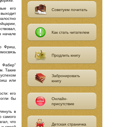
Цюрихе.
вые его
Советуем почитать
 выходит
алостно
ейцарии,
ствовал,
Как стать читателем
в начале
о Фриш,
имосвязь
Продлить книгу
о Фабер"
м. Такие
 успехом
Забронировать
Фриш или
книгу
сти: его
могли бы
Онлайн-
присутствие
лянуть в
о самого
гал, что
Детская страничка
 и своей