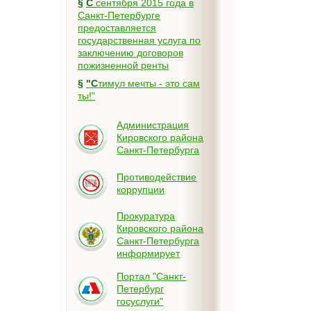
§
С сентября 2015 года в
Санкт-Петербурге
предоставляется
государственная услуга по
заключению договоров
пожизненной ренты
§
"Стимул мечты - это сам
ты!"
Администрация
Кировского района
Санкт-Петербурга
Противодействие
коррупции
Прокуратура
Кировского района
Санкт-Петербурга
информирует
Портал "Санкт-
Петербург
госуслуги"