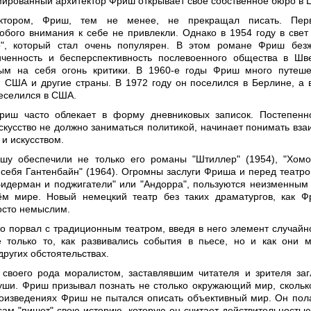
мированный архитектор Фриш открывает своё собственное бюро в 
ектором, Фриш, тем не менее, не прекращал писать. Пер
обого внимания к себе не привлекли. Однако в 1954 году в свет
", который стал очень популярен. В этом романе Фриш безж
иченность и бесперспективность послевоенного общества в Шв
ым на себя огонь критики. В 1960-е годы Фриш много путеше
 США и другие страны. В 1972 году он поселился в Берлине, а 
реселился в США.
иш часто облекает в форму дневниковых записок. Постепенн
искусство не должно заниматься политикой, начинает понимать вза
и искусством.
ишу обеспечили не только его романы "Штиллер" (1954), "Хом
у себя Гантенбайн" (1964). Огромны заслуги Фриша и перед театро
"Бидерман и поджигатели" или "Андорра", пользуются неизменным
ём мире. Новый немецкий театр без таких драматургов, как 
осто немыслим.
 порвал с традиционным театром, введя в него элемент случайно
 только то, как развивались события в пьесе, но и как они 
других обстоятельствах.
воего рода моралистом, заставлявшим читателя и зрителя заг
уши. Фриш призывал познать не столько окружающий мир, скольк
роизведениях Фриш не пытался описать объективный мир. Он пола
сам "пишет" свою историю, которую он считает действительностью