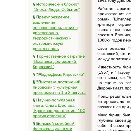
1942 году дипло
§
Исторический блокнот
Работая архит
"Эпоха. Люди. События"
произведения ос
§
Предупреждение
роман "Штиллер
вовлечения
критикует огран
несовершеннолетних в
вызвав тем сам
диверсионно-
посетил Японию,
террористическую и
1980-х годов пе
экстремистскую
Свои романы Фр
деятельность
считавший, что 
§
Торжественное открытие
между политикой 
"Выставки достижений:
Кировский"
Известность Фр
(1957) и "Назов
§
"МедиаДвиж: Кировский"
его пьесы, как 
§
"Выставка достижений:
на сцене во вс
Кировский": культурная
Дюррентматт, пр
программа на 1 и 2 августа
Фриш решительно
§
Научно-популярная
интересовало не
книга. Ольга Шестова
развиваться при 
"Красивое долголетие: 10C
Макс Фриш был с
против старения"
глубины своей д
§
Большой семейный
себя. В своих п
фестиваль уже в эти
каждый человек 