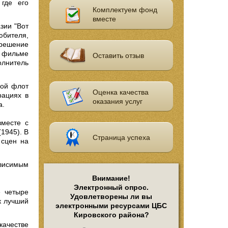
где его
Комплектуем фонд
вместе
зии "Вот
юбителя,
зрешение
 фильме
Оставить отзыв
лнитель
кой флот
Оценка качества
рациях в
оказания услуг
а.
вместе с
1945). В
Страница успеха
 сцен на
висимым
Внимание!
Электронный опрос.
е четыре
Удовлетворены ли вы
к лучший
электронными ресурсами ЦБС
Кировского района?
ачестве