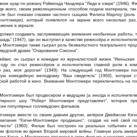
мом нуар по роману Рэймонда Чандлера "Леди в озере" (1946). Ф
де всего, своим революционным способом подачи материала, так 
ле был показан глазами частного сыщика Филипа Марлоу (роль 
нтгомери), который появлялся на экране всего несколько раз
ажение в зеркале.
олжил создавать заслуживающие внимания необычные работы, т
шадь" (1947), где он выступил в качестве режиссёра и исполнителя
ду Монтгомери также сыграл роль безжалостного театрального про
ивудской драме "Очарование Сэксона".
ейвис он сыграл в комедии из журналистской жизни "Июньская 
 году он стал режиссёром и исполнителем главной роли в ко
 раз, моя дорогая" (1949). На следующий год Монтгомери по
ную комедийную мелодраму "Ваш свидетель" (1950), которая с
ской работой в кино. Внимание Монтгомери переключилось на по
 Монтгомери был продюсером и ведущим (а иногда и исполнител
лярного шоу "Роберт Монтгомери представляет", которое пр
сии популярных голливудских фильмов.
тгомери вместе со своим давним другом, актёром Джеймсом Кэгн
омпания "Кэгни-Монтгомери продакшнс", создав на ней свой п
лести" (1960). Фильм был построен на реальных событиях и 
им флотом во время Второй мировой войны. Главную роль амери
ил Кэгни, а Монтгомери предстал в этом фильме в качестве сопр