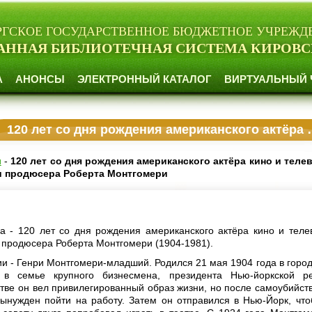
РГСКОЕ ГОСУДАРСТВЕННОЕ БЮДЖЕТНОЕ УЧРЕЖД
АННАЯ БИБЛИОТЕЧНАЯ СИСТЕМА КИРОВС
А
АНОНСЫ
ЭЛЕКТРОННЫЙ КАТАЛОГ
ВИРТУАЛЬНЫЙ 
120 лет со дня рождения американского актёра кино и телевидения, кинорежиссёра и продюсера Роберта Монтгомери
и
-
120 лет со дня рождения американского актёра кино и теле
и продюсера Роберта Монтгомери
а - 120 лет со дня рождения американского актёра кино и теле
 продюсера Роберта Монтгомери (1904-1981).
и - Генри Монтгомери-младший. Родился 21 мая 1904 года в город
в семье крупного бизнесмена, президента Нью-йоркской ре
стве он вел привилегированный образ жизни, но после самоубийств
вынужден пойти на работу. Затем он отправился в Нью-Йорк, что