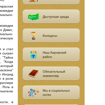
красная
 комедии
инально-
Доступная среда
комедии
н Дэвис,
нально-
Конкурсы
тическую
я и стал
Наш Кировский
и сыграл
район
, "Тайна
, "Когда
 который
Басмэна"
Обязательный
м Ингрид
экземпляр
г в роли
триллере
. Роль в
Мы в социальных
лнителю
сетях
ости, в