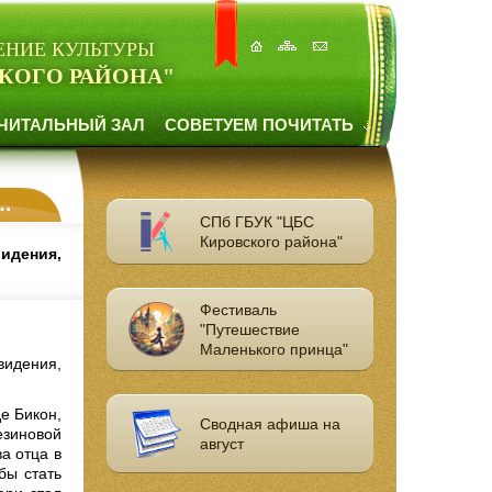
ЕНИЕ КУЛЬТУРЫ
КОГО РАЙОНА"
ЧИТАЛЬНЫЙ ЗАЛ
СОВЕТУЕМ ПОЧИТАТЬ
СПб ГБУК "ЦБС
Кировского района"
видения,
Фестиваль
"Путешествие
Маленького принца"
видения,
е Бикон,
Сводная афиша на
зиновой
август
а отца в
бы стать