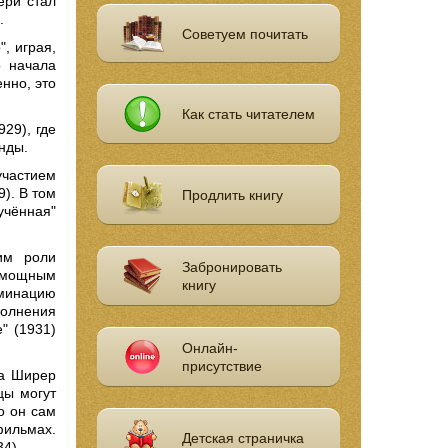
ери стал
.
Советуем почитать
, играя,
о начала
нно, это
Как стать читателем
29), где
нды.
частием
). В том
Продлить книгу
учённая"
им роли
Забронировать
о мощным
книгу
оминацию
полнения
" (1931)
Онлайн-
присутствие
ма Ширер
цы могут
о он сам
фильмах.
Детская страничка
4).