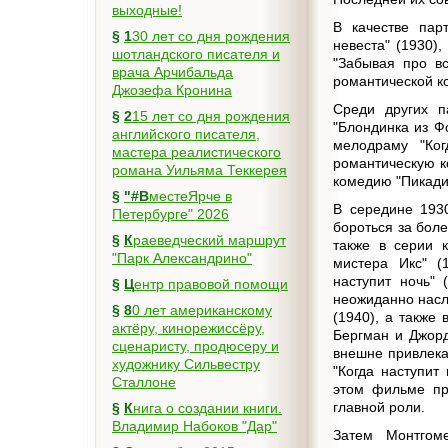
выходные!
В качестве пар
§
130 лет со дня рождения
невеста" (1930)
шотландского писателя и
"Забывая про вс
врача Арчибальда
романтической к
Джозефа Кронина
Среди других п
§
215 лет со дня рождения
"Блондинка из Ф
английского писателя,
мелодраму "Ког
мастера реалистического
романтическую к
романа Уильяма Теккерея
комедию "Пикади
§
"#ВместеЯрче в
В середине 1930
Петербурге" 2026
бороться за боле
§
Краеведческий маршрут
также в серии 
"Парк Александрино"
мистера Икс" (
наступит ночь" 
§
Центр правовой помощи
неожиданно насл
§
80 лет американскому
(1940), а также
актёру, кинорежиссёру,
Бергман и Джорд
сценаристу, продюсеру и
внешне привлека
художнику Сильвестру
"Когда наступит
Сталлоне
этом фильме пр
главной роли.
§
Книга о создании книги.
Владимир Набоков "Дар"
Затем Монтгом