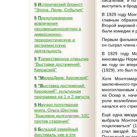
писателем, и по
§
Исторический блокнот
выступать в брод
"Эпоха. Люди. События"
В 1929 году Мон
§
Предупреждение
главным образом
вовлечения
Второй мировой 
несовершеннолетних в
были комедии и 
диверсионно-
Первым фильмом 
террористическую и
он сыграл члена 
экстремистскую
деятельность
В 1929 году Мо
§
Торжественное открытие
кинозвезды Норм
"Выставки достижений:
же году он впер
Кировский"
(1929), это был 
§
"МедиаДвиж: Кировский"
Хотя Монтгоме
заключённого-п
§
"Выставка достижений:
многоплановым 
Кировский": культурная
на Оскар и, нач
программа на 1 и 2 августа
роли возлюбленн
§
Научно-популярная
начался его стре
книга. Ольга Шестова
Ещё одна звезда
"Красивое долголетие: 10C
выбрала Монтгом
против старения"
поцеловаться" (
§
Большой семейный
стал звездой. В
фестиваль уже в эти
Последней их со