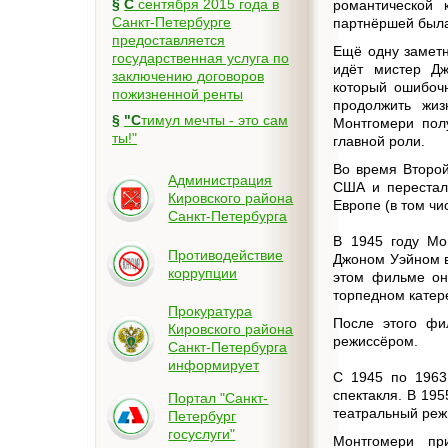
§
С сентября 2015 года в
романтической 
Санкт-Петербурге
партнёршей была
предоставляется
Ещё одну заметн
государственная услуга по
идёт мистер Дж
заключению договоров
который ошибочн
пожизненной ренты
продолжить жиз
§
"Стимул мечты - это сам
Монтгомери пол
ты!"
главной роли.
Во время Второй
Администрация
США и перестал 
Кировского района
Европе (в том чи
Санкт-Петербурга
В 1945 году Мо
Противодействие
Джоном Уэйном в
коррупции
этом фильме он
торпедном катере
Прокуратура
После этого фи
Кировского района
режиссёром.
Санкт-Петербурга
информирует
С 1945 по 1963
спектакля. В 19
Портал "Санкт-
театральный реж
Петербург
госуслуги"
Монтгомери пр