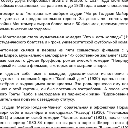
 совету друга попробовал играть в театре. С 1924 года Монтгом
вейских постановках, сыграв вплоть до 1928 года в семи спектаклях
тгомери стал "контрактным актёром студии "Метро-Голдвин-Майер"
, учтивых и представительных героев. За десять лет вплоть д
войны Монтгомери сыграл более чем в 50 фильмах, преимуществе
романтические мелодрамы.
Монтгомери стала музыкальная комедия "Это и есть колледж" (19
студенческого братства и игрока университетской футбольной кома
нтгомери снялся в первом из пяти совместных фильмов с у
ы Ширер, музыкальной мелодраме "Их собственное желание" (1929
вые сыграл с Джоан Кроуфорд, романтической комедии "Неприр
первый из шести фильмов, в которых они сыграли в паре.
ри сделал себе имя в комедии, драматическое исполнение 
редателя в тюремной драме "Казённый дом" (1930) сделало ег
актёром с выдающимся потенциалом. Эта роль принесла ему н
иная с этой картины, он был постоянно востребован. А после ис
ого Греты Гарбо в мелодраме из парижской жизни "Вдохновение
мительный подъём к звёздному статусу.
 студии "Метро-Голдвин-Майер", обаятельная и эффектная Нор
ери себе в партнёры в мелодрамах "Развод" (1930), "Незнаком
1931) и романтической комедии "Частные жизни" (1931), после чег
сего в период 1930-34 годов он сыграл в паре с Ширер в пяти 
вместной работой стала романтическая мелодрама "Быстрина" (193