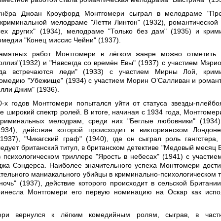
тнёра Джоан Кроуфорд Монтгомери сыграл в мелодраме "Пре
, криминальной мелодраме "Летти Линтон" (1932), романтической
ех других" (1934), мелодраме "Только без дам" (1935) и крим
омедии "Конец миссис Чейни" (1937).
амятных работ Монтгомери в лёгком жанре можно отметить 
оллиз"(1932) и "Навсегда со времён Евы" (1937) с участием Мэрио
да встречаются леди" (1933) с участием Мирны Лой, крими
омедию "Убежище" (1934) с участием Морин О’Салливан и роман
лли Джим" (1936).
-х годов Монтгомери попытался уйти от статуса звезды-плейбо
е широкий спектр ролей. В итоге, начиная с 1934 года, Монтгомер
криминальных мелодрам, среди них "Беглые любовники" (1934)
1934), действие которой происходит в викторианском Лондоне
(1937), "Чикагский граф" (1940), где он сыграл роль гангстера,
едует британский титул, в британском детективе "Медовый месяц 
 в психологическом триллере "Ярость в небесах" (1941) с участие
жа Сэндерса. Наиболее значительного успеха Монтгомери дости
тельного маниакального убийцы в криминально-психологическом 
 ночь" (1937), действие которого происходит в сельской Британии
инесла Монтгомери его первую номинацию на Оскар как испо
ери вернулся к лёгким комедийным ролям, сыграв, в частн