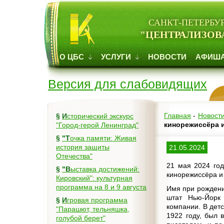
САНКТ-ПЕТЕРБУ
"ЦЕНТРАЛИЗОВ
О ЦБС
УСЛУГИ
НОВОСТИ
АФИШ
Версия для слабовидящих
Главная
-
Новост
§
Исторический экскурс
кинорежиссёра 
"Город-герой Ленинград"
§
"Точка памяти: Живая
история защиты
21.05.2024
Отечества"
21 мая 2024 год
§
"Выставка достижений:
кинорежиссёра и
Кировский": культурная
программа на 8 и 9 августа
Имя при рождени
штат Нью-Йорк 
§
Игровая программа
компании. В дет
"Парашют, тельняшка,
1922 году, был 
голубой берет"