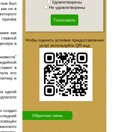
Удовлетворены
ильм был
Не удовлетворены
как он в
которого
, причём
Голосовать
акие как
 главной
Чтобы оценить условия предоставления
дюсера в
услуг используйте QR-код
невеста"
медийной
ставил в
тала его
литику и
ем одной
едлагало
и создал
Обратная связь
оследний
посвящён
канского
одюсера,