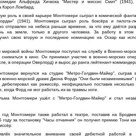
комедии Альфреда Хичкока "Мистер и миссис Смит" (1941), 
 Кэрол Ломбард.
ую роль в своей карьере Монтгомери сыграл в комической фанта
ордан" (1941). Монтгомери сыграл роль боксёра и пилота-л
о отправлен на небеса раньше времени, за что ему даётся ра
нь на земле, только в другого человека. За работу в этом
учил свою вторую и последнюю номинацию на Оскар как испо
 мировой войны Монтгомери поступил на службу в Военно-морс
сниматься в кино. Он принимал участие в военно-морских опе
сле, в операции Оверлорд) и вырос до ранга лейтенант-коммандер
нтгомери вернулся на студию "Метро-Голдвин-Майер", сыграв 
 военно-морской драме Джона Форда "Они были незаменимыми" (
 дебютировал как режиссёр, неофициально поставив несколько
, когда Форд не мог работать из-за травмы ноги.
льма Монтгомери ушёл с "Метро-Голдвин-Майер" и стал неза
 год Монтгомери также работал в театре, поставив на Бродве
55 году за постановку "Часы отчаяния" он получил премию Тони ка
иссёр.
ивлёк значительное внимание своей дебютной работой в к