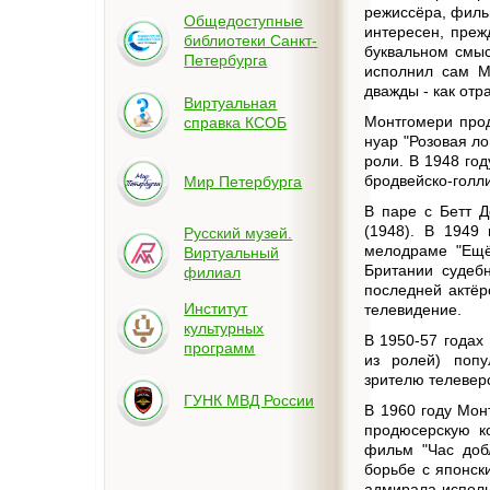
режиссёра, филь
Общедоступные
интересен, преж
библиотеки Санкт-
буквальном смыс
Петербурга
исполнил сам Мо
дважды - как отр
Виртуальная
Монтгомери прод
справка КСОБ
нуар "Розовая ло
роли. В 1948 го
бродвейско-голл
Мир Петербурга
В паре с Бетт Д
(1948). В 1949
Русский музей.
мелодраме "Ещё
Виртуальный
Британии судеб
филиал
последней актёр
Институт
телевидение.
культурных
В 1950-57 годах
программ
из ролей) попу
зрителю телевер
ГУНК МВД России
В 1960 году Мон
продюсерскую к
фильм "Час доб
борьбе с японск
адмирала исполн