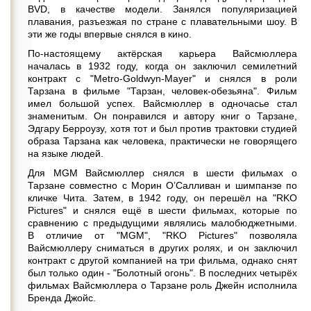
BVD, в качестве модели. Занялся популяризацией
плавания, разъезжая по стране с плавательными шоу. В
эти же годы впервые снялся в кино.
По-настоящему актёрская карьера Вайсмюллера
началась в 1932 году, когда он заключил семилетний
контракт с "Metro-Goldwyn-Mayer" и снялся в роли
Тарзана в фильме "Тарзан, человек-обезьяна". Фильм
имел большой успех. Вайсмюллер в одночасье стал
знаменитым. Он понравился и автору книг о Тарзане,
Эдгару Берроузу, хотя тот и был против трактовки студией
образа Тарзана как человека, практически не говорящего
на языке людей.
Для MGM Вайсмюллер снялся в шести фильмах о
Тарзане совместно с Морин О’Салливан и шимпанзе по
кличке Чита. Затем, в 1942 году, он перешёл на "RKO
Pictures" и снялся ещё в шести фильмах, которые по
сравнению с предыдущими являлись малобюджетными.
В отличие от "MGM", "RKO Pictures" позволяла
Вайсмюллеру сниматься в других ролях, и он заключил
контракт с другой компанией на три фильма, однако снят
был только один - "Болотный огонь". В последних четырёх
фильмах Вайсмюллера о Тарзане роль Джейн исполнила
Бренда Джойс.