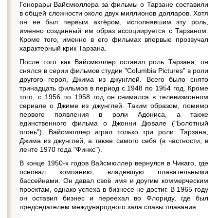
Гонорары Вайсмюллера за фильмы о Тарзане составили
в общей сложности около двух миллионов долларов. Хотя
он не был первым актёром, исполнявшим эту роль,
именно созданный им образ ассоциируется с Тарзаном.
Кроме того, именно в его фильмах впервые прозвучал
характерный крик Тарзана.
После того как Вайсмюллер оставил роль Тарзана, он
снялся в серии фильмов студии "Columbia Pictures" в роли
другого героя, Джима из джунглей. Всего было снято
тринадцать фильмов в период с 1948 по 1954 год. Кроме
того, с 1956 по 1958 год он снимался в телевизионном
сериале о Джиме из джунглей. Таким образом, помимо
первого появления в роли Адониса, а также
единственного фильма о Джонни Дювале ("Болотный
огонь"), Вайсмюллер играл только три роли: Тарзана,
Джима из джунглей, а также самого себя (в частности, в
ленте 1970 года "Финкс").
В конце 1950-х годов Вайсмюллер вернулся в Чикаго, где
основал компанию, владевшую плавательными
бассейнами. Он давал своё имя и другим коммерческим
проектам, однако успеха в бизнесе не достиг. В 1965 году
он оставил бизнес и переехал во Флориду, где был
председателем международного зала славы плавания.