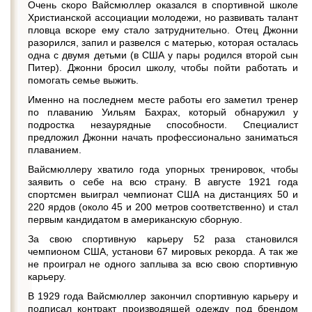
Очень скоро Вайсмюллер оказался в спортивной школе
Христианской ассоциации молодежи, но развивать талант
пловца вскоре ему стало затруднительно. Отец Джонни
разорился, запил и развелся с матерью, которая осталась
одна с двумя детьми (в США у пары родился второй сын
Питер). Джонни бросил школу, чтобы пойти работать и
помогать семье выжить.
Именно на последнем месте работы его заметил тренер
по плаванию Уильям Бахрах, который обнаружил у
подростка незаурядные способности. Специалист
предложил Джонни начать профессионально заниматься
плаванием.
Вайсмюллеру хватило года упорных тренировок, чтобы
заявить о себе на всю страну. В августе 1921 года
спортсмен выиграл чемпионат США на дистанциях 50 и
220 ярдов (около 45 и 200 метров соответственно) и стал
первым кандидатом в американскую сборную.
За свою спортивную карьеру 52 раза становился
чемпионом США, установи 67 мировых рекорда. А так же
не проиграл не одного заплыва за всю свою спортивную
карьеру.
В 1929 года Вайсмюллер закончил спортивную карьеру и
подписал контракт производящей одежду под брендом