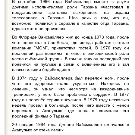
В сентябре 1966 года Вайсмюллер вместе с двумя
другими исполнителями роли Тарзана участвовал в
представлении зрителям выходящего на экраны
телесериала о Тарзане. Шла речь о том, что он,
возможно, появится в сериале в качестве отца Тарзана,
однако этого не произошло.
Во Флориде Вайсмюллер жил до конца 1973 года, после
чего переехал в Лас-Вегас, где иногда работал в отеле
компании "MGM", приветствуя гостей. В 1976 году он
последний раз появился в кино, в эпизодической роли
члена съёмочной группы. В том же году он последний раз
появился на публике в связи с включением его в зал
славы гильдии бодибилдинга.
В 1974 году у Вайсмюллера был перелом ноги, после
чего его здоровье стало ухудшаться. Находясь на
лечении, он узнал, что несмотря на каждодневные
тренировки, у него были проблемы с сердцем. В 1977
году он перенёс серию инсультов. В 1979 году несколько
недель провёл в больнице, после чего вместе с женой
переехал в Акапулько, где когда-то снимался его
последний фильм о Тарзане.
20 января 1984 года Джонни Вайсмюллер скончался в
Акапулько от отёка лёгких.