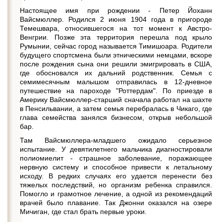
Настоящее имя при рождении - Петер Йоханн
Вайсмюллер. Родился 2 июня 1904 года в пригороде
Темешвара, относившегося на тот момент к Австро-
Венгрии. Позже эта территория перешла под крыло
Румынии, сейчас город называется Тимишоара. Родители
будущего спортсмена были этническими немцами, вскоре
после рождения сына они решили эмигрировать в США,
где обосновался их дальний родственник. Семья с
семимесячным малышом отправилась в 12-дневное
путешествие на пароходе "Роттердам". По приезде в
Америку Вайсмюллер-старший сначала работал на шахте
в Пенсильвании, а затем семья перебралась в Чикаго, где
глава семейства занялся бизнесом, открыв небольшой
бар.
Там Вайсмюллера-младшего ожидало серьезное
испытание. У девятилетнего мальчика диагностировали
полиомиелит - страшное заболевание, поражающее
нервную систему и способное привести к летальному
исходу. В редких случаях его удается перенести без
тяжелых последствий, но организм ребенка справился.
Помогло и грамотное лечение, а одной из рекомендаций
врачей было плавание. Так Джонни оказался на озере
Мичиган, где стал брать первые уроки.