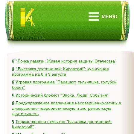
МЕНЮ
§
"Точка памяти: Живая история защиты Отечества"
§
"Выставка достижений: Кировский": культурная
программа на 8 и 9 августа
§
Игровая программа "Парашют, тельняшка, голубой
берет"
§
Исторический блокнот "Эпоха. Люди. События"
§
Предупреждение вовлечения несовершеннолетних в
диверсионно-террористическую и экстремистскую
деятельность
§
Торжественное открытие "Выставки достижений:
Кировский"