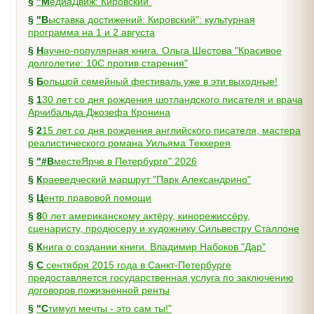
§
"МедиаДвиж: Кировский"
§
"Выставка достижений: Кировский": культурная
программа на 1 и 2 августа
§
Научно-популярная книга. Ольга Шестова "Красивое
долголетие: 10C против старения"
§
Большой семейный фестиваль уже в эти выходные!
§
130 лет со дня рождения шотландского писателя и врача
Арчибальда Джозефа Кронина
§
215 лет со дня рождения английского писателя, мастера
реалистического романа Уильяма Теккерея
§
"#ВместеЯрче в Петербурге" 2026
§
Краеведческий маршрут "Парк Александрино"
§
Центр правовой помощи
§
80 лет американскому актёру, кинорежиссёру,
сценаристу, продюсеру и художнику Сильвестру Сталлоне
§
Книга о создании книги. Владимир Набоков "Дар"
§
С сентября 2015 года в Санкт-Петербурге
предоставляется государственная услуга по заключению
договоров пожизненной ренты
§
"Стимул мечты - это сам ты!"