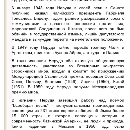
6 января 1948 года Неруда в своей речи в Сенате
публично назвал чилийского президента Габриэля
Гонсалеса Виделу, годом раннее разорвавшего союз с
коммунистами и начавшего репрессии против них,
марионеткой Соединённых Штатов, после чего он был
обвинён в государственной измене, лишён депутатского
мандата и вынужден перейти на нелегальное положение.
В 1949 году Неруда тайно пересёк границу Чили и
Аргентины, приехал в Буэнос-Айрес, а оттуда - в Париж.
В годы изгнания Неруда вёл активную общественную
деятельность, участвовал во Всемирных конгрессах
сторонников мира, входил в комитет по присуждению
Международной Сталинской премии, посещал Советский
Союз, Польшу, Венгрию (1949), Индию (1950), Китай
(1951). В 1950 году Неруда получил Международную
премию мира.
В изгнании Неруда завершил работу над поэмой
"Всеобщая песнь" - монументальным произведением,
состоящим из 231 стихотворения общим объёмом более
15 000 строк, в котором воплощены история и
современность Латинской Америки, её люди и природа.
Книга, изданная в Мексике в 1950 году, была