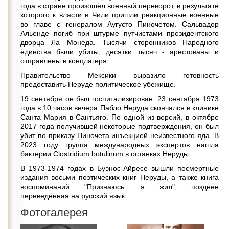
года в стране произошёл военный переворот, в результате
которого к власти в Чили пришли реакционные военные
во главе с генералом Аугусто Пиночетом. Сальвадор
Альенде погиб при штурме путчистами президентского
дворца Ла Монеда. Тысячи сторонников Народного
единства были убиты, десятки тысяч - арестованы и
отправлены в концлагеря.
Правительство Мексики выразило готовность
предоставить Неруде политическое убежище.
19 сентября он был госпитализирован. 23 сентября 1973
года в 10 часов вечера Пабло Неруда скончался в клинике
Санта Мария в Сантьяго. По одной из версий, в октябре
2017 года получившей некоторые подтверждения, он был
убит по приказу Пиночета инъекцией неизвестного яда. В
2023 году группа международных экспертов нашла
бактерии Clostridium botulinum в останках Неруды.
В 1973-1974 годах в Буэнос-Айресе вышли посмертные
издания восьми поэтических книг Неруды, а также книга
воспоминаний "Признаюсь: я жил", позднее
переведённая на русский язык.
Фотогалерея