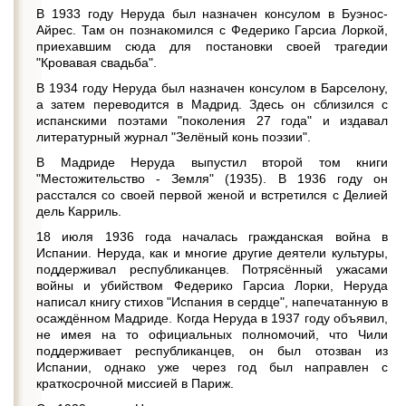
В 1933 году Неруда был назначен консулом в Буэнос-
Айрес. Там он познакомился с Федерико Гарсиа Лоркой,
приехавшим сюда для постановки своей трагедии
"Кровавая свадьба".
В 1934 году Неруда был назначен консулом в Барселону,
а затем переводится в Мадрид. Здесь он сблизился с
испанскими поэтами "поколения 27 года" и издавал
литературный журнал "Зелёный конь поэзии".
В Мадриде Неруда выпустил второй том книги
"Местожительство - Земля" (1935). В 1936 году он
расстался со своей первой женой и встретился с Делией
дель Карриль.
18 июля 1936 года началась гражданская война в
Испании. Неруда, как и многие другие деятели культуры,
поддерживал республиканцев. Потрясённый ужасами
войны и убийством Федерико Гарсиа Лорки, Неруда
написал книгу стихов "Испания в сердце", напечатанную в
осаждённом Мадриде. Когда Неруда в 1937 году объявил,
не имея на то официальных полномочий, что Чили
поддерживает республиканцев, он был отозван из
Испании, однако уже через год был направлен с
краткосрочной миссией в Париж.