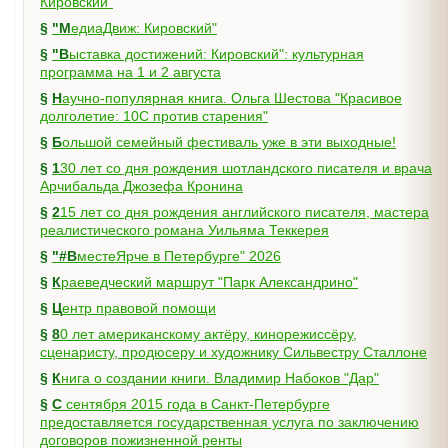
Кировский"
§
"МедиаДвиж: Кировский"
§
"Выставка достижений: Кировский": культурная
программа на 1 и 2 августа
§
Научно-популярная книга. Ольга Шестова "Красивое
долголетие: 10C против старения"
§
Большой семейный фестиваль уже в эти выходные!
§
130 лет со дня рождения шотландского писателя и врача
Арчибальда Джозефа Кронина
§
215 лет со дня рождения английского писателя, мастера
реалистического романа Уильяма Теккерея
§
"#ВместеЯрче в Петербурге" 2026
§
Краеведческий маршрут "Парк Александрино"
§
Центр правовой помощи
§
80 лет американскому актёру, кинорежиссёру,
сценаристу, продюсеру и художнику Сильвестру Сталлоне
§
Книга о создании книги. Владимир Набоков "Дар"
§
С сентября 2015 года в Санкт-Петербурге
предоставляется государственная услуга по заключению
договоров пожизненной ренты