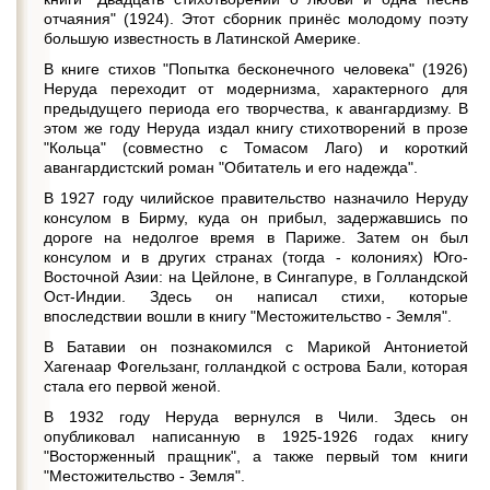
отчаяния" (1924). Этот сборник принёс молодому поэту
большую известность в Латинской Америке.
В книге стихов "Попытка бесконечного человека" (1926)
Неруда переходит от модернизма, характерного для
предыдущего периода его творчества, к авангардизму. В
этом же году Неруда издал книгу стихотворений в прозе
"Кольца" (совместно с Томасом Лаго) и короткий
авангардистский роман "Обитатель и его надежда".
В 1927 году чилийское правительство назначило Неруду
консулом в Бирму, куда он прибыл, задержавшись по
дороге на недолгое время в Париже. Затем он был
консулом и в других странах (тогда - колониях) Юго-
Восточной Азии: на Цейлоне, в Сингапуре, в Голландской
Ост-Индии. Здесь он написал стихи, которые
впоследствии вошли в книгу "Местожительство - Земля".
В Батавии он познакомился с Марикой Антониетой
Хагенаар Фогельзанг, голландкой с острова Бали, которая
стала его первой женой.
В 1932 году Неруда вернулся в Чили. Здесь он
опубликовал написанную в 1925-1926 годах книгу
"Восторженный пращник", а также первый том книги
"Местожительство - Земля".