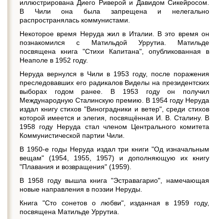
иллюстрирована Диего Риверой и Давидом Сикейросом.
В Чили она была запрещена и нелегально
распространялась коммунистами.
Некоторое время Неруда жил в Италии. В это время он
познакомился с Матильдой Уррутиа. Матильде
посвящена книга "Стихи Капитана", опубликованная в
Неаполе в 1952 году.
Неруда вернулся в Чили в 1953 году, после поражения
преследовавших его радикалов Виделы на президентских
выборах годом ранее. В 1953 году он получил
Международную Сталинскую премию. В 1954 году Неруда
издал книгу стихов "Виноградники и ветер", среди стихов
которой имеется и элегия, посвящённая И. В. Сталину. В
1958 году Неруда стал членом Центрального комитета
Коммунистической партии Чили.
В 1950-е годы Неруда издал три книги "Од изначальным
вещам" (1954, 1955, 1957) и дополняющую их книгу
"Плавания и возвращения" (1959).
В 1958 году вышла книга "Эстравагарио", намечающая
новые направления в поэзии Неруды.
Книга "Сто сонетов о любви", изданная в 1959 году,
посвящена Матильде Уррутиа.