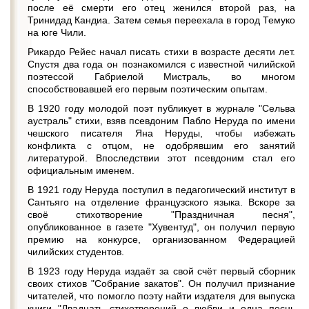
после её смерти его отец женился второй раз, на
Тринидад Кандиа. Затем семья переехала в город Темуко
на юге Чили.
Рикардо Рейес начал писать стихи в возрасте десяти лет.
Спустя два года он познакомился с известной чилийской
поэтессой Габриелой Мистраль, во многом
способствовавшей его первым поэтическим опытам.
В 1920 году молодой поэт публикует в журнале "Сельва
аустраль" стихи, взяв псевдоним Пабло Неруда по имени
чешского писателя Яна Неруды, чтобы избежать
конфликта с отцом, не одобрявшим его занятий
литературой. Впоследствии этот псевдоним стал его
официальным именем.
В 1921 году Неруда поступил в педагогический институт в
Сантьяго на отделение французского языка. Вскоре за
своё стихотворение "Праздничная песня",
опубликованное в газете "Хувентуд", он получил первую
премию на конкурсе, организованном Федерацией
чилийских студентов.
В 1923 году Неруда издаёт за свой счёт первый сборник
своих стихов "Собрание закатов". Он получил признание
читателей, что помогло поэту найти издателя для выпуска
книги "Двадцать стихотворений о любви и одна песнь