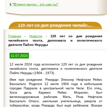
§
"Стимул мечты - это сам ты!"
120 лет со дня рождения чилийского поэта, дипломата и политического деятеля Пабло Неруды
Главная
-
Новости
-
120 лет со дня рождения
чилийского поэта, дипломата и политического
деятеля Пабло Неруды
11.07.2024
12 июля 2024 года исполнится 120 лет со дня рождения
чилийского поэта, дипломата и политического деятеля
Пабло Неруды (1904 - 1973).
Имя при рождении: Рикардо Элиэсер Нефтали Рейес
Басоальто. Родился 12 июля 1904 года в небольшом
городке Паррале в центральной части Чили. Его отец,
Хосе дель Кармен Рейес Моралес, был
железнодорожным рабочим. Мать, Роза Нефтали
Басоальто Опасо, школьная учительница, умерла от
туберкулёза, когда Рикардо был ещё ребёнком. Вскоре