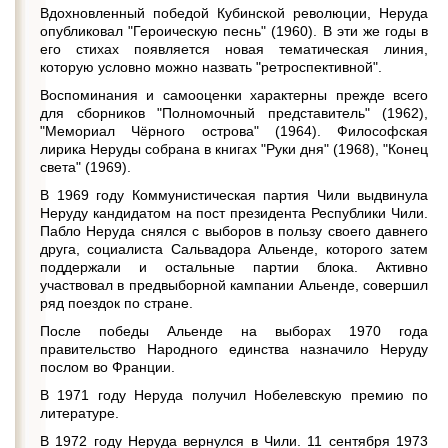
Вдохновленный победой Кубинской революции, Неруда
опубликовал "Героическую песнь" (1960). В эти же годы в
его стихах появляется новая тематическая линия,
которую условно можно назвать "ретроспективной".
Воспоминания и самооценки характерны прежде всего
для сборников "Полномочный представитель" (1962),
"Мемориал Чёрного острова" (1964). Философская
лирика Неруды собрана в книгах "Руки дня" (1968), "Конец
света" (1969).
В 1969 году Коммунистическая партия Чили выдвинула
Неруду кандидатом на пост президента Республики Чили.
Пабло Неруда снялся с выборов в пользу своего давнего
друга, социалиста Сальвадора Альенде, которого затем
поддержали и остальные партии блока. Активно
участвовал в предвыборной кампании Альенде, совершил
ряд поездок по стране.
После победы Альенде на выборах 1970 года
правительство Народного единства назначило Неруду
послом во Франции.
В 1971 году Неруда получил Нобелевскую премию по
литературе.
В 1972 году Неруда вернулся в Чили. 11 сентября 1973