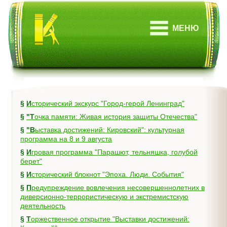
МЕНЮ
§
Исторический экскурс "Город-герой Ленинград"
§
"Точка памяти: Живая история защиты Отечества"
§
"Выставка достижений: Кировский": культурная
программа на 8 и 9 августа
§
Игровая программа "Парашют, тельняшка, голубой
берет"
§
Исторический блокнот "Эпоха. Люди. События"
§
Предупреждение вовлечения несовершеннолетних в
диверсионно-террористическую и экстремистскую
деятельность
§
Торжественное открытие "Выставки достижений: