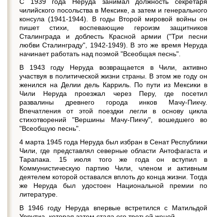
С 1939 года Неруда занимал должность секретаря
чилийского посольства в Мексике, а затем и генерального
консула (1941-1944). В годы Второй мировой войны он
пишет стихи, воспевающие героизм защитников
Сталинграда и доблесть Красной армии ("Три песни
любви Сталинграду", 1942-1949). В это же время Неруда
начинает работать над поэмой "Всеобщая песнь".
В 1943 году Неруда возвращается в Чили, активно
участвуя в политической жизни страны. В этом же году он
женился на Делии дель Карриль. По пути из Мексики в
Чили Неруда проезжал через Перу, где посетил
развалины древнего города инков Мачу-Пикчу.
Впечатления от этой поездки легли в основу цикла
стихотворений "Вершины Мачу-Пикчу", вошедшего во
"Всеобщую песнь".
4 марта 1945 года Неруда был избран в Сенат Республики
Чили, где представлял северные области Антофагаста и
Тарапака. 15 июля того же года он вступил в
Коммунистическую партию Чили, членом и активным
деятелем которой оставался вплоть до конца жизни. Тогда
же Неруда был удостоен Национальной премии по
литературе.
В 1946 году Неруда впервые встретился с Матильдой
Уррутиа, которая затем стала его третьей женой.