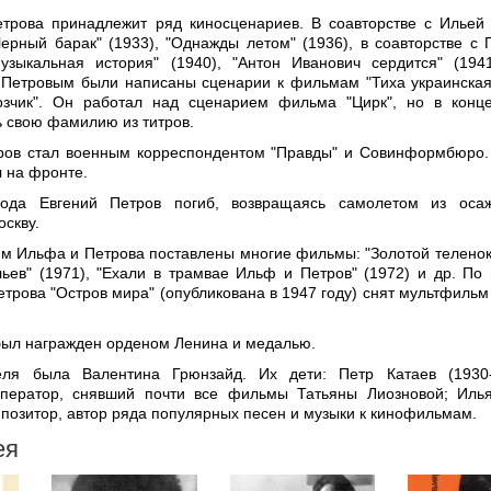
етрова принадлежит ряд киносценариев. В соавторстве с Илье
ерный барак" (1933), "Однажды летом" (1936), в соавторстве с 
узыкальная история" (1940), "Антон Иванович сердится" (194
Петровым были написаны сценарии к фильмам "Тиха украинская
озчик". Он работал над сценарием фильма "Цирк", но в конц
ь свою фамилию из титров.
ров стал военным корреспондентом "Правды" и Совинформбюро.
л на фронте.
ода Евгений Петров погиб, возвращаясь самолетом из осаж
оскву.
м Ильфа и Петрова поставлены многие фильмы: "Золотой теленок"
льев" (1971), "Ехали в трамвае Ильф и Петров" (1972) и др. По
етрова "Остров мира" (опубликована в 1947 году) снят мультфильм
был награжден орденом Ленина и медалью.
еля была Валентина Грюнзайд. Их дети: Петр Катаев (1930-
оператор, снявший почти все фильмы Татьяны Лиозновой; Иль
мпозитор, автор ряда популярных песен и музыки к кинофильмам.
ея