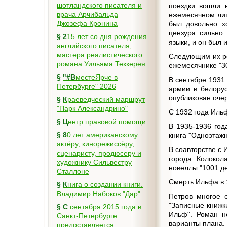
шотландского писателя и
поездки вошли в
врача Арчибальда
ежемесячном лит
Джозефа Кронина
был довольно х
цензура сильно 
§
215 лет со дня рождения
языки, и он был 
английского писателя,
мастера реалистического
Следующим их ро
романа Уильяма Теккерея
ежемесячнике "3
§
"#ВместеЯрче в
В сентябре 1931
Петербурге" 2026
армии в белорус
опубликован очер
§
Краеведческий маршрут
"Парк Александрино"
С 1932 года Ильф
§
Центр правовой помощи
В 1935-1936 год
§
80 лет американскому
книга "Одноэтажн
актёру, кинорежиссёру,
В соавторстве с
сценаристу, продюсеру и
города Колокола
художнику Сильвестру
новеллы "1001 де
Сталлоне
Смерть Ильфа в 
§
Книга о создании книги.
Владимир Набоков "Дар"
Петров многое с
"Записные книжк
§
С сентября 2015 года в
Ильф". Роман н
Санкт-Петербурге
варианты плана.
предоставляется