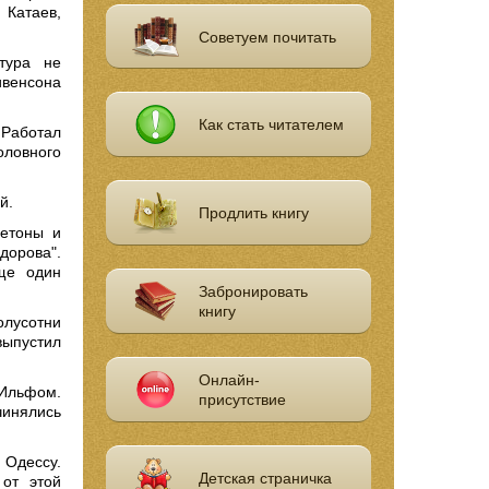
 Катаев,
Советуем почитать
тура не
ивенсона
Как стать читателем
 Работал
оловного
й.
Продлить книгу
ьетоны и
дорова".
ще один
Забронировать
книгу
олусотни
выпустил
Онлайн-
 Ильфом.
присутствие
чинялись
 Одессу.
Детская страничка
 от этой