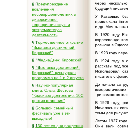
через нескольк
§
Предупреждение
будущий писател
вовлечения
несовершеннолетних в
У Катаевых бы
диверсионно-
привлекала Евге
террористическую и
и др. Мечтал ст
экстремистскую
В 1920 году Ев
деятельность
корреспонденто
§
Торжественное открытие
розыска в Одессе
"Выставки достижений:
Кировский"
В 1923 году пере
§
"МедиаДвиж: Кировский"
В 1924 году в 
рассказы под пс
§
"Выставка достижений:
Использовал са
Кировский": культурная
писатель с фами
программа на 1 и 2 августа
До начала сотру
§
Научно-популярная
юмористических 
книга. Ольга Шестова
три самостоятел
"Красивое долголетие: 10C
против старения"
В 1926 году, ра
Началась их сов
§
Большой семейный
темы для рисунк
фестиваль уже в эти
выходные!
Летом 1927 года
§
130 лет со дня рождения
Они вели совме