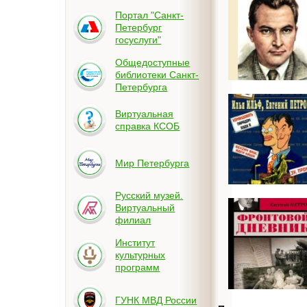
Портал "Санкт-
Петербург
госуслуги"
Общедоступные
библиотеки Санкт-
Петербурга
Виртуальная
справка КСОБ
Мир Петербурга
Русский музей.
Виртуальный
филиал
Институт
культурных
программ
ГУНК МВД России