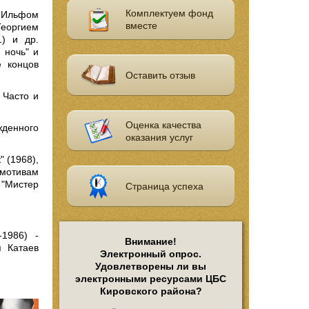
Комплектуем фонд
й Ильфом
вместе
Георгием
1) и др.
 ночь" и
е концов
Оставить отзыв
 Часто и
Оценка качества
денного
оказания услуг
 (1968),
 мотивам
 "Мистер
Страница успеха
1986) -
Внимание!
я Катаев
Электронный опрос.
Удовлетворены ли вы
электронными ресурсами ЦБС
Кировского района?