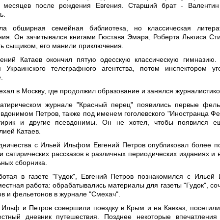
о месяцев после рождения Евгения. Старший брат - Валентин
ь.
ла обширная семейная библиотека, но классическая литера
ния. Он зачитывался книгами Гюстава Эмара, Роберта Льюиса Ст
ать сыщиком, его манили приключения.
гений Катаев окончил пятую одесскую классическую гимназию.
м Украинского телеграфного агентства, потом инспектором уг
.
ехал в Москву, где продолжил образование и занялся журналистико
сатирическом журнале "Красный перец" появились первые фел
евдонимом Петров, также под именем гоголевского "Иностранца Фе
тирик и другие псевдонимы. Он не хотел, чтобы появился е
лией Катаев.
дничества с Ильей Ильфом Евгений Петров опубликовал более п
и сатирических рассказов в различных периодических изданиях и 
ьных сборника.
ботая в газете "Гудок", Евгений Петров познакомился с Ильей
местная работа: обрабатывались материалы для газеты "Гудок", со
ов и фельетонов в журнале "Смехач".
 Ильф и Петров совершили поездку в Крым и на Кавказ, посетили
стный дневник путешествия. Позднее некоторые впечатления