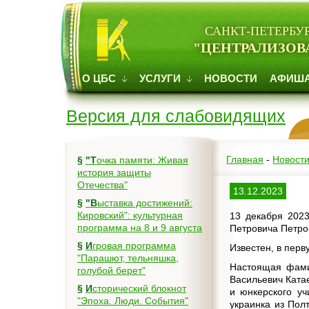
САНКТ-ПЕТЕРБУ
"ЦЕНТРАЛИЗОВ
О ЦБС
УСЛУГИ
НОВОСТИ
АФИШ
Версия для слабовидящих
Главная
-
Новост
§
"Точка памяти: Живая
история защиты
Отечества"
13.12.2023
§
"Выставка достижений:
Кировский": культурная
13 декабря 2023
программа на 8 и 9 августа
Петровича Петров
§
Игровая программа
Известен, в перв
"Парашют, тельняшка,
Настоящая фамил
голубой берет"
Васильевич Ката
§
Исторический блокнот
и юнкерского уч
"Эпоха. Люди. События"
украинка из Пол