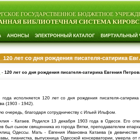
РГСКОЕ ГОСУДАРСТВЕННОЕ БЮДЖЕТНОЕ УЧРЕЖД
АННАЯ БИБЛИОТЕЧНАЯ СИСТЕМА КИРОВС
А
АНОНСЫ
ЭЛЕКТРОННЫЙ КАТАЛОГ
ВИРТУАЛЬНЫЙ 
120 лет со дня рождения писателя-сатирика Евгения Петрова
и
-
120 лет со дня рождения писателя-сатирика Евгения Петров
 года исполняется 120 лет со дня рождения писателя-сатирика
а (1903 - 1942).
ую очередь, благодаря сотрудничеству с Ильей Ильфом.
ия - Катаев. Родился 13 декабря 1903 года в Одессе. Его оте
ев был сыном священника из города Вятки, преподавателем епарх
илищ Одессы. Мать - Евгения Ивановна Катаева (в девичестве 
тавы, пианистка, выпускница Одесской консерватории, умерла от 