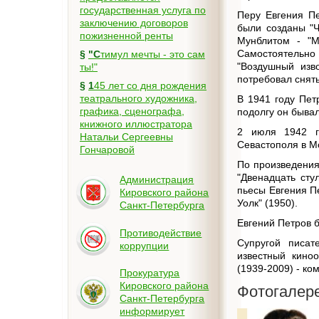
государственная услуга по
Перу Евгения П
заключению договоров
были созданы "Ч
пожизненной ренты
Мунблитом - "М
Самостоятельно 
§
"Стимул мечты - это сам
"Воздушный изв
ты!"
потребовал снят
§
145 лет со дня рождения
театрального художника,
В 1941 году Пет
графика, сценографа,
подолгу он быва
книжного иллюстратора
2 июля 1942 г
Натальи Сергеевны
Севастополя в М
Гончаровой
По произведения
"Двенадцать сту
Администрация
пьесы Евгения П
Кировского района
Уолк" (1950).
Санкт-Петербурга
Евгений Петров 
Противодействие
Супругой писат
коррупции
известный кино
(1939-2009) - ко
Прокуратура
Кировского района
Фотогалер
Санкт-Петербурга
информирует