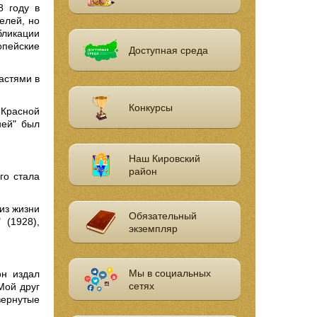
8 году в
елей, но
бликации
опейские
Доступная среда
астями в
Конкурсы
 Красной
ней" был
Наш Кировский
район
го стала
из жизни
Обязательный
 (1928),
экземпляр
Мы в социальных
он издал
сетях
Мой друг
вернутые