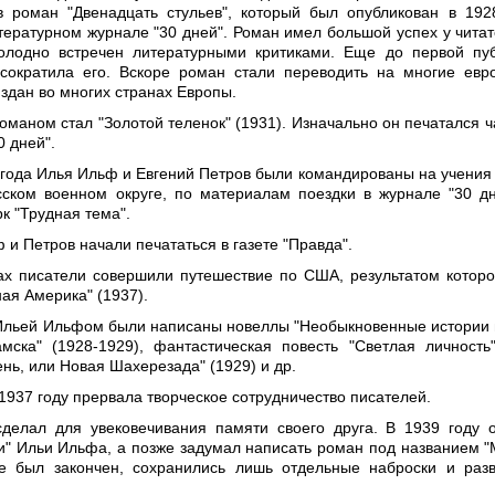
 роман "Двенадцать стульев", который был опубликован в 192
ературном журнале "30 дней". Роман имел большой успех у читат
олодно встречен литературными критиками. Еще до первой пу
сократила его. Вскоре роман стали переводить на многие евр
издан во многих странах Европы.
маном стал "Золотой теленок" (1931). Изначально он печатался ч
0 дней".
 года Илья Ильф и Евгений Петров были командированы на учения
ском военном округе, по материалам поездки в журнале "30 д
к "Трудная тема".
 и Петров начали печататься в газете "Правда".
ах писатели совершили путешествие по США, результатом которо
ая Америка" (1937).
 Ильей Ильфом были написаны новеллы "Необыкновенные истории 
мска" (1928-1929), фантастическая повесть "Светлая личность"
нь, или Новая Шахерезада" (1929) и др.
1937 году прервала творческое сотрудничество писателей.
делал для увековечивания памяти своего друга. В 1939 году 
и" Ильи Ильфа, а позже задумал написать роман под названием "
е был закончен, сохранились лишь отдельные наброски и раз