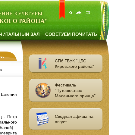
ЕНИЕ КУЛЬТУРЫ
КОГО РАЙОНА"
ЧИТАЛЬНЫЙ ЗАЛ
СОВЕТУЕМ ПОЧИТАТЬ
СПб ГБУК "ЦБС
Кировского района"
а
Фестиваль
"Путешествие
 Евгения
Маленького принца"
Сводная афиша на
ц - Петр
август
иального
Бачей) -
плеврита