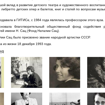
ой вклад в развитие детского театра и художественного воспитани
, либретто детских опер и балетов, книг и статей по вопросам муз
одавала в ГИТИСе, с 1984 года являлась профессором этого вуза.
новала благотворительный общественный фонд содействия р
тей имени Н. Сац (Фонд Наталии Сац).
алии Сац было присвоено звание народной артистки СССР.
 из жизни 18 декабря 1993 года.
ея