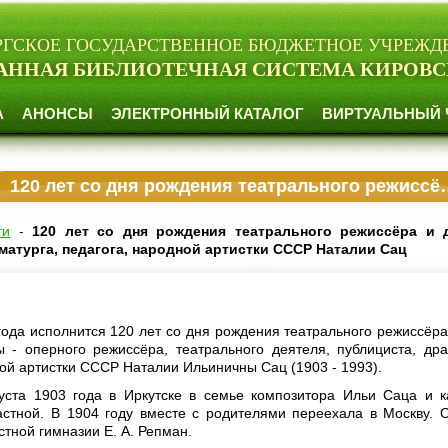
РГСКОЕ ГОСУДАРСТВЕННОЕ БЮДЖЕТНОЕ УЧРЕЖД
АННАЯ БИБЛИОТЕЧНАЯ СИСТЕМА КИРОВС
А
АНОНСЫ
ЭЛЕКТРОННЫЙ КАТАЛОГ
ВИРТУАЛЬНЫЙ 
120 лет со дня рождения театрального режиссёра и деятеля, публициста, драматурга, педагога, народной артистки СССР Наталии Сац
ти
-
120 лет со дня рождения театрального режиссёра и д
матурга, педагога, народной артистки СССР Наталии Сац
 года исполнится 120 лет со дня рождения театрального режиссёра
- оперного режиссёра, театрального деятеля, публициста, дра
ной артистки СССР Наталии Ильиничны Сац (1903 - 1993).
уста 1903 года в Иркутске в семье композитора Ильи Саца и 
тной. В 1904 году вместе с родителями переехала в Москву. 
стной гимназии Е. А. Репман.