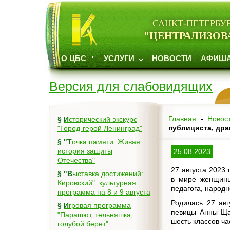
САНКТ-ПЕТЕРБУ
"ЦЕНТРАЛИЗОВ
О ЦБС
УСЛУГИ
НОВОСТИ
АФИШ
Версия для слабовидящих
Главная
-
Новос
§
Исторический экскурс
публициста, дра
"Город-герой Ленинград"
§
"Точка памяти: Живая
история защиты
25.08.2023
Отечества"
27 августа 2023
§
"Выставка достижений:
в мире женщины 
Кировский": культурная
педагога, народ
программа на 8 и 9 августа
Родилась 27 авг
§
Игровая программа
певицы Анны Щас
"Парашют, тельняшка,
шесть классов ча
голубой берет"