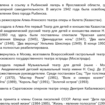
влена в ссылку в Рыбинский лагерь в Ярославской области, г
агерной самодеятельности. В августе 1942 года была освобож
селении близ города Рыбинска.
а режиссером Алма‑Атинского театра оперы и балета (Казахстан).
 создала в Алма‑Ате первый Театр для детей и юношества Казахста
ый академический русский театр для детей и юношества имени Н.
1950 год здесь были поставлены спектакли "Красная шапо
вгения Шварца (1945), "Двенадцатая ночь" (1947), "Два кап
я" (1948), "Два веронца" Уильяма Шекспира (1949). В конце 1950
а полностью реабилитирована.
вернулась в Москву, возглавила Всероссийский гастрольный театр,
сковского государственного театра эстрады (Мосэстрады).
оздала первый Музыкальный театр для детей (ныне ‑ Мос
 Академический детский музыкальный театр имени Н. Сац). До 1
ожественным руководителем. Среди постановок Сац: "Три толстяка"
ан" (1970), "Мастер Рокле" (1981), "Волк и семеро козлят"
а" (1989), "Король Лир" (1991), "Золотой остров" (1993).
тавила в Саратовском оперном театре оперу Дмитрия Кабалевского
а принята в члены Союза писателей СССР. Автор книг "Дети пр
Новеллы моей жизни" (1984‑1985), "Жизнь - явление полосатое" (199