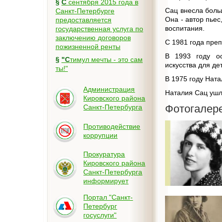
§
С сентября 2015 года в
Сац внесла больш
Санкт-Петербурге
Она - автор пьес
предоставляется
воспитания.
государственная услуга по
заключению договоров
С 1981 года преп
пожизненной ренты
В 1993 году ос
§
"Стимул мечты - это сам
искусства для де
ты!"
В 1975 году Нат
Администрация
Наталия Сац ушла
Кировского района
Фотогалер
Санкт-Петербурга
Противодействие
коррупции
Прокуратура
Кировского района
Санкт-Петербурга
информирует
Портал "Санкт-
Петербург
госуслуги"