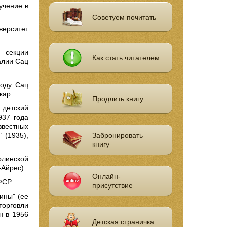
учение в
Советуем почитать
верситет
 секции
Как стать читателем
алии Сац
году Сац
кар.
Продлить книгу
 детский
937 года
звестных
 (1935),
Забронировать
книгу
линской
‑Айрес).
Онлайн-
ФСР.
присутствие
ины" (ее
торговли
н в 1956
Детская страничка