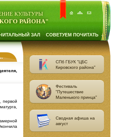
ЕНИЕ КУЛЬТУРЫ
КОГО РАЙОНА"
ЧИТАЛЬНЫЙ ЗАЛ
СОВЕТУЕМ ПОЧИТАТЬ
СПб ГБУК "ЦБС
Кировского района"
еятеля,
Фестиваль
"Путешествие
Маленького принца"
, первой
матурга,
Сводная афиша на
камерной
август
Окончила