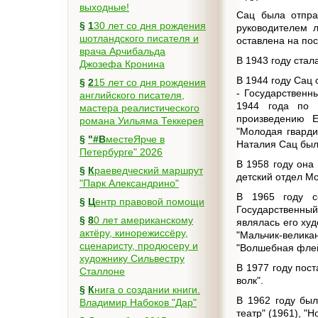
выходные!
Сац была отпра
§
130 лет со дня рождения
руководителем л
шотландского писателя и
оставлена на по
врача Арчибальда
В 1943 году стал
Джозефа Кронина
В 1944 году Сац
§
215 лет со дня рождения
‑ Государственн
английского писателя,
1944 года по 
мастера реалистического
произведению Е
романа Уильяма Теккерея
"Молодая гварди
§
"#ВместеЯрче в
Наталия Сац был
Петербурге" 2026
В 1958 году она 
§
Краеведческий маршрут
детский отдел Мо
"Парк Александрино"
В 1965 году с
§
Центр правовой помощи
Государственный
§
80 лет американскому
являлась его худ
актёру, кинорежиссёру,
"Мальчик‑велик
сценаристу, продюсеру и
"Волшебная флейт
художнику Сильвестру
В 1977 году пос
Сталлоне
волк".
§
Книга о создании книги.
В 1962 году был
Владимир Набоков "Дар"
театр" (1961), "