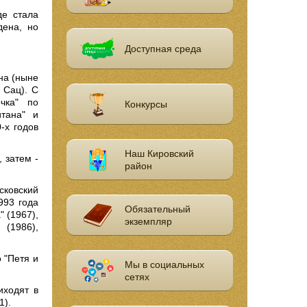
де стала
дена, но
Доступная среда
на (ныне
 Сац). С
чка" по
Конкурсы
итана" и
‑х годов
Наш Кировский
 затем ‑
район
ковский
993 года
Обязательный
 (1967),
экземпляр
 (1986),
 "Петя и
Мы в социальных
сетях
иходят в
1).