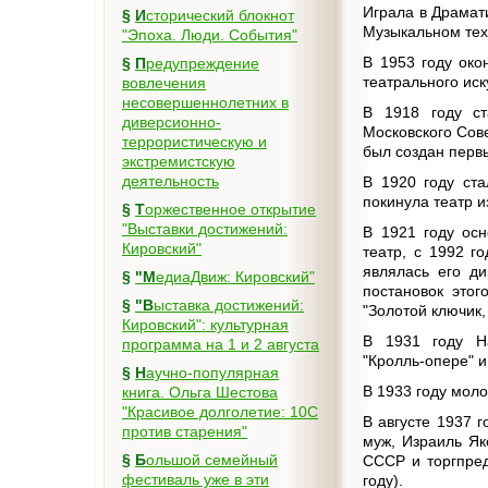
Играла в Драмат
§
Исторический блокнот
Музыкальном тех
"Эпоха. Люди. События"
В 1953 году око
§
Предупреждение
театрального иск
вовлечения
несовершеннолетних в
В 1918 году ст
диверсионно-
Московского Сове
террористическую и
был создан первы
экстремистскую
деятельность
В 1920 году ста
покинула театр и
§
Торжественное открытие
"Выставки достижений:
В 1921 году осн
Кировский"
театр, с 1992 г
являлась его д
§
"МедиаДвиж: Кировский"
постановок этог
§
"Выставка достижений:
"Золотой ключик,
Кировский": культурная
В 1931 году Н
программа на 1 и 2 августа
"Кролль‑опере" и
§
Научно-популярная
В 1933 году мол
книга. Ольга Шестова
"Красивое долголетие: 10C
В августе 1937 
против старения"
муж, Израиль Як
§
Большой семейный
СССР и торгпред
фестиваль уже в эти
году).