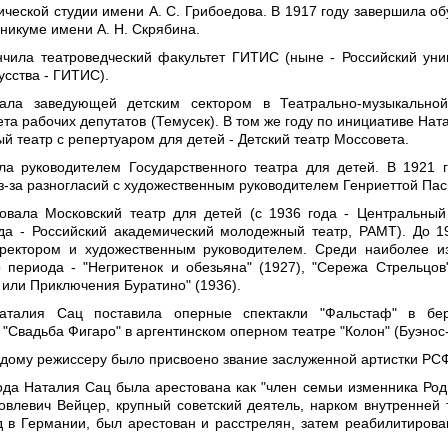
ической студии имени А. С. Грибоедова. В 1917 году завершила об
никуме имени А. Н. Скрябина.
нчила театроведческий факультет ГИТИС (ныне ‑ Российский уни
усства - ГИТИС).
ала заведующей детским сектором в Театрально‑музыкальной
та рабочих депутатов (Темусек). В том же году по инициативе Нат
й театр с репертуаром для детей - Детский театр Моссовета.
ла руководителем Государственного театра для детей. В 1921 
з‑за разногласий с художественным руководителем Генриеттой Пас
овала Московский театр для детей (с 1936 года ‑ Центральный
ода - Российский академический молодежный театр, РАМТ). До 1
иректором и художественным руководителем. Среди наиболее и
о периода ‑ "Негритенок и обезьяна" (1927), "Сережа Стрельцов"
 или Приключения Буратино" (1936).
аталия Сац поставила оперные спектакли "Фальстаф" в бер
 "Свадьба Фигаро" в аргентинском оперном театре "Колон" (Буэнос
одому режиссеру было присвоено звание заслуженной артистки РС
года Наталия Сац была арестована как "член семьи изменника Род
овлевич Вейцер, крупный советский деятель, нарком внутренней 
 в Германии, был арестован и расстрелян, затем реабилитирова