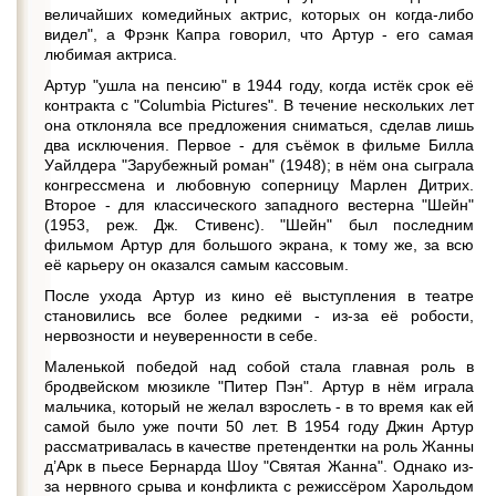
величайших комедийных актрис, которых он когда-либо
видел", а Фрэнк Капра говорил, что Артур - его самая
любимая актриса.
Артур "ушла на пенсию" в 1944 году, когда истёк срок её
контракта с "Columbia Pictures". В течение нескольких лет
она отклоняла все предложения сниматься, сделав лишь
два исключения. Первое - для съёмок в фильме Билла
Уайлдера "Зарубежный роман" (1948); в нём она сыграла
конгрессмена и любовную соперницу Марлен Дитрих.
Второе - для классического западного вестерна "Шейн"
(1953, реж. Дж. Стивенс). "Шейн" был последним
фильмом Артур для большого экрана, к тому же, за всю
её карьеру он оказался самым кассовым.
После ухода Артур из кино её выступления в театре
становились все более редкими - из-за её робости,
нервозности и неуверенности в себе.
Маленькой победой над собой стала главная роль в
бродвейском мюзикле "Питер Пэн". Артур в нём играла
мальчика, который не желал взрослеть - в то время как ей
самой было уже почти 50 лет. В 1954 году Джин Артур
рассматривалась в качестве претендентки на роль Жанны
д’Арк в пьесе Бернарда Шоу "Святая Жанна". Однако из-
за нервного срыва и конфликта с режиссёром Харольдом