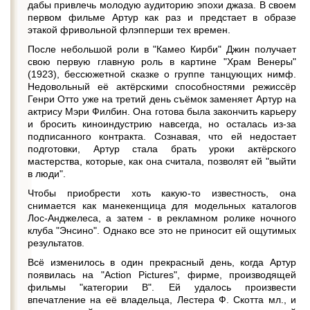
дабы привлечь молодую аудиторию эпохи джаза. В своем
первом фильме Артур как раз и предстает в образе
этакой фривольной флэпперши тех времен.
После небольшой роли в "Камео Кирби" Джин получает
свою первую главную роль в картине "Храм Венеры"
(1923), бессюжетной сказке о группе танцующих нимф.
Недовольный её актёрскими способностями режиссёр
Генри Отто уже на третий день съёмок заменяет Артур на
актрису Мэри Филбин. Она готова была закончить карьеру
и бросить киноиндустрию навсегда, но осталась из-за
подписанного контракта. Сознавая, что ей недостает
подготовки, Артур стала брать уроки актёрского
мастерства, которые, как она считала, позволят ей "выйти
в люди".
Чтобы приобрести хоть какую-то известность, она
снимается как манекенщица для модельных каталогов
Лос-Анджелеса, а затем - в рекламном ролике ночного
клуба "Энсино". Однако все это не приносит ей ощутимых
результатов.
Всё изменилось в один прекрасный день, когда Артур
появилась на "Action Pictures", фирме, производящей
фильмы "категории B". Ей удалось произвести
впечатление на её владельца, Лестера Ф. Скотта мл., и