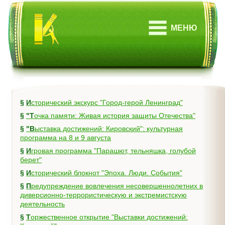
МЕНЮ
§
Исторический экскурс "Город-герой Ленинград"
§
"Точка памяти: Живая история защиты Отечества"
§
"Выставка достижений: Кировский": культурная
программа на 8 и 9 августа
§
Игровая программа "Парашют, тельняшка, голубой
берет"
§
Исторический блокнот "Эпоха. Люди. События"
§
Предупреждение вовлечения несовершеннолетних в
диверсионно-террористическую и экстремистскую
деятельность
§
Торжественное открытие "Выставки достижений: