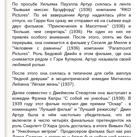
По просьбе Уильяма Пауэлла Артур снялась в ленте
"Бывшая миссис Брэдфорд" (1936) компании "RKO
Pictures". По её завершении Артур надеялась уйти в
отпуск, но Гарри Кон сразу же отправил её на съёмки ещё
двух фильмов: "Приключения в Махэттене" (1936) и
"Больше, чем секретарь" (1936). Ни один из них не
привлёк особого внимания. После этого, опять же без
перерыва, она снимается в фильме у Сесиля де Милля в
"Человеке с равнины" (1936) компании "Paramount
Pictures". Роль Бедовой Джейн в этом фильме, где она
снимается рядом с Гэри Купером, Артур называла своей
любимой ролью.
После этого она снялась в типичном для себя амплуа
"бедной девушки" в эксцентрической комедии Митчелла
Лейзена "Лёгкая жизнь" (1937).
Далее совместно с Джеймсом Стюартом она выступает в
комедии Фрэнка Капры "С собой не унесёшь" (1938). В
1939 году этот фильм получил две премии "Оскар" - в
номинациях "Лучший фильм" и "Лучший режиссёр". Джин
Артур была в нём настолько убедительна, что её
включили в число четырёх финальных претенденток на
роль Скарлетт О’Хара (роль досталась в итоге Вивьен Ли)
в "Унесённых ветром". Продюсером фильма был как раз
Дэвид Селзник, с которым у Артур был небольшой роман