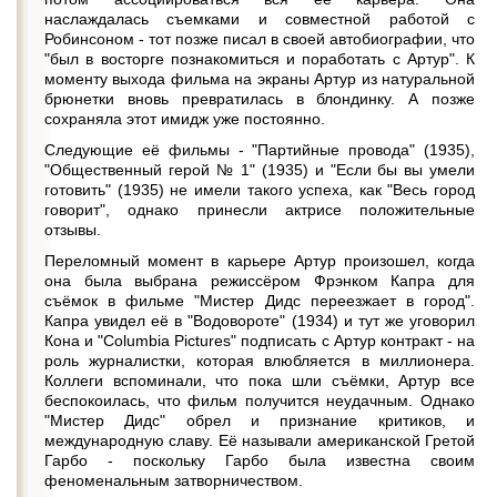
наслаждалась съемками и совместной работой с
Робинсоном - тот позже писал в своей автобиографии, что
"был в восторге познакомиться и поработать с Артур". К
моменту выхода фильма на экраны Артур из натуральной
брюнетки вновь превратилась в блондинку. А позже
сохраняла этот имидж уже постоянно.
Следующие её фильмы - "Партийные провода" (1935),
"Общественный герой № 1" (1935) и "Если бы вы умели
готовить" (1935) не имели такого успеха, как "Весь город
говорит", однако принесли актрисе положительные
отзывы.
Переломный момент в карьере Артур произошел, когда
она была выбрана режиссёром Фрэнком Капра для
съёмок в фильме "Мистер Дидс переезжает в город".
Капра увидел её в "Водовороте" (1934) и тут же уговорил
Кона и "Columbia Pictures" подписать с Артур контракт - на
роль журналистки, которая влюбляется в миллионера.
Коллеги вспоминали, что пока шли съёмки, Артур все
беспокоилась, что фильм получится неудачным. Однако
"Мистер Дидс" обрел и признание критиков, и
международную славу. Её называли американской Гретой
Гарбо - поскольку Гарбо была известна своим
феноменальным затворничеством.