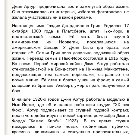
Джин Артур предпочитала вести замкнутый образ жизни.
Она отказывалась от интервью, избегала фотографов, не
желала участвовать ни в какой рекламе.
Настоящее имя Глэдис Джорджианна Грин. Родилась 17
октября 1900 года в Платсберге, штат Нью-Йорк, в
протестантской семье. Её мать была внучкой
иммигрантов из Норвегии, поселившихся на
американском Западе. У Джин было три брата, все
старше её. Семья Грин вела довольно подвижный образ
жизни. Переезд семьи в Нью-Йорк состоялся в 1915 году.
Во время Первой мировой войны Джин Артур работала
стенографисткой на Бонд-стрит на Нижнем Манхэттене,
предвосхищая тем самым персонажи, сыгранные ею
позже в кино. Её отец и братья ушли на фронт, а самый
младший из братьев, Альберт, умер от ран, полученных в
бою.
В начале 1920-х годов Джин Артур работала моделью в
Нью-Йорке, где её и нашли работники студии "XX век
Фокс". Артур подписывает со студией годовой контракт,
после чего дебютирует в немой картине режиссёра Джона
Форда "Камео Кирби" (1923). В то время студия
находилась в поиске новых любимчиков публики,
красивых, динамичных и сексуально привлекательных,