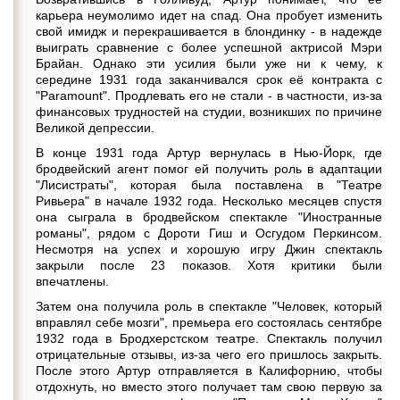
карьера неумолимо идет на спад. Она пробует изменить
свой имидж и перекрашивается в блондинку - в надежде
выиграть сравнение с более успешной актрисой Мэри
Брайан. Однако эти усилия были уже ни к чему, к
середине 1931 года заканчивался срок её контракта с
"Paramount". Продлевать его не стали - в частности, из-за
финансовых трудностей на студии, возникших по причине
Великой депрессии.
В конце 1931 года Артур вернулась в Нью-Йорк, где
бродвейский агент помог ей получить роль в адаптации
"Лисистраты", которая была поставлена в "Театре
Ривьера" в начале 1932 года. Несколько месяцев спустя
она сыграла в бродвейском спектакле "Иностранные
романы", рядом с Дороти Гиш и Осгудом Перкинсом.
Несмотря на успех и хорошую игру Джин спектакль
закрыли после 23 показов. Хотя критики были
впечатлены.
Затем она получила роль в спектакле "Человек, который
вправлял себе мозги", премьера его состоялась сентябре
1932 года в Бродхерстском театре. Спектакль получил
отрицательные отзывы, из-за чего его пришлось закрыть.
После этого Артур отправляется в Калифорнию, чтобы
отдохнуть, но вместо этого получает там свою первую за