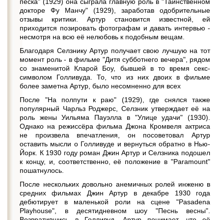
песка" (1929) она сыграла главную роль в "Таинственном
докторе Фу Манчу" (1929), заработав одобрительные
отзывы критики. Артур становится известной, ей
приходится позировать фотографам и давать интервью -
несмотря на всю её нелюбовь к подобным вещам.
Благодаря Селзнику Артур получает свою лучшую на тот
момент роль - в фильме "Дитя субботнего вечера", рядом
со знаменитой Кларой Боу, бывшей в то время секс-
символом Голливуда. То, что из них двоих в фильме
более заметна Артур, было несомненно для всех
После "На полпути к раю" (1929), где снялся также
популярный Чарльз Роджерс, Селзник утверждает её на
роль жены Уильяма Пауэлла в "Улице удачи" (1930).
Однако на режиссёра фильма Джона Кромвеля актриса
не произвела впечатления, он посоветовал Артур
оставить мысли о Голливуде и вернуться обратно в Нью-
Йорк. К 1930 году роман Джин Артур и Селзника подошел
к концу, и, соответственно, её положение в "Paramount"
пошатнулось.
После нескольких довольно анемичных ролей инженю в
средних фильмах Джин Артур в декабре 1930 года
дебютирует в маленькой роли на сцене "Pasadena
Playhouse", в десятидневном шоу "Песнь весны".
Возвратившись в Голливуд, Артур понимает, что её