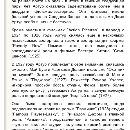
он решил пойти на риск - в итоге в течение следующей
пары лет Артур оказалась задействована более чем в
двадцати фильмах-вестернах. Эти фильмы имели
большой успех на Среднем Западе, тогда как сама Джин
Артур особо в них не блеснула.
Кроме участия в фильмах "Action Pictures", в период с
1924 по 1926 годы Артур снялась ещё в нескольких
независимых вестернах, а также в вестернах для фирмы
"Poverty Row". Помимо этого, она выступила в
эпизодической роли в фильме Бастера Китона "Семь
шансов" (1925).
В 1927 году Артур привлекает к себе внимание, снявшись
вместе с Мэй Буш и Чарльзом Делани в фильме "Охотник
на мужей". Затем следует роль возлюбленной Монти
Бэнкс в "Подковах" (1927). Режиссёр Ричард Уоллес,
игнорируя просьбу босса студии, Фокса, взять более
опытную актрису, утверждает Артур на главную женскую
роль в подростковой комедии "Бедный орех" (1927).
Она была настроена весьма скептично, когда
подписывала контракт на роль в "Разминке" (1928) студии
"Famous Players-Lasky", с Ричардом Диксом в главной
роли. "Разминка", представленная в качестве первого
звукового фильма студии, получила широкий резонанс в
прессе, а саму Артур за её роль дочери владельца клуба