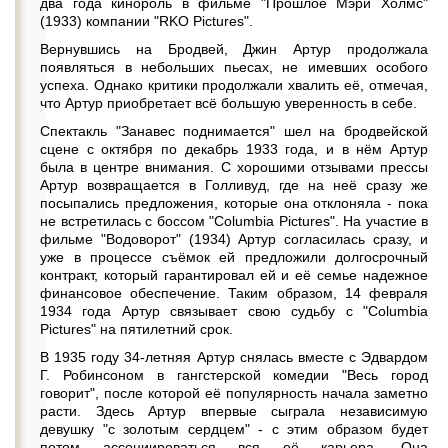
два года кинороль в фильме "Прошлое Мэри Холмс"
(1933) компании "RKO Pictures".
Вернувшись на Бродвей, Джин Артур продолжала
появляться в небольших пьесах, не имевших особого
успеха. Однако критики продолжали хвалить её, отмечая,
что Артур приобретает всё большую уверенность в себе.
Спектакль "Занавес поднимается" шел на бродвейской
сцене с октября по декабрь 1933 года, и в нём Артур
была в центре внимания. С хорошими отзывами прессы
Артур возвращается в Голливуд, где на неё сразу же
посыпались предложения, которые она отклоняла - пока
не встретилась с боссом "Columbia Pictures". На участие в
фильме "Водоворот" (1934) Артур согласилась сразу, и
уже в процессе съёмок ей предложили долгосрочный
контракт, который гарантировал ей и её семье надежное
финансовое обеспечение. Таким образом, 14 февраля
1934 года Артур связывает свою судьбу с "Columbia
Pictures" на пятилетний срок.
В 1935 году 34-летняя Артур снялась вместе с Эдвардом
Г. Робинсоном в гангстерской комедии "Весь город
говорит", после которой её популярность начала заметно
расти. Здесь Артур впервые сыграла независимую
девушку "с золотым сердцем" - с этим образом будет
потом ассоциироваться вся её карьера. Она