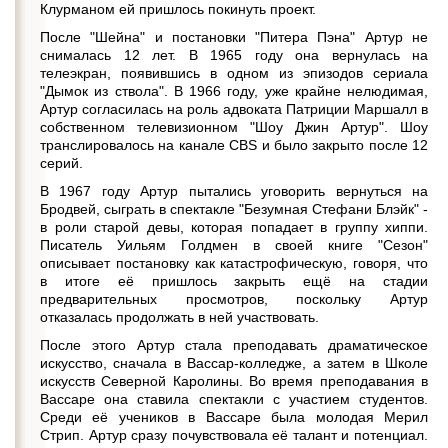
Клурманом ей пришлось покинуть проект.
После "Шейна" и постановки "Питера Пэна" Артур не
снималась 12 лет. В 1965 году она вернулась на
телеэкран, появившись в одном из эпизодов сериала
"Дымок из ствола". В 1966 году, уже крайне нелюдимая,
Артур согласилась на роль адвоката Патриции Маршалл в
собственном телевизионном "Шоу Джин Артур". Шоу
транслировалось на канале CBS и было закрыто после 12
серий.
В 1967 году Артур пытались уговорить вернуться на
Бродвей, сыграть в спектакле "Безумная Стефани Блэйк" -
в роли старой девы, которая попадает в группу хиппи.
Писатель Уильям Голдмен в своей книге "Сезон"
описывает постановку как катастрофическую, говоря, что
в итоге её пришлось закрыть ещё на стадии
предварительных просмотров, поскольку Артур
отказалась продолжать в ней участвовать.
После этого Артур стала преподавать драматическое
искусство, сначала в Вассар-колледже, а затем в Школе
искусств Северной Каролины. Во время преподавания в
Вассаре она ставила спектакли с участием студентов.
Среди её учеников в Вассаре была молодая Мерил
Стрип. Артур сразу почувствовала её талант и потенциал.