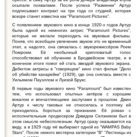
осыпали похвалами. После успеха "Разминки" Артур
подписывает контракт на три года со студией, которая
вскоре станет известна как "Paramount Pictures".
С появлением звукового кино в конце 1920-х годов Артур
была одной из немногих актрис "Paramount Pictures",
которые не желали переходить на звуковые фильмы.
Поняв, что всеобщее увлечение звуком это не временный
этап, а надолго, она связалась с звукорежиссёром Роем
Помроем. Её необычный хрипловатый голос
способствовал её обучению в Бродвейском театре, и в
конечном итоге помог ей стать звездой звукового экрана.
Дебютом актрисы в "говорящем" кино стал фильм "Дело
об убийстве канарейки" (1929), где она снялась вместе с
Уильямом Пауэллом и Луизой Брукс.
В первые годы звукового кино "Paramount" был известен
тем, что использовал опытных актёров с хорошим
вокалом и впечатляющими заслугами в прошлом. Джин
Артур к числу таковых не относилась и поэтому ей
приходилось бороться за признание. Её роман с
исполнительным продюсером Дэвидом Селзником был в
этом смысле небесполезным: Артур сразу оказывается на
виду, а в 1929 году её выбирают одной из "WAMPAS Baby
Stars". После немого вестерна категории "B" "Лестницы из