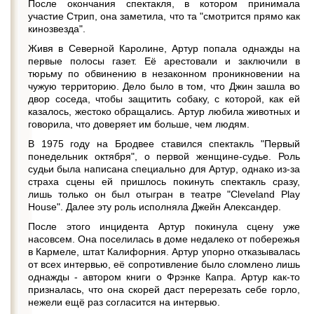
После окончания спектакля, в котором принимала
участие Стрип, она заметила, что та "смотрится прямо как
кинозвезда".
Живя в Северной Каролине, Артур попала однажды на
первые полосы газет. Её арестовали и заключили в
тюрьму по обвинению в незаконном проникновении на
чужую территорию. Дело было в том, что Джин зашла во
двор соседа, чтобы защитить собаку, с которой, как ей
казалось, жестоко обращались. Артур любила животных и
говорила, что доверяет им больше, чем людям.
В 1975 году на Бродвее ставился спектакль "Первый
понедельник октября", о первой женщине-судье. Роль
судьи была написана специально для Артур, однако из-за
страха сцены ей пришлось покинуть спектакль сразу,
лишь только он был отыгран в театре "Cleveland Play
House". Далее эту роль исполняла Джейн Александер.
После этого инцидента Артур покинула сцену уже
насовсем. Она поселилась в доме недалеко от побережья
в Кармеле, штат Калифорния. Артур упорно отказывалась
от всех интервью, её сопротивление было сломлено лишь
однажды - автором книги о Фрэнке Капра. Артур как-то
призналась, что она скорей даст перерезать себе горло,
нежели ещё раз согласится на интервью.