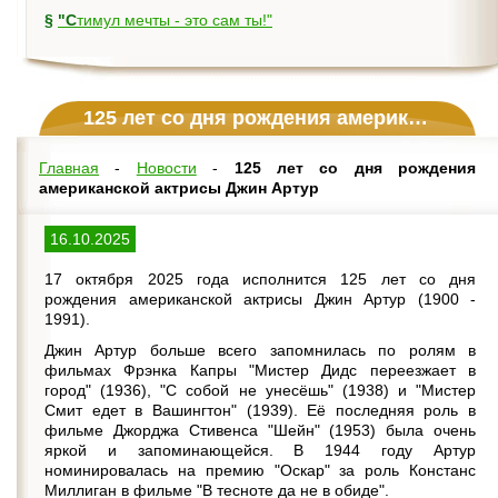
§
"Стимул мечты - это сам ты!"
125 лет со дня рождения американской актрисы Джин Артур
Главная
-
Новости
-
125 лет со дня рождения
американской актрисы Джин Артур
16.10.2025
17 октября 2025 года исполнится 125 лет со дня
рождения американской актрисы Джин Артур (1900 -
1991).
Джин Артур больше всего запомнилась по ролям в
фильмах Фрэнка Капры "Мистер Дидс переезжает в
город" (1936), "С собой не унесёшь" (1938) и "Мистер
Смит едет в Вашингтон" (1939). Её последняя роль в
фильме Джорджа Стивенса "Шейн" (1953) была очень
яркой и запоминающейся. В 1944 году Артур
номинировалась на премию "Оскар" за роль Констанс
Миллиган в фильме "В тесноте да не в обиде".