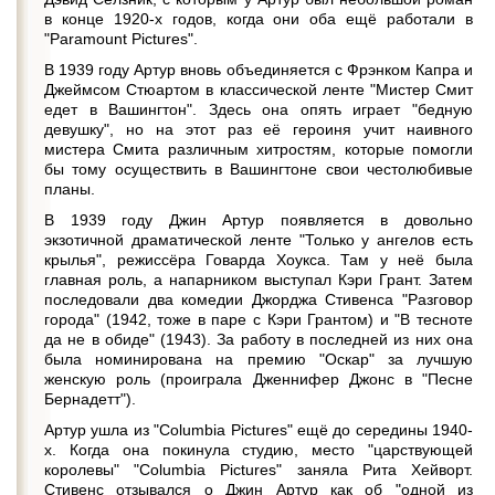
в конце 1920-х годов, когда они оба ещё работали в
"Paramount Pictures".
В 1939 году Артур вновь объединяется с Фрэнком Капра и
Джеймсом Стюартом в классической ленте "Мистер Смит
едет в Вашингтон". Здесь она опять играет "бедную
девушку", но на этот раз её героиня учит наивного
мистера Смита различным хитростям, которые помогли
бы тому осуществить в Вашингтоне свои честолюбивые
планы.
В 1939 году Джин Артур появляется в довольно
экзотичной драматической ленте "Только у ангелов есть
крылья", режиссёра Говарда Хоукса. Там у неё была
главная роль, а напарником выступал Кэри Грант. Затем
последовали два комедии Джорджа Стивенса "Разговор
города" (1942, тоже в паре с Кэри Грантом) и "В тесноте
да не в обиде" (1943). За работу в последней из них она
была номинирована на премию "Оскар" за лучшую
женскую роль (проиграла Дженнифер Джонс в "Песне
Бернадетт").
Артур ушла из "Columbia Pictures" ещё до середины 1940-
х. Когда она покинула студию, место "царствующей
королевы" "Columbia Pictures" заняла Рита Хейворт.
Стивенс отзывался о Джин Артур как об "одной из