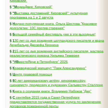
Кировский"
§
"МедиаДвиж: Кировский"
§
"Выставка достижений: Кировский": культурная
программа на 1 и 2 августа
§
Научно-популярная книга. Ольга Шестова "Красивое
долголетие: 10C против старения"
§
Большой семейный фестиваль уже в эти выходные!
§
130 лет со дня рождения шотландского писателя и врача
Арчибальда Джозефа Кронина
§
215 лет со дня рождения английского писателя, мастера
реалистического романа Уильяма Теккерея
§
"#ВместеЯрче в Петербурге" 2026
§
Краеведческий маршрут "Парк Александрино"
§
Центр правовой помощи
§
80 лет американскому актёру, кинорежиссёру,
сценаристу, продюсеру и художнику Сильвестру Сталлоне
§
Книга о создании книги. Владимир Набоков "Дар"
§
С сентября 2015 года в Санкт-Петербурге
предоставляется государственная услуга по заключению
договоров пожизненной ренты