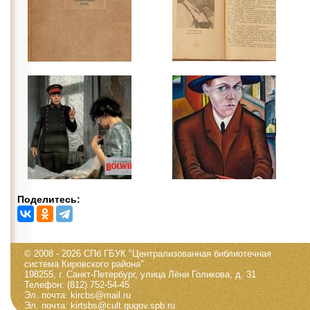
Поделитесь:
© 2008 - 2026 СПб ГБУК "Централизованная библиотечная
система Кировского района"
198255, г. Санкт-Петербург, улица Лёни Голикова, д. 31
Телефон: (812) 752-54-45
Эл. почта: kircbs@mail.ru
Эл. почта: kirtsbs@cult.gugov.spb.ru