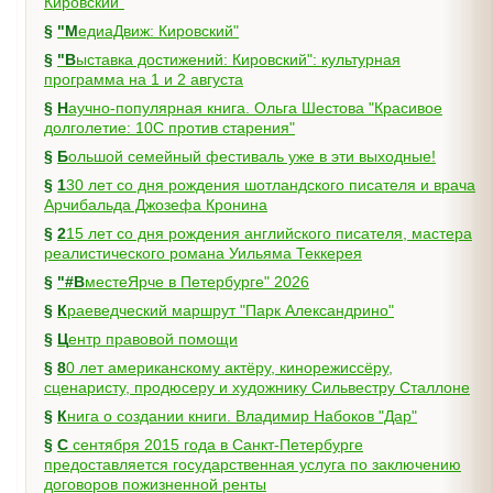
Кировский"
§
"МедиаДвиж: Кировский"
§
"Выставка достижений: Кировский": культурная
программа на 1 и 2 августа
§
Научно-популярная книга. Ольга Шестова "Красивое
долголетие: 10C против старения"
§
Большой семейный фестиваль уже в эти выходные!
§
130 лет со дня рождения шотландского писателя и врача
Арчибальда Джозефа Кронина
§
215 лет со дня рождения английского писателя, мастера
реалистического романа Уильяма Теккерея
§
"#ВместеЯрче в Петербурге" 2026
§
Краеведческий маршрут "Парк Александрино"
§
Центр правовой помощи
§
80 лет американскому актёру, кинорежиссёру,
сценаристу, продюсеру и художнику Сильвестру Сталлоне
§
Книга о создании книги. Владимир Набоков "Дар"
§
С сентября 2015 года в Санкт-Петербурге
предоставляется государственная услуга по заключению
договоров пожизненной ренты