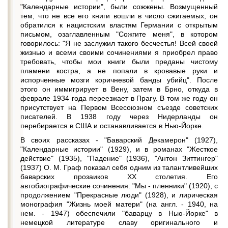
"Календарные истории", были сожжены. Возмущенный
тем, что не все его книги вошли в число сжигаемых, он
обратился к нацистским властям Германии с открытым
письмом, озаглавленным "Сожгите меня", в котором
говорилось: "Я не заслужил такого бесчестья! Всей своей
жизнью и всеми своими сочинениями я приобрел право
требовать, чтобы мои книги были преданы чистому
пламени костра, а не попали в кровавые руки и
испорченные мозги коричневой банды убийц". После
этого он иммигрирует в Вену, затем в Брно, откуда в
феврале 1934 года переезжает в Прагу. В том же году он
присутствует на Первом Всесоюзном съезде советских
писателей. В 1938 году через Нидерланды он
перебирается в США и останавливается в Нью-Йорке.
В своих рассказах - "Баварский Декамерон" (1927),
"Календарные истории" (1929), и в романах "Жесткое
действие" (1935), "Падение" (1936), "Антон Зиттингер"
(1937) О. М. Граф показал себя одним из талантливейших
баварских прозаиков XX столетия. Его
автобиографические сочинения: "Мы - пленники" (1920), с
продолжением "Прекрасные люди" (1928), и лирическая
монография "Жизнь моей матери" (на англ. - 1940, на
нем. - 1947) обеспечили "баварцу в Нью-Йорке" в
немецкой литературе славу оригинального и