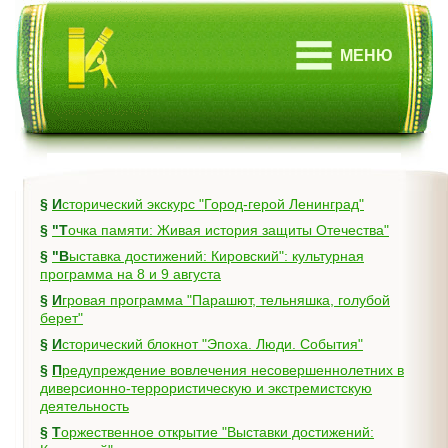
МЕНЮ
§
Исторический экскурс "Город-герой Ленинград"
§
"Точка памяти: Живая история защиты Отечества"
§
"Выставка достижений: Кировский": культурная
программа на 8 и 9 августа
§
Игровая программа "Парашют, тельняшка, голубой
берет"
§
Исторический блокнот "Эпоха. Люди. События"
§
Предупреждение вовлечения несовершеннолетних в
диверсионно-террористическую и экстремистскую
деятельность
§
Торжественное открытие "Выставки достижений: