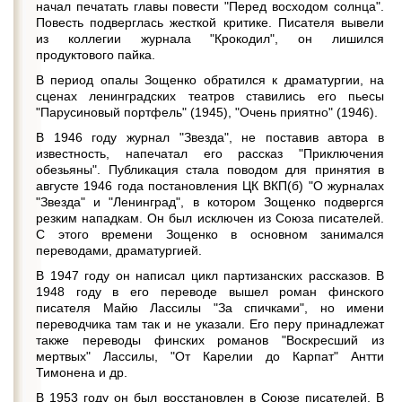
начал печатать главы повести "Перед восходом солнца".
Повесть подверглась жесткой критике. Писателя вывели
из коллегии журнала "Крокодил", он лишился
продуктового пайка.
В период опалы Зощенко обратился к драматургии, на
сценах ленинградских театров ставились его пьесы
"Парусиновый портфель" (1945), "Очень приятно" (1946).
В 1946 году журнал "Звезда", не поставив автора в
известность, напечатал его рассказ "Приключения
обезьяны". Публикация стала поводом для принятия в
августе 1946 года постановления ЦК ВКП(б) "О журналах
"Звезда" и "Ленинград", в котором Зощенко подвергся
резким нападкам. Он был исключен из Союза писателей.
С этого времени Зощенко в основном занимался
переводами, драматургией.
В 1947 году он написал цикл партизанских рассказов. В
1948 году в его переводе вышел роман финского
писателя Майю Лассилы "За спичками", но имени
переводчика там так и не указали. Его перу принадлежат
также переводы финских романов "Воскресший из
мертвых" Лассилы, "От Карелии до Карпат" Антти
Тимонена и др.
В 1953 году он был восстановлен в Союзе писателей. В