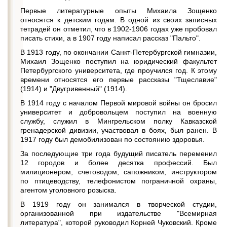
Первые литературные опыты Михаила Зощенко
относятся к детским годам. В одной из своих записных
тетрадей он отметил, что в 1902-1906 годах уже пробовал
писать стихи, а в 1907 году написал рассказ "Пальто".
В 1913 году, по окончании Санкт-Петербургской гимназии,
Михаил Зощенко поступил на юридический факультет
Петербургского университета, где проучился год. К этому
времени относятся его первые рассказы "Тщеславие"
(1914) и "Двугривенный" (1914).
В 1914 году с началом Первой мировой войны он бросил
университет и добровольцем поступил на военную
службу, служил в Мингрельском полку Кавказской
гренадерской дивизии, участвовал в боях, был ранен. В
1917 году был демобилизован по состоянию здоровья.
За последующие три года будущий писатель переменил
12 городов и более десятка профессий. Был
милиционером, счетоводом, сапожником, инструктором
по птицеводству, телефонистом пограничной охраны,
агентом уголовного розыска.
В 1919 году он занимался в творческой студии,
организованной при издательстве "Всемирная
литература", которой руководил Корней Чуковский. Кроме