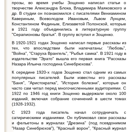
прозы, во время учебы Зощенко написал статьи о
творчестве Александра Блока, Владимира Маяковского и
др. В студии он познакомился с писателями Вениамином
Кавериным, Всеволодом Ивановым, Львом Лунцем,
Константином Фединым, Елизаветой Полонской, которые
в 1921 году объединились в литературную группу
"Серапионовы братья". В группу вступил и Зощенко.
В 1920-1921 годах Зощенко написал первые рассказы из
тех, что впоследствии были напечатаны: "Любовь",
"Война", "Старуха Врангель", "Рыбья самка". В 1921 году в
издательстве "Эрато" вышла его первая книга "Рассказы
Назара Ильича господина Синебрюхова".
К середине 1920-х годов Зощенко стал одним из самых
популярных писателей. Были известны его рассказы
"Баня", "Аристократка", "История болезни", которые он
часто сам читал перед многочисленными аудиториями. С
1922 по 1946 год книги Зощенко выдержали около 100
изданий, включая собрание сочинений в шести томах
(1928-1932).
С 1923 года писатель начал сотрудничать с
сатирическими изданиями. Он публиковал свои рассказы
и фельетоны в журналах "Дрезина" (под псевдонимом
"Назар Синебрюхов"), "Красный ворон", "Красный журнал