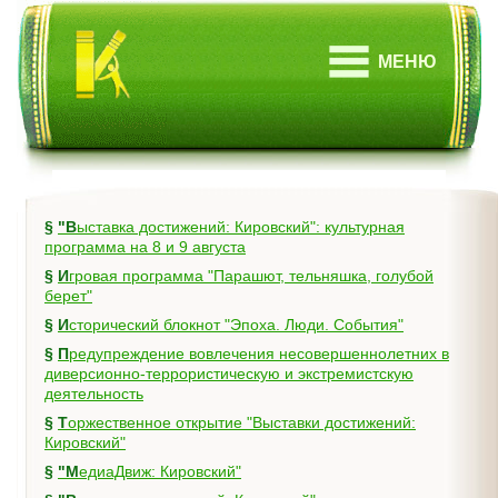
МЕНЮ
§
"Выставка достижений: Кировский": культурная
программа на 8 и 9 августа
§
Игровая программа "Парашют, тельняшка, голубой
берет"
§
Исторический блокнот "Эпоха. Люди. События"
§
Предупреждение вовлечения несовершеннолетних в
диверсионно-террористическую и экстремистскую
деятельность
§
Торжественное открытие "Выставки достижений:
Кировский"
§
"МедиаДвиж: Кировский"