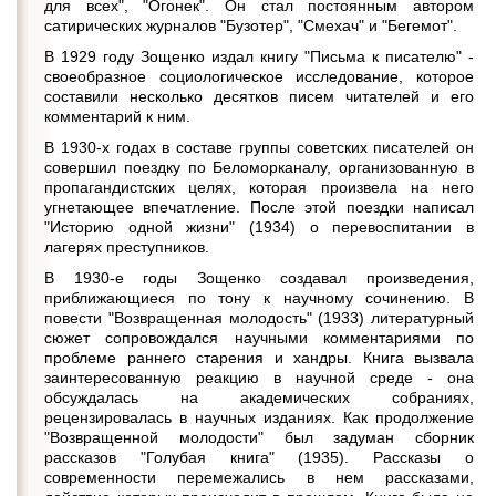
для всех", "Огонек". Он стал постоянным автором
сатирических журналов "Бузотер", "Смехач" и "Бегемот".
В 1929 году Зощенко издал книгу "Письма к писателю" -
своеобразное социологическое исследование, которое
составили несколько десятков писем читателей и его
комментарий к ним.
В 1930-х годах в составе группы советских писателей он
совершил поездку по Беломорканалу, организованную в
пропагандистских целях, которая произвела на него
угнетающее впечатление. После этой поездки написал
"Историю одной жизни" (1934) о перевоспитании в
лагерях преступников.
В 1930-е годы Зощенко создавал произведения,
приближающиеся по тону к научному сочинению. В
повести "Возвращенная молодость" (1933) литературный
сюжет сопровождался научными комментариями по
проблеме раннего старения и хандры. Книга вызвала
заинтересованную реакцию в научной среде - она
обсуждалась на академических собраниях,
рецензировалась в научных изданиях. Как продолжение
"Возвращенной молодости" был задуман сборник
рассказов "Голубая книга" (1935). Рассказы о
современности перемежались в нем рассказами,