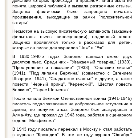
действие которых происходит в прошлом. Книга была не
понята широкой публикой и вызвала разгромные отзывы.
Зощенко фактически было запрещено печатать
произведения, выходящие за рамки "положительной
сатиры".
Несмотря на высокую писательскую активность (заказные
фельетоны, пьесы, киносценарии), подлинный талант
Зощенко проявлялся только в рассказах для детей,
которые он писал для журналов "Чиж" и "Еж".
В 1930-1940-х годах Зощенко написал около двух
десятков пьес. Среди них - "Уважаемый товарищ" (1930),
"Преступление и наказание" (1933), "Опавшие листья"
(1941), "Под липами Берлина" (совместно с Евгением
Шварцем, 1941), "Солдатское счастье" и другие, а также
повести "Черный принц", "Керенский", "Шестая повесть
Белкина", "Тарас Шевченко".
После начала Великой Отечественной войны (1941-1945)
писатель подал заявление на добровольное вступление в
армию, но получил отказ. Зощенко был эвакуирован в
Алма-Ату, где прожил до 1943 года, работая в сценарном
отделе "Мосфильма".
В 1943 году писатель переехал в Москву и стал работать
в журнале "Крокодил". В том же году журнал "Октябрь"