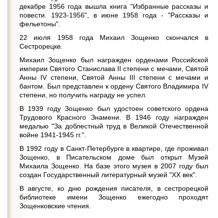
декабре 1956 года вышла книга "Избранные рассказы и
повести. 1923-1956", в июне 1958 года - "Рассказы и
фельетоны".
22 июля 1958 года Михаил Зощенко скончался в
Сестрорецке.
Михаил Зощенко был награжден орденами Российской
империи Святого Станислава II степени с мечами, Святой
Анны IV степени, Святой Анны III степени с мечами и
бантом. Был представлен к ордену Святого Владимира IV
степени, но получить награду не успел.
В 1939 году Зощенко был удостоен советского ордена
Трудового Красного Знамени. В 1946 году награжден
медалью "За доблестный труд в Великой Отечественной
войне 1941-1945 гг.".
В 1992 году в Санкт-Петербурге в квартире, где проживал
Зощенко, в Писательском доме был открыт Музей
Михаила Зощенко. На базе этого музея в 2007 году был
создан Государственный литературный музей "ХХ век".
В августе, ко дню рождения писателя, в сестрорецкой
библиотеке имени Зощенко ежегодно проходят
Зощенковские чтения.