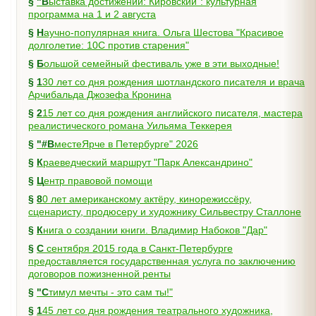
§
"Выставка достижений: Кировский": культурная
программа на 1 и 2 августа
§
Научно-популярная книга. Ольга Шестова "Красивое
долголетие: 10C против старения"
§
Большой семейный фестиваль уже в эти выходные!
§
130 лет со дня рождения шотландского писателя и врача
Арчибальда Джозефа Кронина
§
215 лет со дня рождения английского писателя, мастера
реалистического романа Уильяма Теккерея
§
"#ВместеЯрче в Петербурге" 2026
§
Краеведческий маршрут "Парк Александрино"
§
Центр правовой помощи
§
80 лет американскому актёру, кинорежиссёру,
сценаристу, продюсеру и художнику Сильвестру Сталлоне
§
Книга о создании книги. Владимир Набоков "Дар"
§
С сентября 2015 года в Санкт-Петербурге
предоставляется государственная услуга по заключению
договоров пожизненной ренты
§
"Стимул мечты - это сам ты!"
§
145 лет со дня рождения театрального художника,