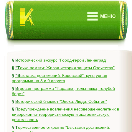
МЕНЮ
§
Исторический экскурс "Город-герой Ленинград"
§
"Точка памяти: Живая история защиты Отечества"
§
"Выставка достижений: Кировский": культурная
программа на 8 и 9 августа
§
Игровая программа "Парашют, тельняшка, голубой
берет"
§
Исторический блокнот "Эпоха. Люди. События"
§
Предупреждение вовлечения несовершеннолетних в
диверсионно-террористическую и экстремистскую
деятельность
§
Торжественное открытие "Выставки достижений: