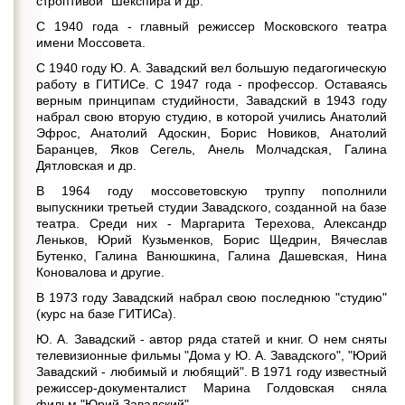
строптивой" Шекспира и др.
С 1940 года - главный режиссер Московского театра
имени Моссовета.
С 1940 году Ю. А. Завадский вел большую педагогическую
работу в ГИТИСе. С 1947 года - профессор. Оставаясь
верным принципам студийности, Завадский в 1943 году
набрал свою вторую студию, в которой учились Анатолий
Эфрос, Анатолий Адоскин, Борис Новиков, Анатолий
Баранцев, Яков Сегель, Анель Молчадская, Галина
Дятловская и др.
В 1964 году моссоветовскую труппу пополнили
выпускники третьей студии Завадского, созданной на базе
театра. Среди них - Маргарита Терехова, Александр
Леньков, Юрий Кузьменков, Борис Щедрин, Вячеслав
Бутенко, Галина Ванюшкина, Галина Дашевская, Нина
Коновалова и другие.
В 1973 году Завадский набрал свою последнюю "студию"
(курс на базе ГИТИСа).
Ю. А. Завадский - автор ряда статей и книг. О нем сняты
телевизионные фильмы "Дома у Ю. А. Завадского", "Юрий
Завадский - любимый и любящий". В 1971 году известный
режиссер-документалист Марина Голдовская сняла
фильм "Юрий Завадский".