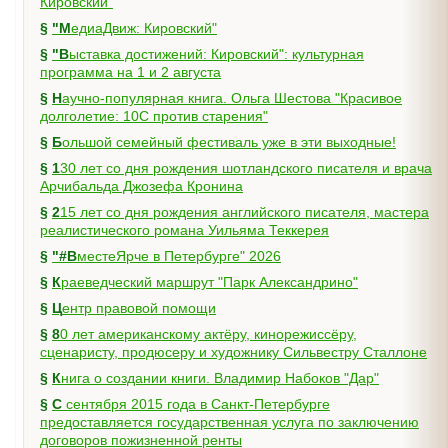
Кировский"
§
"МедиаДвиж: Кировский"
§
"Выставка достижений: Кировский": культурная
программа на 1 и 2 августа
§
Научно-популярная книга. Ольга Шестова "Красивое
долголетие: 10C против старения"
§
Большой семейный фестиваль уже в эти выходные!
§
130 лет со дня рождения шотландского писателя и врача
Арчибальда Джозефа Кронина
§
215 лет со дня рождения английского писателя, мастера
реалистического романа Уильяма Теккерея
§
"#ВместеЯрче в Петербурге" 2026
§
Краеведческий маршрут "Парк Александрино"
§
Центр правовой помощи
§
80 лет американскому актёру, кинорежиссёру,
сценаристу, продюсеру и художнику Сильвестру Сталлоне
§
Книга о создании книги. Владимир Набоков "Дар"
§
С сентября 2015 года в Санкт-Петербурге
предоставляется государственная услуга по заключению
договоров пожизненной ренты