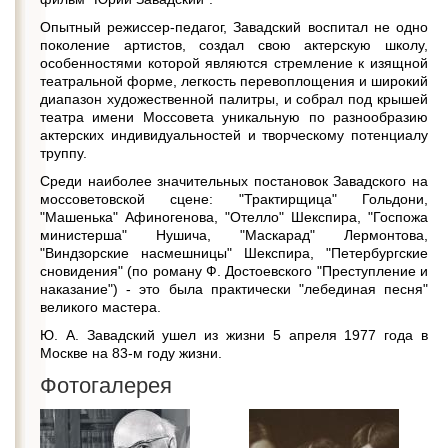
Опытный режиссер-педагог, Завадский воспитал не одно
поколение артистов, создал свою актерскую школу,
особенностями которой являются стремление к изящной
театральной форме, легкость перевоплощения и широкий
диапазон художественной палитры, и собрал под крышей
театра имени Моссовета уникальную по разнообразию
актерских индивидуальностей и творческому потенциалу
труппу.
Среди наиболее значительных постановок Завадского на
моссоветовской сцене: "Трактирщица" Гольдони,
"Машенька" Афиногенова, "Отелло" Шекспира, "Госпожа
министерша" Нушича, "Маскарад" Лермонтова,
"Виндзорские насмешницы" Шекспира, "Петербургские
сновидения" (по роману Ф. Достоевского "Преступление и
наказание") - это была практически "лебединая песня"
великого мастера.
Ю. А. Завадский ушел из жизни 5 апреля 1977 года в
Москве на 83-м году жизни.
Фотогалерея