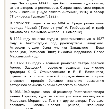
года 3-я студия МХАТ), где был сначала художником,
затем актером и режиссером. Сыграл здесь свои первые
роли - Антоний ("Чудо святого Антония", 1916) и Калаф
("Принцесса Турандот", 1922).
В 1924-1931 годах - актер МХАТа. Среди ролей этого
периода Чацкий ("Горе от ума" А. Грибоедова) и граф
Альмавива ("Женитьба Фигаро" П. Бомарше).
В 1924 году основал студию, реорганизованную в 1927
году в Театр-студию под руководством Завадского.
Актерами студии были ученики Завадского - Вера
Марецкая, Ростислав Плятт, Николай Мордвинов, Павел
Массальский и др.
В 1932-1935 годах - главный режиссер театра Красной
Армии. Завадский, творчески развивая сценические
традиции К. С. Станиславского и Е. Б. Вахтангова,
стремится к стилистической определённости формы
спектакля, придаёт большое значение раскрытию
авторского замысла силами актёрского ансамбля.
В 1936-1940 годах - главный режиссер Ростовского театра
имени Горького, куда за своим учителем последовали
Марецкая, Мордвинов, Плятт и другие актеры. Поставил
спектакли "Любовь Яровая" Тренева, "Укрощение