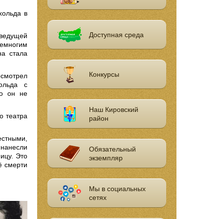
хольда в
Доступная среда
 ведущей
немногим
на стала
Конкурсы
осмотрел
ольда с
то он не
Наш Кировский
о театра
район
естными,
 нанесли
Обязательный
ицу. Это
экземпляр
ё смерти
Мы в социальных
сетях