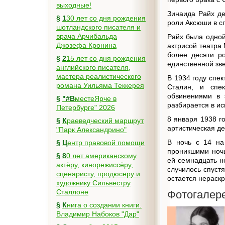
выходные!
Зинаида Райх де
§
130 лет со дня рождения
роли Аксюши в сп
шотландского писателя и
врача Арчибальда
Райх была одной
Джозефа Кронина
актрисой театра
более десяти ро
§
215 лет со дня рождения
единственной зве
английского писателя,
мастера реалистического
В 1934 году спек
романа Уильяма Теккерея
Сталин, и спе
обвинениями в 
§
"#ВместеЯрче в
разбирается в ис
Петербурге" 2026
8 января 1938 г
§
Краеведческий маршрут
артистическая д
"Парк Александрино"
В ночь с 14 на
§
Центр правовой помощи
проникшими ночь
§
80 лет американскому
ей семнадцать н
актёру, кинорежиссёру,
случилось спуст
сценаристу, продюсеру и
остается нераск
художнику Сильвестру
Сталлоне
Фотогалер
§
Книга о создании книги.
Владимир Набоков "Дар"