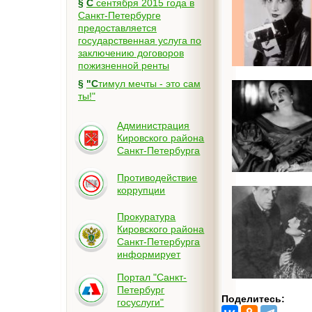
§
С сентября 2015 года в
Санкт-Петербурге
предоставляется
государственная услуга по
заключению договоров
пожизненной ренты
§
"Стимул мечты - это сам
ты!"
Администрация
Кировского района
Санкт-Петербурга
Противодействие
коррупции
Прокуратура
Кировского района
Санкт-Петербурга
информирует
Портал "Санкт-
Петербург
Поделитесь:
госуслуги"