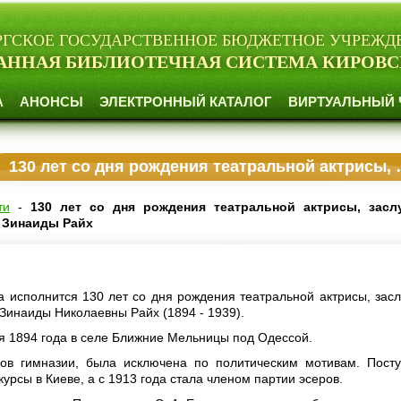
РГСКОЕ ГОСУДАРСТВЕННОЕ БЮДЖЕТНОЕ УЧРЕЖД
АННАЯ БИБЛИОТЕЧНАЯ СИСТЕМА КИРОВС
А
АНОНСЫ
ЭЛЕКТРОННЫЙ КАТАЛОГ
ВИРТУАЛЬНЫЙ 
130 лет со дня рождения театральной актрисы, заслуженной артистки РСФСР Зинаиды Райх
ти
-
130 лет со дня рождения театральной актрисы, засл
 Зинаиды Райх
а исполнится 130 лет со дня рождения театральной актрисы, зас
Зинаиды Николаевны Райх (1894 - 1939).
я 1894 года в селе Ближние Мельницы под Одессой.
сов гимназии, была исключена по политическим мотивам. Пост
урсы в Киеве, а с 1913 года стала членом партии эсеров.