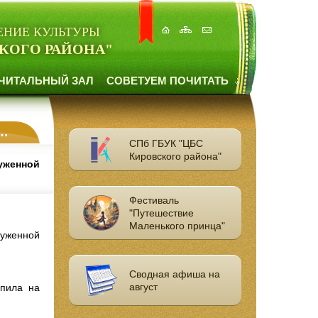
ЕНИЕ КУЛЬТУРЫ
КОГО РАЙОНА"
ЧИТАЛЬНЫЙ ЗАЛ
СОВЕТУЕМ ПОЧИТАТЬ
СПб ГБУК "ЦБС
Кировского района"
уженной
Фестиваль
"Путешествие
Маленького принца"
луженной
Сводная афиша на
август
упила на