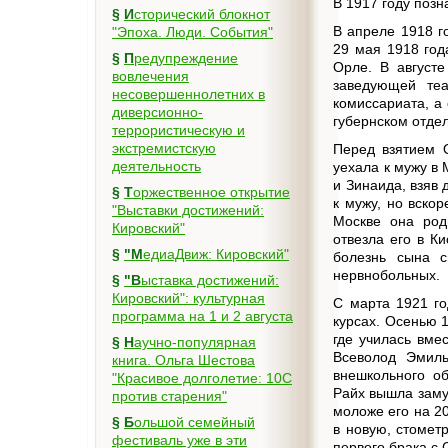
В 1917 году позн
§
Исторический блокнот
В апреле 1918 г
"Эпоха. Люди. События"
29 мая 1918 год
§
Предупреждение
Орле. В августе
вовлечения
заведующей теа
несовершеннолетних в
комиссариата, а
диверсионно-
губернском отде
террористическую и
экстремистскую
Перед взятием 
деятельность
уехала к мужу в 
и Зинаида, взяв 
§
Торжественное открытие
к мужу, но вско
"Выставки достижений:
Москве она род
Кировский"
отвезла его в К
§
"МедиаДвиж: Кировский"
болезнь сына с
нервнобольных.
§
"Выставка достижений:
Кировский": культурная
С марта 1921 го
программа на 1 и 2 августа
курсах. Осенью 
где училась вме
§
Научно-популярная
Всеволод Эмиль
книга. Ольга Шестова
внешкольного об
"Красивое долголетие: 10C
Райх вышла заму
против старения"
моложе его на 2
§
Большой семейный
в новую, стомет
фестиваль уже в эти
первого брака с