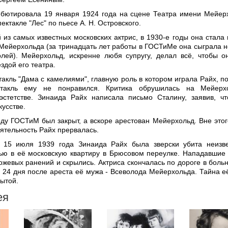
бютировала 19 января 1924 года на сцене Театра имени Мейер
ектакле "Лес" по пьесе А. Н. Островского.
 из самых известных московских актрис, в 1930-е годы она стала
 Мейерхольда (за тринадцать лет работы в ГОСТиМе она сыграла 
лей). Мейерхольд, искренне любя супругу, делал всё, чтобы о
здой его театра.
такль "Дама с камелиями", главную роль в котором играла Райх, п
ктакль ему не понравился. Критика обрушилась на Мейерх
эстетстве. Зинаида Райх написала письмо Сталину, заявив, ч
кусстве.
оду ГОСТиМ был закрыт, а вскоре арестован Мейерхольд. Вне этог
еятельность Райх прервалась.
 15 июля 1939 года Зинаида Райх была зверски убита неизв
ю в её московскую квартиру в Брюсовом переулке. Нападавшие
ожевых ранений и скрылись. Актриса скончалась по дороге в больн
я 24 дня после ареста её мужа - Всеволода Мейерхольда. Тайна е
рытой.
ея