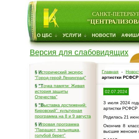
САНКТ-ПЕТЕРБУ
"ЦЕНТРАЛИЗОВ
О ЦБС
УСЛУГИ
НОВОСТИ
АФИШ
Версия для слабовидящих
Главная
-
Новос
§
Исторический экскурс
артистки РСФСР
"Город-герой Ленинград"
§
"Точка памяти: Живая
история защиты
02.07.2024
Отечества"
3 июля 2024 год
§
"Выставка достижений:
артистки РСФСР 
Кировский": культурная
программа на 8 и 9 августа
Родилась 21 июн
§
Игровая программа
Окончив 8 клас
"Парашют, тельняшка,
высшие женские к
голубой берет"