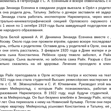
акомилась в Петрограде с С. А. Есениным и вскоре обвенчалась с 
ода Зинаида Есенина в ожидании родов выехала в Орёл к родите
а она родила дочь, Татьяну. Заботы о дочери заставили её задер
 Зинаида стала работать инспектором Наркомпроса, через мес
трально-кинематографической секцией Орловского окружного 
 с 1 июня по 1 октября 1919 года была заведующей подотделом ис
ле народного образования.
Орла Белой армией А. И. Деникина Зинаида Есенина вместе с
Москву. Около года они прожили втроём, однако вскоре последовал
дочь, отбыла к родителям. Оставив дочь у родителей в Орле, она в
ре они опять расстались. 3 февраля 1920 года в Доме матери и р
ила сына Константина. Ребёнок сразу тяжело заболел, и Рай
исловодск. Сына вылечили, но заболела сама Райх. Разрыв с Ес
ильно сказались на её здоровье. Лечение проходило в клин
да Райх преподавала в Орле историю театра и костюма на теа
1921 года она стала студенткой Высших режиссёрских мастерских в
сте с С. М. Эйзенштейном и С. И. Юткевичем. Руководил этой ма
евич Мейерхольд, с которым Райх познакомилась, работая в
разования Наркомпроса. В 1922 году, ещё будучи студенткой,
ж за Мейерхольда. Он был безумно влюблён в Зинаиду Райх, кото
0 лет. Она переехала к нему на Новинский бульвар. Потом они пер
ровую квартиру. Мейерхольд усыновил Константина и Татьяну, её 
 Сергеем Есениным.