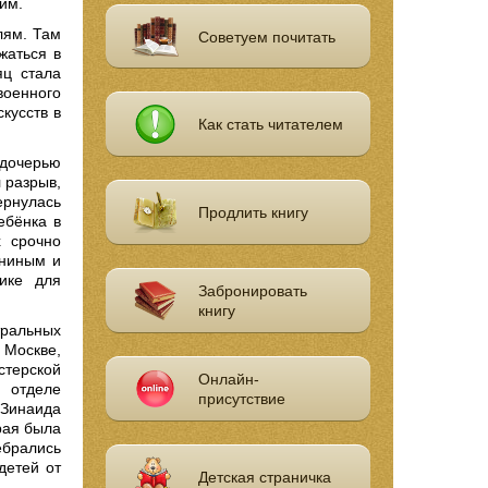
ним.
лям. Там
Советуем почитать
жаться в
яц стала
военного
кусств в
Как стать читателем
 дочерью
 разрыв,
ернулась
Продлить книгу
ебёнка в
х срочно
ениным и
ике для
Забронировать
книгу
тральных
 Москве,
стерской
Онлайн-
 отделе
присутствие
 Зинаида
рая была
ебрались
детей от
Детская страничка