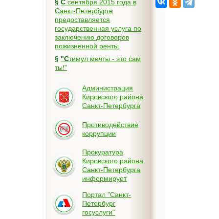
§
С сентября 2015 года в
Санкт-Петербурге
предоставляется
государственная услуга по
заключению договоров
пожизненной ренты
§
"Стимул мечты - это сам
ты!"
Администрация
Кировского района
Санкт-Петербурга
Противодействие
коррупции
Прокуратура
Кировского района
Санкт-Петербурга
информирует
Портал "Санкт-
Петербург
госуслуги"