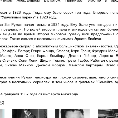
ритиком Александром Вулкотом. Принимал участие в брод
вал в 1928 году. Тогда ему было сорок три года. Впервые поя
"Удачливый парень" в 1928 году.
ся Зиг Руман начал только в 1934 году. Ему было уже пятьдесят и
 предлагали. Но ролей второго плана и эпизодов он сыграл более 
го акцента во время Второй мировой Руману шли предложения 
ерах. Также снялся в нескольких фильмах Эрнста Любича.
инокарьере сыграл с абсолютным большинством знаменитостей. С
, Хемфри Богарт, Генри Фонда, Стюарт, Кэри Грант, Фредрик Марч
 Маркс, Анна Стэн, Кэрол Ломбард, Джанет Гейнор, Лоретта Я
а Стэнвик, Соня Хени, Ширли Темпл, Грета Гарбо. Работал с реж
м, Энтони Манном, Джоном Фордом, Майклом Кёртицем. Всего 
есятилетия Руман, несмотря на плохое самочувствие, много сни
грал в нескольких сериалах, в том числе в фильмах "Семейка А
14 февраля 1967 года от инфаркта миокарда.
ея