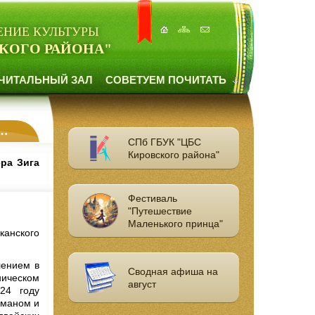
ЕНИЕ КУЛЬТУРЫ
КОГО РАЙОНА"
ЧИТАЛЬНЫЙ ЗАЛ
СОВЕТУЕМ ПОЧИТАТЬ
СПб ГБУК "ЦБС
Кировского района"
ёра Зига
Фестиваль
"Путешествие
Маленького принца"
канского
лением в
Сводная афиша на
ическом
август
24 году
фманом и