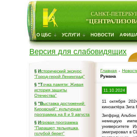
САНКТ-ПЕТЕРБУ
"ЦЕНТРАЛИЗОВ
О ЦБС
УСЛУГИ
НОВОСТИ
АФИШ
Версия для слабовидящих
Главная
-
Новост
§
Исторический экскурс
Румана
"Город-герой Ленинград"
§
"Точка памяти: Живая
история защиты
11.10.2024
Отечества"
11 октября 202
§
"Выставка достижений:
киноактёра Зига 
Кировский": культурная
программа на 8 и 9 августа
Зигфрид Альбон 
немецкую импе
§
Игровая программа
университете 
"Парашют, тельняшка,
эмигрировал в С
голубой берет"