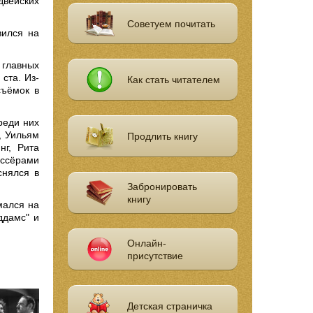
вейских
Советуем почитать
вился на
 главных
ста. Из-
Как стать читателем
съёмок в
реди них
, Уильям
Продлить книгу
нг, Рита
иссёрами
снялся в
Забронировать
книгу
мался на
ддамс" и
Онлайн-
присутствие
Детская страничка