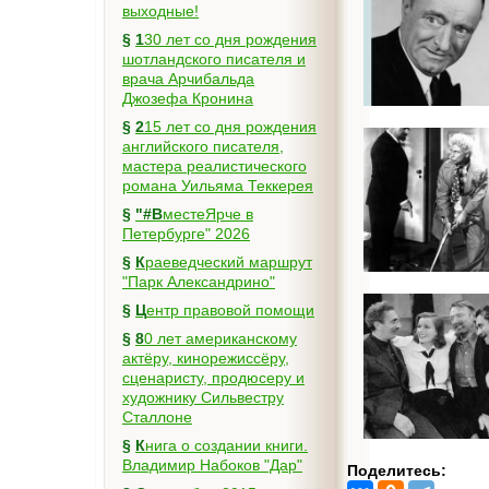
выходные!
§
130 лет со дня рождения
шотландского писателя и
врача Арчибальда
Джозефа Кронина
§
215 лет со дня рождения
английского писателя,
мастера реалистического
романа Уильяма Теккерея
§
"#ВместеЯрче в
Петербурге" 2026
§
Краеведческий маршрут
"Парк Александрино"
§
Центр правовой помощи
§
80 лет американскому
актёру, кинорежиссёру,
сценаристу, продюсеру и
художнику Сильвестру
Сталлоне
§
Книга о создании книги.
Владимир Набоков "Дар"
Поделитесь: