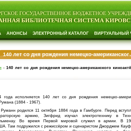
РГСКОЕ ГОСУДАРСТВЕННОЕ БЮДЖЕТНОЕ УЧРЕЖД
АННАЯ БИБЛИОТЕЧНАЯ СИСТЕМА КИРОВС
А
АНОНСЫ
ЭЛЕКТРОННЫЙ КАТАЛОГ
ВИРТУАЛЬНЫЙ 
140 лет со дня рождения немецко-американского киноактёра Зига Румана
и
-
140 лет со дня рождения немецко-американского киноакт
4 года исполняется 140 лет со дня рождения немецко-амери
Румана (1884 - 1967).
Руманн родился 11 октября 1884 года в Гамбурге. Перед вступ
раторскую армию, Зигфрид изучал электротехнику в Техн
Ильменау. Во время Первой мировой служил в армии. В 19
ША. Там подружился с режиссёром и сценаристом Джорджем Кау