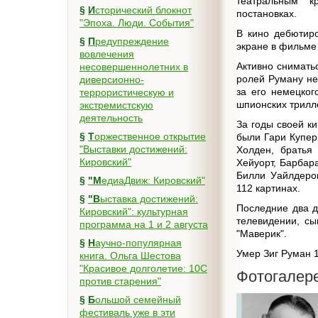
театральным к
§
Исторический блокнот
постановках.
"Эпоха. Люди. События"
В кино дебютиро
§
Предупреждение
экране в фильме 
вовлечения
Активно снимать
несовершеннолетних в
ролей Руману не
диверсионно-
за его немецко
террористическую и
шпионских трилл
экстремистскую
деятельность
За годы своей к
§
Торжественное открытие
были Гари Купер
"Выставки достижений:
Холден, братья
Кировский"
Хейуорт, Барбар
Билли Уайлдеро
§
"МедиаДвиж: Кировский"
112 картинах.
§
"Выставка достижений:
Последние два д
Кировский": культурная
телевидении, сы
программа на 1 и 2 августа
"Маверик".
§
Научно-популярная
Умер Зиг Руман 
книга. Ольга Шестова
"Красивое долголетие: 10C
Фотогалер
против старения"
§
Большой семейный
фестиваль уже в эти