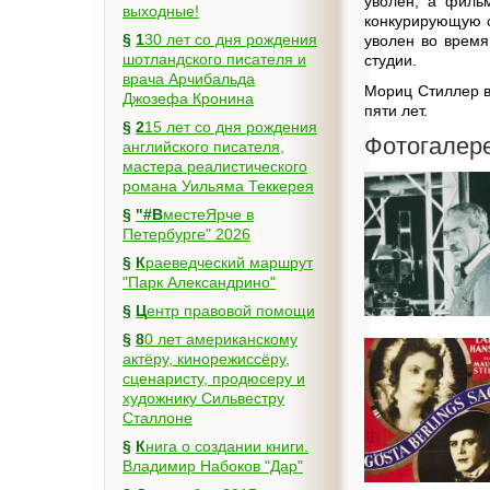
уволен, а филь
выходные!
конкурирующую с
§
130 лет со дня рождения
уволен во время
шотландского писателя и
студии.
врача Арчибальда
Мориц Стиллер в
Джозефа Кронина
пяти лет.
§
215 лет со дня рождения
Фотогалер
английского писателя,
мастера реалистического
романа Уильяма Теккерея
§
"#ВместеЯрче в
Петербурге" 2026
§
Краеведческий маршрут
"Парк Александрино"
§
Центр правовой помощи
§
80 лет американскому
актёру, кинорежиссёру,
сценаристу, продюсеру и
художнику Сильвестру
Сталлоне
§
Книга о создании книги.
Владимир Набоков "Дар"