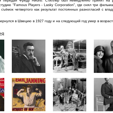
м передан Фреду Нибло. Стиллер был немедленно принят на 
тудию "Famous Players - Lasky Corporation", где снял три фильма
 съёмок четвертого как результат постоянных разногласий с вла
ернулся в Швецию в 1927 году и на следующий год умер в возраст
ея