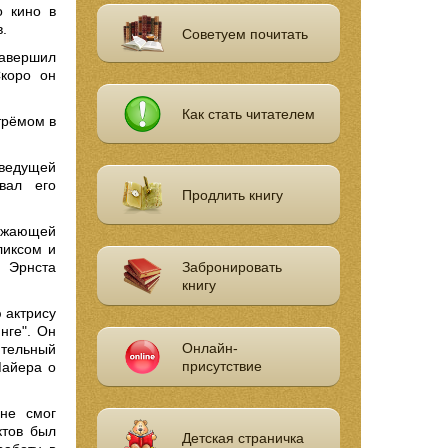
о кино в
.
Советуем почитать
завершил
Скоро он
Как стать читателем
трёмом в
 ведущей
вал его
Продлить книгу
ражающей
ликсом и
ь Эрнста
Забронировать
книгу
 актрису
нге". Он
Онлайн-
ительный
присутствие
Майера о
не смог
ктов был
Детская страничка