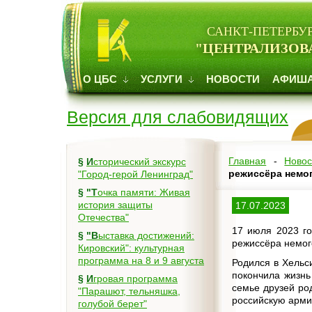
САНКТ-ПЕТЕРБУ
"ЦЕНТРАЛИЗОВ
О ЦБС
УСЛУГИ
НОВОСТИ
АФИШ
Версия для слабовидящих
Главная
-
Новос
§
Исторический экскурс
режиссёра немо
"Город-герой Ленинград"
§
"Точка памяти: Живая
история защиты
17.07.2023
Отечества"
17 июля 2023 го
§
"Выставка достижений:
режиссёра немог
Кировский": культурная
программа на 8 и 9 августа
Родился в Хельс
покончила жизнь
§
Игровая программа
семье друзей род
"Парашют, тельняшка,
российскую арми
голубой берет"