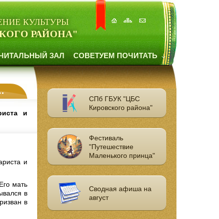
ЕНИЕ КУЛЬТУРЫ
КОГО РАЙОНА"
ЧИТАЛЬНЫЙ ЗАЛ
СОВЕТУЕМ ПОЧИТАТЬ
СПб ГБУК "ЦБС
Кировского района"
риста и
Фестиваль
"Путешествие
Маленького принца"
ариста и
Его мать
Сводная афиша на
ывался в
август
ризван в