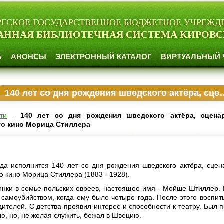
РГСКОЕ ГОСУДАРСТВЕННОЕ БЮДЖЕТНОЕ УЧРЕЖД
АННАЯ БИБЛИОТЕЧНАЯ СИСТЕМА КИРОВС
А
АНОНСЫ
ЭЛЕКТРОННЫЙ КАТАЛОГ
ВИРТУАЛЬНЫЙ 
140 лет со дня рождения шведского актёра, сценариста и режиссёра немого кино Морица Стиллера
ти
-
140 лет со дня рождения шведского актёра, сцена
го кино Морица Стиллера
да исполнится 140 лет со дня рождения шведского актёра, сцен
о кино Морица Стиллера (1883 - 1928).
инки в семье польских евреев, настоящее имя - Мойше Штиллер. 
 самоубийством, когда ему было четыре года. После этого воспит
ителей. С детства проявил интерес и способности к театру. Был п
ю, но, не желая служить, бежал в Швецию.