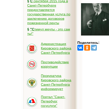
§
С сентября 2015 года в
Санкт-Петербурге
предоставляется
государственная услуга по
заключению договоров
пожизненной ренты
§
"Стимул мечты - это сам
ты!"
Поделитесь:
Администрация
Кировского района
Санкт-Петербурга
Противодействие
коррупции
Прокуратура
Кировского района
Санкт-Петербурга
информирует
Портал "Санкт-
Петербург
госуслуги"