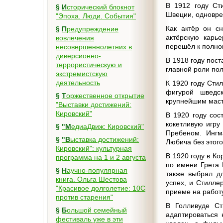
В 1912 году Ст
§
Исторический блокнот
Швеции, одновре
"Эпоха. Люди. События"
Как актёр он с
§
Предупреждение
актёрскую карь
вовлечения
перешёл к полн
несовершеннолетних в
диверсионно-
В 1918 году пос
террористическую и
главной роли пол
экстремистскую
деятельность
К 1920 году Сти
фигурой шведс
§
Торжественное открытие
крупнейшим маст
"Выставки достижений:
Кировский"
В 1920 году сос
кокетливую игр
§
"МедиаДвиж: Кировский"
Пребеном. Ингм
§
"Выставка достижений:
Любича без этог
Кировский": культурная
В 1920 году в К
программа на 1 и 2 августа
по имени Грета 
§
Научно-популярная
также выбрал д
книга. Ольга Шестова
успех, и Стилле
"Красивое долголетие: 10C
приеме на работ
против старения"
В Голливуде Ст
§
Большой семейный
адаптироваться 
фестиваль уже в эти