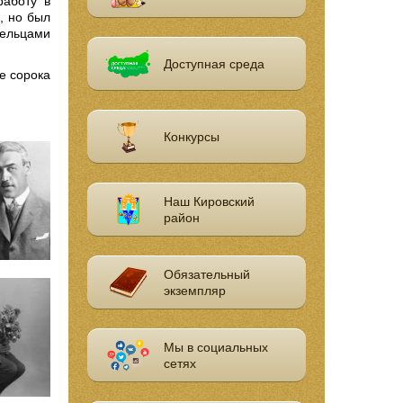
работу в
, но был
дельцами
Доступная среда
е сорока
Конкурсы
Наш Кировский
район
Обязательный
экземпляр
Мы в социальных
сетях