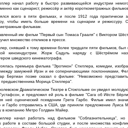
иллер начал работу в быстро развивающейся индустрии немог
менно как сценарист, режиссёр и актёр короткометражных фильмов
нялся всего в пяти фильмах, и после 1912 года практически 
еру, чтобы иметь больше времени на сценарии и режиссуру. 
ометражным фильмам.
тавленный им фильм "Первый сын Томаса Грааля" с Виктором Шёс
учил множество откликов в прессе.
ллер, снявший к тому времени более тридцати пяти фильмов, был
кой киноиндустрии. Жорж Садуль наряду с Шёстрёмом наз
ером шведского кинематографа.
тоялась премьера фильма "Эротикон" Стиллера, комедии, изоб
у между замужней Ирэн и ее соперничающими поклонниками, Фе
ар Бергман позже сказал о фильме: "Невозможно представит
о предшественника Морица Стиллера".
оролевском Драматическом Театре в Стокгольме он увидел молодую
Густафсон, и предложил ей роль в фильме "Сага об Иёсте Бёрли
ля неё сценический псевдоним Грета Гарбо. Фильм имел знач
р и Гарбо отправились в США, где приняли предложение Луиса 
у в компанию Метро Голдвин Майер.
иллер начал работать над фильмом "Соблазнительница", но 
к работе в составе большой студии, и после множества конфли