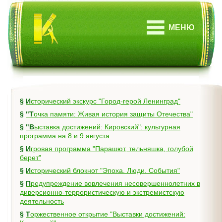
МЕНЮ
§
Исторический экскурс "Город-герой Ленинград"
§
"Точка памяти: Живая история защиты Отечества"
§
"Выставка достижений: Кировский": культурная
программа на 8 и 9 августа
§
Игровая программа "Парашют, тельняшка, голубой
берет"
§
Исторический блокнот "Эпоха. Люди. События"
§
Предупреждение вовлечения несовершеннолетних в
диверсионно-террористическую и экстремистскую
деятельность
§
Торжественное открытие "Выставки достижений: