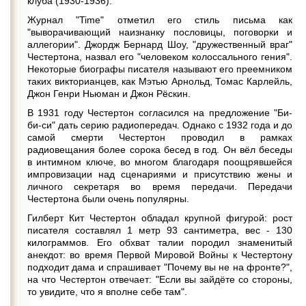
клуба (1930-1936).
Журнал "Time" отметил его стиль письма как
"выворачивающий наизнанку пословицы, поговорки и
аллегории". Джордж Бернард Шоу, "дружественный враг"
Честертона, назвал его "человеком колоссального гения".
Некоторые биографы писателя называют его преемником
таких викторианцев, как Мэтью Арнольд, Томас Карлейль,
Джон Генри Ньюман и Джон Рёскин.
В 1931 году Честертон согласился на предложение "Би-
би-си" дать серию радиопередач. Однако с 1932 года и до
самой смерти Честертон проводил в рамках
радиовещания более сорока бесед в год. Он вёл беседы
в интимном ключе, во многом благодаря поощрявшейся
импровизации над сценариями и присутствию жены и
личного секретаря во время передачи. Передачи
Честертона были очень популярны.
Гилберт Кит Честертон обладал крупной фигурой: рост
писателя составлял 1 метр 93 сантиметра, вес - 130
килограммов. Его обхват талии породил знаменитый
анекдот: во время Первой Мировой Войны к Честертону
подходит дама и спрашивает "Почему вы не на фронте?",
на что Честертон отвечает: "Если вы зайдёте со стороны,
то увидите, что я вполне себе там".