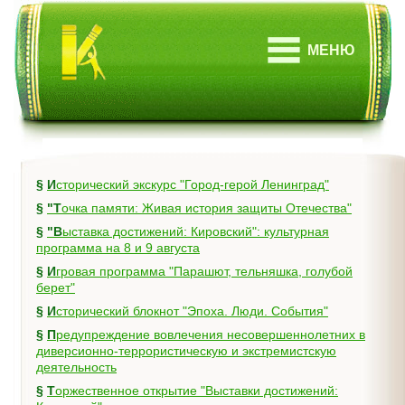
МЕНЮ
§
Исторический экскурс "Город-герой Ленинград"
§
"Точка памяти: Живая история защиты Отечества"
§
"Выставка достижений: Кировский": культурная
программа на 8 и 9 августа
§
Игровая программа "Парашют, тельняшка, голубой
берет"
§
Исторический блокнот "Эпоха. Люди. События"
§
Предупреждение вовлечения несовершеннолетних в
диверсионно-террористическую и экстремистскую
деятельность
§
Торжественное открытие "Выставки достижений: