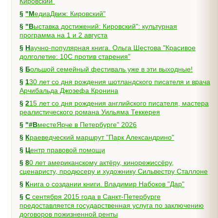
Кировский"
§
"МедиаДвиж: Кировский"
§
"Выставка достижений: Кировский": культурная
программа на 1 и 2 августа
§
Научно-популярная книга. Ольга Шестова "Красивое
долголетие: 10C против старения"
§
Большой семейный фестиваль уже в эти выходные!
§
130 лет со дня рождения шотландского писателя и врача
Арчибальда Джозефа Кронина
§
215 лет со дня рождения английского писателя, мастера
реалистического романа Уильяма Теккерея
§
"#ВместеЯрче в Петербурге" 2026
§
Краеведческий маршрут "Парк Александрино"
§
Центр правовой помощи
§
80 лет американскому актёру, кинорежиссёру,
сценаристу, продюсеру и художнику Сильвестру Сталлоне
§
Книга о создании книги. Владимир Набоков "Дар"
§
С сентября 2015 года в Санкт-Петербурге
предоставляется государственная услуга по заключению
договоров пожизненной ренты