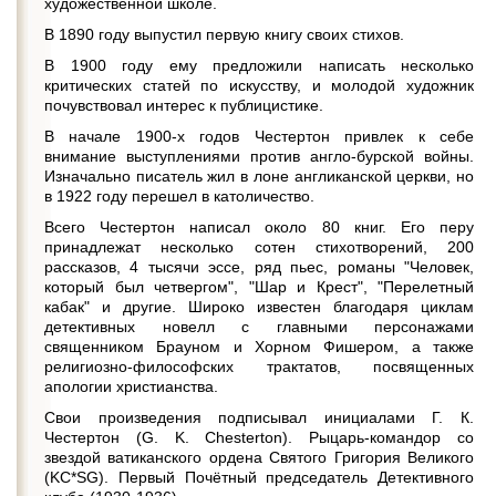
художественной школе.
В 1890 году выпустил первую книгу своих стихов.
В 1900 году ему предложили написать несколько
критических статей по искусству, и молодой художник
почувствовал интерес к публицистике.
В начале 1900-х годов Честертон привлек к себе
внимание выступлениями против англо-бурской войны.
Изначально писатель жил в лоне англиканской церкви, но
в 1922 году перешел в католичество.
Всего Честертон написал около 80 книг. Его перу
принадлежат несколько сотен стихотворений, 200
рассказов, 4 тысячи эссе, ряд пьес, романы "Человек,
который был четвергом", "Шар и Крест", "Перелетный
кабак" и другие. Широко известен благодаря циклам
детективных новелл с главными персонажами
священником Брауном и Хорном Фишером, а также
религиозно-философских трактатов, посвященных
апологии христианства.
Свои произведения подписывал инициалами Г. К.
Честертон (G. K. Chesterton). Рыцарь-командор со
звездой ватиканского ордена Святого Григория Великого
(KC*SG). Первый Почётный председатель Детективного