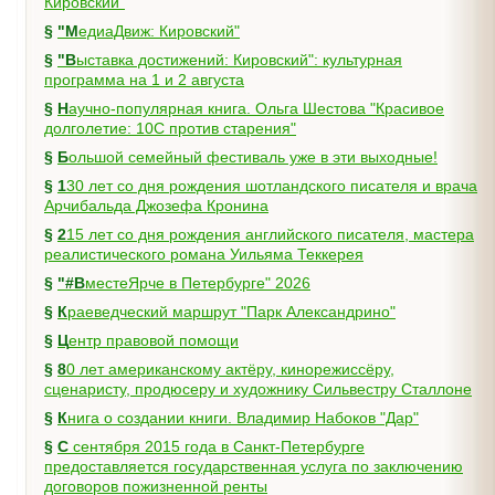
Кировский"
§
"МедиаДвиж: Кировский"
§
"Выставка достижений: Кировский": культурная
программа на 1 и 2 августа
§
Научно-популярная книга. Ольга Шестова "Красивое
долголетие: 10C против старения"
§
Большой семейный фестиваль уже в эти выходные!
§
130 лет со дня рождения шотландского писателя и врача
Арчибальда Джозефа Кронина
§
215 лет со дня рождения английского писателя, мастера
реалистического романа Уильяма Теккерея
§
"#ВместеЯрче в Петербурге" 2026
§
Краеведческий маршрут "Парк Александрино"
§
Центр правовой помощи
§
80 лет американскому актёру, кинорежиссёру,
сценаристу, продюсеру и художнику Сильвестру Сталлоне
§
Книга о создании книги. Владимир Набоков "Дар"
§
С сентября 2015 года в Санкт-Петербурге
предоставляется государственная услуга по заключению
договоров пожизненной ренты