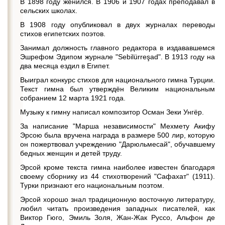
В 1898 году женился. В 1906 и 1907 годах преподавал в
сельских школах.
В 1908 году опубликовал в двух журналах переводы
стихов египетских поэтов.
Занимал должность главного редактора в издававшемся
Эшрефом Эдипом журнале "Sebilürreşad". В 1913 году на
два месяца ездил в Египет.
Выиграл конкурс стихов для национального гимна Турции.
Текст гимна был утверждён Великим национальным
собранием 12 марта 1921 года.
Музыку к гимну написал композитор Осман Зеки Унгёр.
За написание "Марша независимости" Мехмету Акифу
Эрсою была вручена награда в размере 500 лир, которую
он пожертвовал учреждению "Дарюльмесай", обучавшему
бедных женщин и детей труду.
Эрсой кроме текста гимна наиболее известен благодаря
своему сборнику из 44 стихотворений "Сафахат" (1911).
Турки признают его национальным поэтом.
Эрсой хорошо знал традиционную восточную литературу,
любил читать произведения западных писателей, как
Виктор Гюго, Эмиль Золя, Жан-Жак Руссо, Альфон де