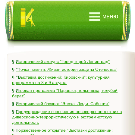
МЕНЮ
§
Исторический экскурс "Город-герой Ленинград"
§
"Точка памяти: Живая история защиты Отечества"
§
"Выставка достижений: Кировский": культурная
программа на 8 и 9 августа
§
Игровая программа "Парашют, тельняшка, голубой
берет"
§
Исторический блокнот "Эпоха. Люди. События"
§
Предупреждение вовлечения несовершеннолетних в
диверсионно-террористическую и экстремистскую
деятельность
§
Торжественное открытие "Выставки достижений: