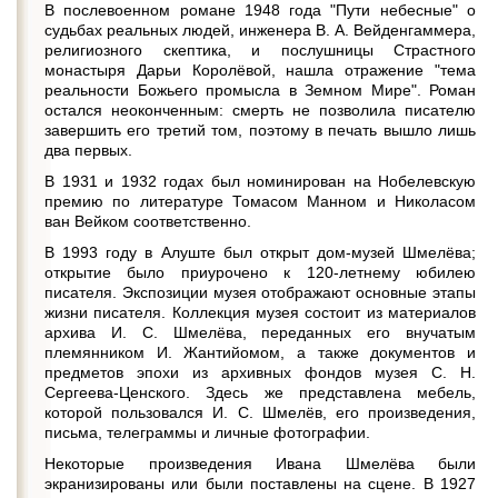
В послевоенном романе 1948 года "Пути небесные" о
судьбах реальных людей, инженера В. А. Вейденгаммера,
религиозного скептика, и послушницы Страстного
монастыря Дарьи Королёвой, нашла отражение "тема
реальности Божьего промысла в Земном Мире". Роман
остался неоконченным: смерть не позволила писателю
завершить его третий том, поэтому в печать вышло лишь
два первых.
В 1931 и 1932 годах был номинирован на Нобелевскую
премию по литературе Томасом Манном и Николасом
ван Вейком соответственно.
В 1993 году в Алуште был открыт дом-музей Шмелёва;
открытие было приурочено к 120-летнему юбилею
писателя. Экспозиции музея отображают основные этапы
жизни писателя. Коллекция музея состоит из материалов
архива И. С. Шмелёва, переданных его внучатым
племянником И. Жантийомом, а также документов и
предметов эпохи из архивных фондов музея С. Н.
Сергеева-Ценского. Здесь же представлена мебель,
которой пользовался И. С. Шмелёв, его произведения,
письма, телеграммы и личные фотографии.
Некоторые произведения Ивана Шмелёва были
экранизированы или были поставлены на сцене. В 1927