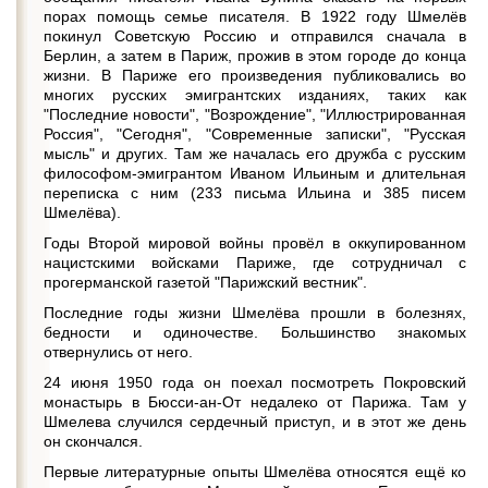
порах помощь семье писателя. В 1922 году Шмелёв
покинул Советскую Россию и отправился сначала в
Берлин, а затем в Париж, прожив в этом городе до конца
жизни. В Париже его произведения публиковались во
многих русских эмигрантских изданиях, таких как
"Последние новости", "Возрождение", "Иллюстрированная
Россия", "Сегодня", "Современные записки", "Русская
мысль" и других. Там же началась его дружба с русским
философом-эмигрантом Иваном Ильиным и длительная
переписка с ним (233 письма Ильина и 385 писем
Шмелёва).
Годы Второй мировой войны провёл в оккупированном
нацистскими войсками Париже, где сотрудничал с
прогерманской газетой "Парижский вестник".
Последние годы жизни Шмелёва прошли в болезнях,
бедности и одиночестве. Большинство знакомых
отвернулись от него.
24 июня 1950 года он поехал посмотреть Покровский
монастырь в Бюсси-ан-От недалеко от Парижа. Там у
Шмелева случился сердечный приступ, и в этот же день
он скончался.
Первые литературные опыты Шмелёва относятся ещё ко