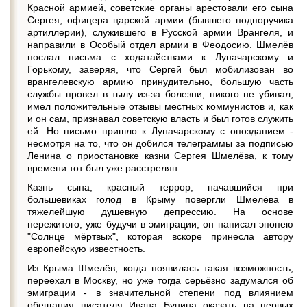
Красной армией, советские органы арестовали его сына
Сергея, офицера царской армии (бывшего подпоручика
артиллерии), служившего в Русской армии Врангеля, и
направили в Особый отдел армии в Феодосию. Шмелёв
послал письма с ходатайствами к Луначарскому и
Горькому, заверяя, что Сергей был мобилизован во
врангелевскую армию принудительно, большую часть
службы провел в тылу из-за болезни, никого не убивал,
имел положительные отзывы местных коммунистов и, как
и он сам, признавал советскую власть и был готов служить
ей. Но письмо пришло к Луначарскому с опозданием -
несмотря на то, что он добился телеграммы за подписью
Ленина о приостановке казни Сергея Шмелёва, к тому
времени тот был уже расстрелян.
Казнь сына, красный террор, начавшийся при
большевиках голод в Крыму повергли Шмелёва в
тяжелейшую душевную депрессию. На основе
пережитого, уже будучи в эмиграции, он написал эпопею
"Солнце мёртвых", которая вскоре принесла автору
европейскую известность.
Из Крыма Шмелёв, когда появилась такая возможность,
переехал в Москву, но уже тогда серьёзно задумался об
эмиграции - в значительной степени под влиянием
обещания писателя Ивана Бунина оказать на первых