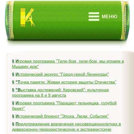
МЕНЮ
§
Игровая программа "Тили-бом, тили-бом, мы играем в
Мышкин дом"
§
Исторический экскурс "Город-герой Ленинград"
§
"Точка памяти: Живая история защиты Отечества"
§
"Выставка достижений: Кировский": культурная
программа на 8 и 9 августа
§
Игровая программа "Парашют, тельняшка, голубой
берет"
§
Исторический блокнот "Эпоха. Люди. События"
§
Предупреждение вовлечения несовершеннолетних в
диверсионно-террористическую и экстремистскую