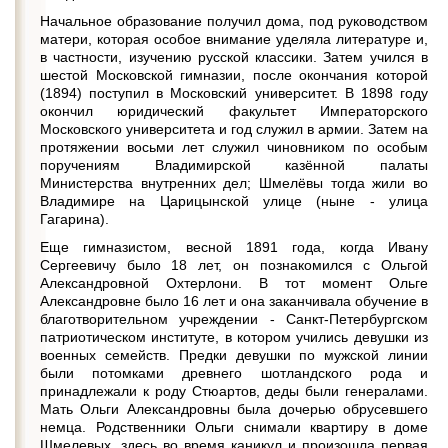
Начальное образование получил дома, под руководством
матери, которая особое внимание уделяла литературе и,
в частности, изучению русской классики. Затем учился в
шестой Московской гимназии, после окончания которой
(1894) поступил в Московский университет. В 1898 году
окончил юридический факультет Императорского
Московского университета и год служил в армии. Затем на
протяжении восьми лет служил чиновником по особым
поручениям Владимирской казённой палаты
Министерства внутренних дел; Шмелёвы тогда жили во
Владимире на Царицынской улице (ныне - улица
Гагарина).
Еще гимназистом, весной 1891 года, когда Ивану
Сергеевичу было 18 лет, он познакомился с Ольгой
Александровной Охтерлони. В тот момент Ольге
Александровне было 16 лет и она заканчивала обучение в
благотворительном учреждении - Санкт-Петербургском
патриотическом институте, в котором учились девушки из
военных семейств. Предки девушки по мужской линии
были потомками древнего шотландского рода и
принадлежали к роду Стюартов, деды были генералами.
Мать Ольги Александровны была дочерью обрусевшего
немца. Родственники Ольги снимали квартиру в доме
Шмелевых, здесь во время каникул и произошла первая