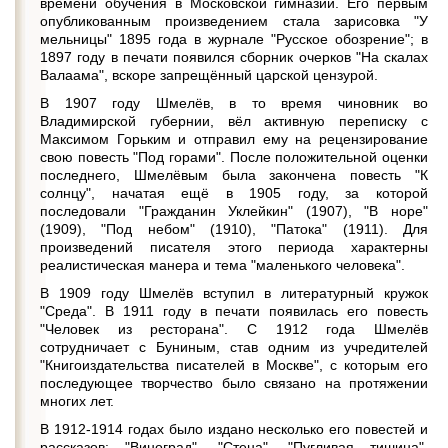
времени обучения в Московской гимназии. Его первым
опубликованным произведением стала зарисовка "У
мельницы" 1895 года в журнале "Русское обозрение"; в
1897 году в печати появился сборник очерков "На скалах
Валаама", вскоре запрещённый царской цензурой.
В 1907 году Шмелёв, в то время чиновник во
Владимирской губернии, вёл активную переписку с
Максимом Горьким и отправил ему на рецензирование
свою повесть "Под горами". После положительной оценки
последнего, Шмелёвым была закончена повесть "К
солнцу", начатая ещё в 1905 году, за которой
последовали "Гражданин Уклейкин" (1907), "В норе"
(1909), "Под небом" (1910), "Патока" (1911). Для
произведений писателя этого периода характерны
реалистическая манера и тема "маленького человека".
В 1909 году Шмелёв вступил в литературный кружок
"Среда". В 1911 году в печати появилась его повесть
"Человек из ресторана". С 1912 года Шмелёв
сотрудничает с Буниным, став одним из учредителей
"Книгоиздательства писателей в Москве", с которым его
последующее творчество было связано на протяжении
многих лет.
В 1912-1914 годах было издано несколько его повестей и
рассказов: "Виноград", "Стена", "Пугливая тишина",