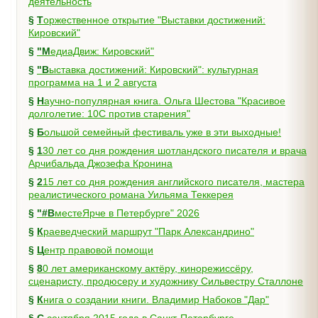
деятельность
§
Торжественное открытие "Выставки достижений:
Кировский"
§
"МедиаДвиж: Кировский"
§
"Выставка достижений: Кировский": культурная
программа на 1 и 2 августа
§
Научно-популярная книга. Ольга Шестова "Красивое
долголетие: 10C против старения"
§
Большой семейный фестиваль уже в эти выходные!
§
130 лет со дня рождения шотландского писателя и врача
Арчибальда Джозефа Кронина
§
215 лет со дня рождения английского писателя, мастера
реалистического романа Уильяма Теккерея
§
"#ВместеЯрче в Петербурге" 2026
§
Краеведческий маршрут "Парк Александрино"
§
Центр правовой помощи
§
80 лет американскому актёру, кинорежиссёру,
сценаристу, продюсеру и художнику Сильвестру Сталлоне
§
Книга о создании книги. Владимир Набоков "Дар"