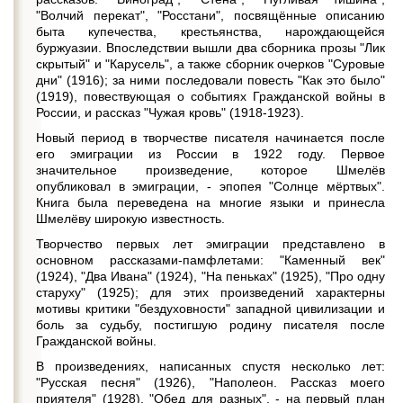
"Волчий перекат", "Росстани", посвящённые описанию
быта купечества, крестьянства, нарождающейся
буржуазии. Впоследствии вышли два сборника прозы "Лик
скрытый" и "Карусель", а также сборник очерков "Суровые
дни" (1916); за ними последовали повесть "Как это было"
(1919), повествующая о событиях Гражданской войны в
России, и рассказ "Чужая кровь" (1918-1923).
Новый период в творчестве писателя начинается после
его эмиграции из России в 1922 году. Первое
значительное произведение, которое Шмелёв
опубликовал в эмиграции, - эпопея "Солнце мёртвых".
Книга была переведена на многие языки и принесла
Шмелёву широкую известность.
Творчество первых лет эмиграции представлено в
основном рассказами-памфлетами: "Каменный век"
(1924), "Два Ивана" (1924), "На пеньках" (1925), "Про одну
старуху" (1925); для этих произведений характерны
мотивы критики "бездуховности" западной цивилизации и
боль за судьбу, постигшую родину писателя после
Гражданской войны.
В произведениях, написанных спустя несколько лет:
"Русская песня" (1926), "Наполеон. Рассказ моего
приятеля" (1928), "Обед для разных", - на первый план