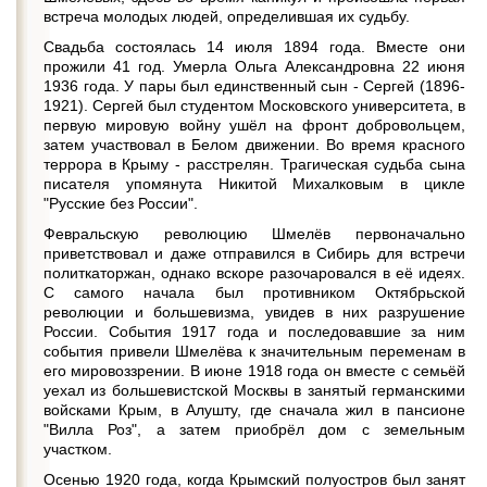
встреча молодых людей, определившая их судьбу.
Свадьба состоялась 14 июля 1894 года. Вместе они
прожили 41 год. Умерла Ольга Александровна 22 июня
1936 года. У пары был единственный сын - Сергей (1896-
1921). Сергей был студентом Московского университета, в
первую мировую войну ушёл на фронт добровольцем,
затем участвовал в Белом движении. Во время красного
террора в Крыму - расстрелян. Трагическая судьба сына
писателя упомянута Никитой Михалковым в цикле
"Русские без России".
Февральскую революцию Шмелёв первоначально
приветствовал и даже отправился в Сибирь для встречи
политкаторжан, однако вскоре разочаровался в её идеях.
С самого начала был противником Октябрьской
революции и большевизма, увидев в них разрушение
России. События 1917 года и последовавшие за ним
события привели Шмелёва к значительным переменам в
его мировоззрении. В июне 1918 года он вместе с семьёй
уехал из большевистской Москвы в занятый германскими
войсками Крым, в Алушту, где сначала жил в пансионе
"Вилла Роз", а затем приобрёл дом с земельным
участком.
Осенью 1920 года, когда Крымский полуостров был занят