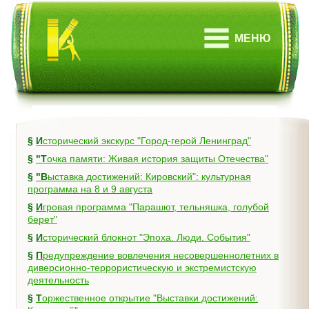
МЕНЮ
§
Исторический экскурс "Город-герой Ленинград"
§
"Точка памяти: Живая история защиты Отечества"
§
"Выставка достижений: Кировский": культурная
программа на 8 и 9 августа
§
Игровая программа "Парашют, тельняшка, голубой
берет"
§
Исторический блокнот "Эпоха. Люди. События"
§
Предупреждение вовлечения несовершеннолетних в
диверсионно-террористическую и экстремистскую
деятельность
§
Торжественное открытие "Выставки достижений: