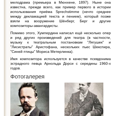
мелодрама (премьера в Мюнхене, 1897). Ныне она
известна, прежде всего, как пример первого в истории
использования приёма Sprechstimme (нечто среднее
между декламацией текста и пением), который позже
взяли на вооружение Шёнберг, Берг и другие
композиторы-авангардисты.
Помимо этого, Хумпердинк написал ещё несколько опер
и ряд других произведений для театра (в частности,
музыку к театральным постановкам "Лягушек" и
"Лисистраты" Аристофана, нескольких пьес Шекспира,
"Синей птицы" Мориса Метерлинка).
Имя композитора используется в качестве псевдонима
эстрадного певца Арнольда Дорси с середины 1960-х
годов.
Фотогалерея