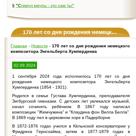
§
"Стимул мечты - это сам ты!"
170 лет со дня рождения немецкого композитора Энгельберта Хумпердинка
Главная
-
Новости
-
170 лет со дня рождения немецкого
композитора Энгельберта Хумпердинка
02.09.2024
1 сентября 2024 года исполнилось 170 лет со дня
рождения немецкого композитора Энгельберта
Хумпердинка (1854 - 1921).
Родился в семье Густава Хумпердинка, преподавателя
Зигбургской гимназии. С детских лет увлекался музыкой,
начал сочинять ребёнком. В 1867 году написал
композиции "Жемчужина" и "Клаудина фон Вилла Белла".
В 1869 году пел в церковном хоре в Падерборне.
В 1872-1876 годах учился в Кёльнской консерватории у
Фридриха Гернсхайма, затем в 1877-1879 годах в