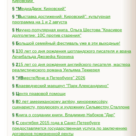
Кировский"
§
"МедиаДвиж: Кировский"
§
"Выставка достижений: Кировский": культурная
программа на 1 и 2 августа
§
Научно-популярная книга. Ольга Шестова "Красивое
долголетие: 10C против старения"
§
Большой семейный фестиваль уже в эти выходные!
§
130 лет со дня рождения шотландского писателя и врача
Арчибальда Джозефа Кронина
§
215 лет со дня рождения английского писателя, мастера
реалистического романа Уильяма Теккерея
§
"#ВместеЯрче в Петербурге" 2026
§
Краеведческий маршрут "Парк Александрино"
§
Центр правовой помощи
§
80 лет американскому актёру, кинорежиссёру,
сценаристу, продюсеру и художнику Сильвестру Сталлоне
§
Книга о создании книги. Владимир Набоков "Дар"
§
С сентября 2015 года в Санкт-Петербурге
предоставляется государственная услуга по заключению
договоров пожизненной ренты