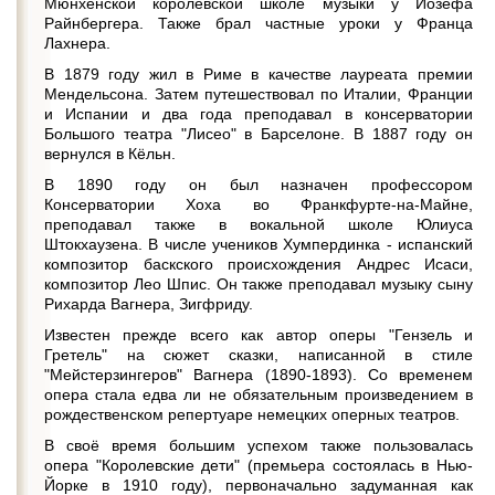
Мюнхенской королевской школе музыки у Йозефа
Райнбергера. Также брал частные уроки у Франца
Лахнера.
В 1879 году жил в Риме в качестве лауреата премии
Мендельсона. Затем путешествовал по Италии, Франции
и Испании и два года преподавал в консерватории
Большого театра "Лисео" в Барселоне. В 1887 году он
вернулся в Кёльн.
В 1890 году он был назначен профессором
Консерватории Хоха во Франкфурте-на-Майне,
преподавал также в вокальной школе Юлиуса
Штокхаузена. В числе учеников Хумпердинка - испанский
композитор баскского происхождения Андрес Исаси,
композитор Лео Шпис. Он также преподавал музыку сыну
Рихарда Вагнера, Зигфриду.
Известен прежде всего как автор оперы "Гензель и
Гретель" на сюжет сказки, написанной в стиле
"Мейстерзингеров" Вагнера (1890-1893). Со временем
опера стала едва ли не обязательным произведением в
рождественском репертуаре немецких оперных театров.
В своё время большим успехом также пользовалась
опера "Королевские дети" (премьера состоялась в Нью-
Йорке в 1910 году), первоначально задуманная как