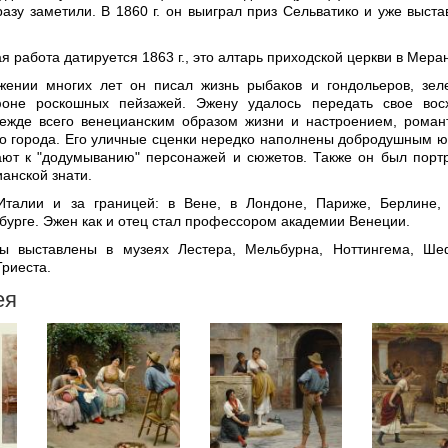
разу заметили. В 1860 г. он выиграл приз Сельватико и уже выста
я работа датируется 1863 г., это алтарь приходской церкви в Мера
жении многих лет он писал жизнь рыбаков и гондольеров, зе
оне роскошных пейзажей. Эжену удалось передать свое вос
ежде всего венецианским образом жизни и настроением, роман
о города. Его уличные сценки нередко наполнены добродушным 
ют к "додумыванию" персонажей и сюжетов. Также он был порт
анской знати.
Италии и за границей: в Вене, в Лондоне, Париже, Берлине,
бурге. Эжен как и отец стал профессором академии Венеции.
ы выставлены в музеях Лестера, Мельбурна, Ноттингема, Ше
Триеста.
ея