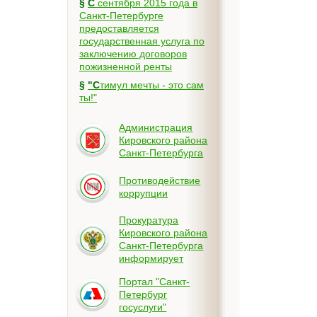
§
С сентября 2015 года в
Санкт-Петербурге
предоставляется
государственная услуга по
заключению договоров
пожизненной ренты
§
"Стимул мечты - это сам
ты!"
Администрация
Кировского района
Санкт-Петербурга
Противодействие
коррупции
Прокуратура
Кировского района
Санкт-Петербурга
информирует
Портал "Санкт-
Петербург
госуслуги"