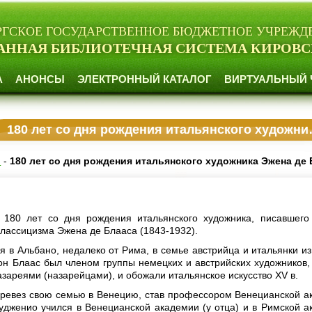
РГСКОЕ ГОСУДАРСТВЕННОЕ БЮДЖЕТНОЕ УЧРЕЖД
АННАЯ БИБЛИОТЕЧНАЯ СИСТЕМА КИРОВС
А
АНОНСЫ
ЭЛЕКТРОННЫЙ КАТАЛОГ
ВИРТУАЛЬНЫЙ 
180 лет со дня рождения итальянского художника Эжена де Блааса
и
-
180 лет со дня рождения итальянского художника Эжена де
 180 лет со дня рождения итальянского художника, писавшего
классицизма Эжена де Блааса (1843-1932).
я в Альбано, недалеко от Рима, в семье австрийца и итальянки из
он Блаас был членом группы немецких и австрийских художников,
зареями (назарейцами), и обожали итальянское искусство XV в.
перевез свою семью в Венецию, став профессором Венецианской а
удженио учился в Венецианской академии (у отца) и в Римской а