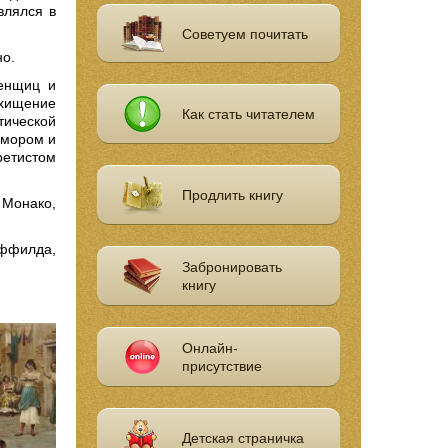
влялся в
Советуем почитать
но.
ленщиц и
хищение
Как стать читателем
тической
юмором и
ретистом
Продлить книгу
 Монако,
ффилда,
Забронировать
книгу
Онлайн-
присутствие
Детская страничка