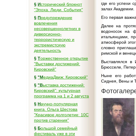
где его успехи с
§
Исторический блокнот
залах Академии.
"Эпоха. Люди. События"
Его первая важна
§
Предупреждение
вовлечения
Далее на протя
несовершеннолетних в
водоносок на ф
диверсионно-
итальянцами, пр
террористическую и
атмосферой этог
экстремистскую
словно приглаша
деятельность
римской и венеци
§
Торжественное открытие
Выставлялся в 
"Выставки достижений:
Брюсселе, Петер
Кировский"
Ныне его работ
§
"МедиаДвиж: Кировский"
Сиднея, Вены и 
§
"Выставка достижений:
Фотогалер
Кировский": культурная
программа на 1 и 2 августа
§
Научно-популярная
книга. Ольга Шестова
"Красивое долголетие: 10C
против старения"
§
Большой семейный
фестиваль уже в эти