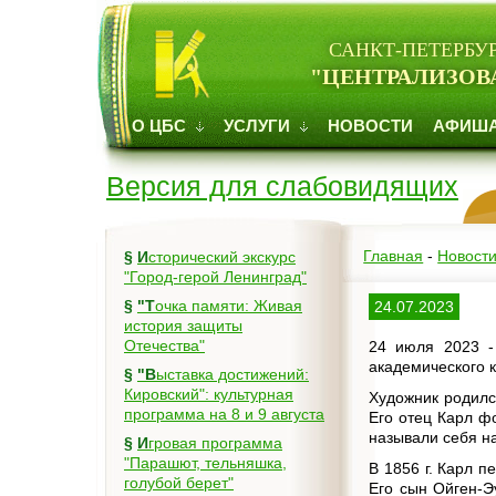
САНКТ-ПЕТЕРБУ
"ЦЕНТРАЛИЗОВ
О ЦБС
УСЛУГИ
НОВОСТИ
АФИШ
Версия для слабовидящих
Главная
-
Новост
§
Исторический экскурс
"Город-герой Ленинград"
§
"Точка памяти: Живая
24.07.2023
история защиты
Отечества"
24 июля 2023 -
академического 
§
"Выставка достижений:
Кировский": культурная
Художник родилс
программа на 8 и 9 августа
Его отец Карл ф
называли себя на
§
Игровая программа
"Парашют, тельняшка,
В 1856 г. Карл 
голубой берет"
Его сын Ойген-Э