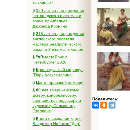
выходные!
§
130 лет со дня рождения
шотландского писателя и
врача Арчибальда
Джозефа Кронина
§
215 лет со дня рождения
английского писателя,
мастера реалистического
романа Уильяма Теккерея
§
"#ВместеЯрче в
Петербурге" 2026
§
Краеведческий маршрут
"Парк Александрино"
§
Центр правовой помощи
§
80 лет американскому
актёру, кинорежиссёру,
Поделитесь:
сценаристу, продюсеру и
художнику Сильвестру
Сталлоне
§
Книга о создании книги.
Владимир Набоков "Дар"