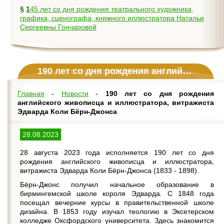
§
145 лет со дня рождения театрального художника,
графика, сценографа, книжного иллюстратора Натальи
Сергеевны Гончаровой
190 лет со дня рождения английского живописца и иллюстратора, витражиста Эдварда Коли Бёрн-Джонса
Главная
-
Новости
-
190 лет со дня рождения
английского живописца и иллюстратора, витражиста
Эдварда Коли Бёрн-Джонса
28.08.2023
28 августа 2023 года исполняется 190 лет со дня
рождения английского живописца и иллюстратора,
витражиста Эдварда Коли Бёрн-Джонса (1833 - 1898).
Бёрн-Джонс получил начальное образование в
бирмингемской школе короля Эдварда. С 1848 года
посещал вечерние курсы в правительственной школе
дизайна. В 1853 году изучал теологию в Эксетерском
колледже Оксфордского университета. Здесь знакомится