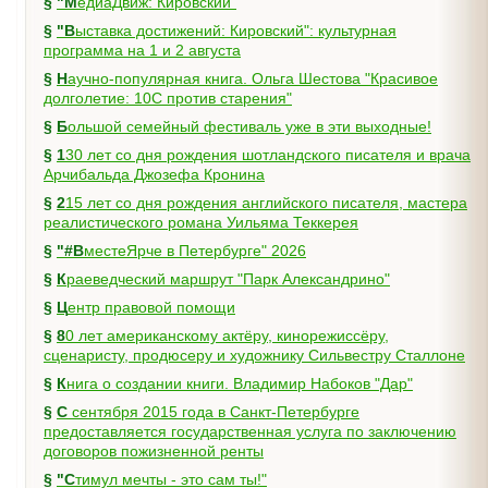
§
"МедиаДвиж: Кировский"
§
"Выставка достижений: Кировский": культурная
программа на 1 и 2 августа
§
Научно-популярная книга. Ольга Шестова "Красивое
долголетие: 10C против старения"
§
Большой семейный фестиваль уже в эти выходные!
§
130 лет со дня рождения шотландского писателя и врача
Арчибальда Джозефа Кронина
§
215 лет со дня рождения английского писателя, мастера
реалистического романа Уильяма Теккерея
§
"#ВместеЯрче в Петербурге" 2026
§
Краеведческий маршрут "Парк Александрино"
§
Центр правовой помощи
§
80 лет американскому актёру, кинорежиссёру,
сценаристу, продюсеру и художнику Сильвестру Сталлоне
§
Книга о создании книги. Владимир Набоков "Дар"
§
С сентября 2015 года в Санкт-Петербурге
предоставляется государственная услуга по заключению
договоров пожизненной ренты
§
"Стимул мечты - это сам ты!"