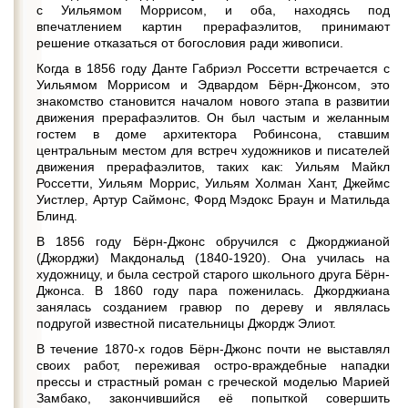
с Уильямом Моррисом, и оба, находясь под
впечатлением картин прерафаэлитов, принимают
решение отказаться от богословия ради живописи.
Когда в 1856 году Данте Габриэл Россетти встречается с
Уильямом Моррисом и Эдвардом Бёрн-Джонсом, это
знакомство становится началом нового этапа в развитии
движения прерафаэлитов. Он был частым и желанным
гостем в доме архитектора Робинсона, ставшим
центральным местом для встреч художников и писателей
движения прерафаэлитов, таких как: Уильям Майкл
Россетти, Уильям Моррис, Уильям Холман Хант, Джеймс
Уистлер, Артур Саймонс, Форд Мэдокс Браун и Матильда
Блинд.
В 1856 году Бёрн-Джонс обручился с Джорджианой
(Джорджи) Макдональд (1840-1920). Она училась на
художницу, и была сестрой старого школьного друга Бёрн-
Джонса. В 1860 году пара поженилась. Джорджиана
занялась созданием гравюр по дереву и являлась
подругой известной писательницы Джордж Элиот.
В течение 1870-х годов Бёрн-Джонс почти не выставлял
своих работ, переживая остро-враждебные нападки
прессы и страстный роман с греческой моделью Марией
Замбако, закончившийся её попыткой совершить