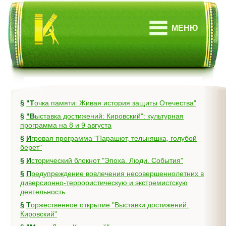
МЕНЮ
§
"Точка памяти: Живая история защиты Отечества"
§
"Выставка достижений: Кировский": культурная
программа на 8 и 9 августа
§
Игровая программа "Парашют, тельняшка, голубой
берет"
§
Исторический блокнот "Эпоха. Люди. События"
§
Предупреждение вовлечения несовершеннолетних в
диверсионно-террористическую и экстремистскую
деятельность
§
Торжественное открытие "Выставки достижений:
Кировский"