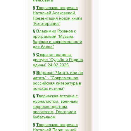
Ленсовета
§
Творческая встреча с
Натальей Алексеевой.
Презентация новой книги
"Кототерапия"
§
Владимир Розанов с
программой "Музыка
барокко и современности
для баяна"
§
Открытая встреча-
дискурс "Судьба и Родина
едины" 24.02.2026
§
Воркшоп "Читать или не
читать" - "Современная
российская литература в
поисках истины"
§
Творческая встреча с
журналистом, военным
корреспондентом,
писателем, Григорием
Кубатьяном
§
Творческая встреча с
Натальей Парашкиной,