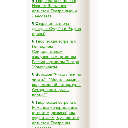
§
Творческая встреча с
Иваном Шевченко,
артистом Театра имени
Ленсовета
§
Открытая встреча-
дискурс "Судьба и Родина
едины"
§
Творческая встреча с
Геннадием
Спириденковым,
заслуженным артистом
России, артистом Театра
"Комедианты"
§
Воркшоп "Читать или не
читать" - "Место поэзии в
современной литературе.
Сегодня нам нужны
поэты?"
§
Творческая встреча с
Романом Кочержевским,
артистом, режиссёром,
художником, музыкантом,
артистом Театра им.