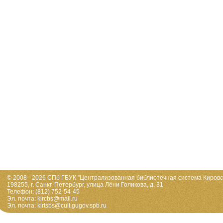
© 2008 - 2026 СПб ГБУК "Централизованная библиотечная система Кировс
198255, г. Санкт-Петербург, улица Лёни Голикова, д. 31
Телефон: (812) 752-54-45
Эл. почта: kircbs@mail.ru
Эл. почта: kirtsbs@cult.gugov.spb.ru