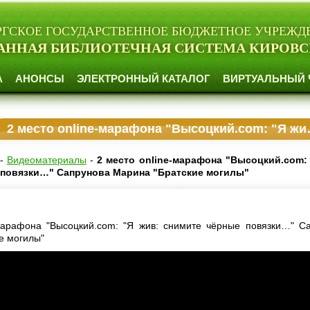
РГСКОЕ ГОСУДАРСТВЕННОЕ БЮДЖЕТНОЕ УЧРЕЖД
АННАЯ БИБЛИОТЕЧНАЯ СИСТЕМА КИРОВС
А
АНОНСЫ
ЭЛЕКТРОННЫЙ КАТАЛОГ
ВИРТУАЛЬНЫЙ 
2 место online-марафона "Высоцкий.com: "Я жив: снимите чёрные повязки…" Сапрунова Марина "Братские могилы"
-
Видеоматериалы
-
2 место online-марафона "Высоцкий.com:
 повязки…" Сапрунова Марина "Братские могилы"
марафона "Высоцкий.com: "Я жив: снимите чёрные повязки…" С
е могилы"