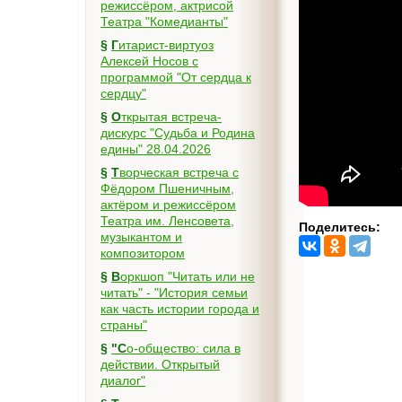
режиссёром, актрисой
Театра "Комедианты"
§
Гитарист-виртуоз
Алексей Носов с
программой "От сердца к
сердцу"
§
Открытая встреча-
дискурс "Судьба и Родина
едины" 28.04.2026
§
Творческая встреча с
Фёдором Пшеничным,
актёром и режиссёром
Театра им. Ленсовета,
Поделитесь:
музыкантом и
композитором
§
Воркшоп "Читать или не
читать" - "История семьи
как часть истории города и
страны"
§
"Со-общество: сила в
действии. Открытый
диалог"