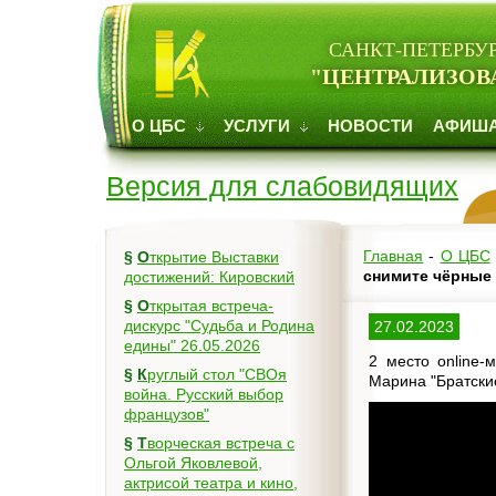
САНКТ-ПЕТЕРБУ
"ЦЕНТРАЛИЗОВ
О ЦБС
УСЛУГИ
НОВОСТИ
АФИШ
Версия для слабовидящих
Главная
-
О ЦБС
§
Открытие Выставки
снимите чёрные
достижений: Кировский
§
Открытая встреча-
дискурс "Судьба и Родина
27.02.2023
едины" 26.05.2026
2 место online-
§
Круглый стол "СВОя
Марина "Братски
война. Русский выбор
французов"
§
Творческая встреча с
Ольгой Яковлевой,
актрисой театра и кино,