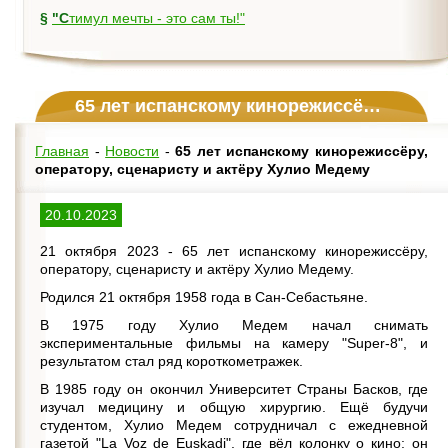
§
"Стимул мечты - это сам ты!"
65 лет испанскому кинорежиссёру, оператору, сценаристу и актёру Хулио Медему
Главная
-
Новости
-
65 лет испанскому кинорежиссёру,
оператору, сценаристу и актёру Хулио Медему
20.10.2023
21 октября 2023 - 65 лет испанскому кинорежиссёру,
оператору, сценаристу и актёру Хулио Медему.
Родился 21 октября 1958 года в Сан-Себастьяне.
В 1975 году Хулио Медем начал снимать
экспериментальные фильмы на камеру "Super-8", и
результатом стал ряд короткометражек.
В 1985 году он окончил Университет Страны Басков, где
изучал медицину и общую хирургию. Ещё будучи
студентом, Хулио Медем сотрудничал с ежедневной
газетой "La Voz de Euskadi", где вёл колонку о кино; он