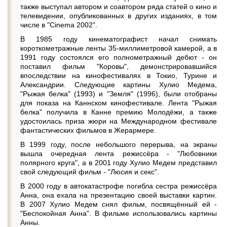
также выступал автором и соавтором ряда статей о кино и
телевидении, опубликованных в других изданиях, в том
числе в "Cinema 2002".
В 1985 году кинематографист начал снимать
короткометражные ленты 35-миллиметровой камерой, а в
1991 году состоялся его полнометражный дебют - он
поставил фильм "Коровы", демонстрировавшийся
впоследствии на кинофестивалях в Токио, Турине и
Александрии. Следующие картины Хулио Медема,
"Рыжая белка" (1993) и "Земля" (1996), были отобраны
для показа на Каннском кинофестивале. Лента "Рыжая
белка" получила в Канне премию Молодёжи, а также
удостоилась приза жюри на Международном фестивале
фантастических фильмов в Жерармере.
В 1999 году, после небольшого перерыва, на экраны
вышла очередная лента режиссёра - "Любовники
полярного круга", а в 2001 году Хулио Медем представил
свой следующий фильм - "Люсия и секс".
В 2000 году в автокатастрофе погибла сестра режиссёра
Анна, она ехала на презентацию своей выставки картин.
В 2007 Хулио Медем снял фильм, посвящённый ей -
"Беспокойная Анна". В фильме использовались картины
Анны.