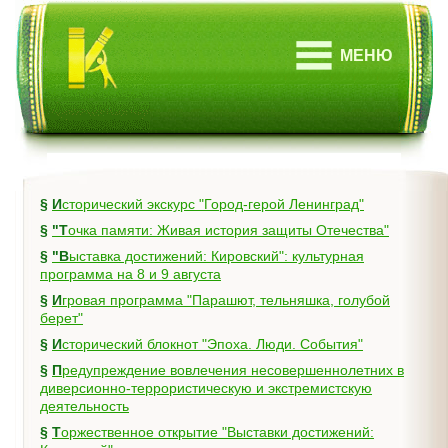
МЕНЮ
§
Исторический экскурс "Город-герой Ленинград"
§
"Точка памяти: Живая история защиты Отечества"
§
"Выставка достижений: Кировский": культурная
программа на 8 и 9 августа
§
Игровая программа "Парашют, тельняшка, голубой
берет"
§
Исторический блокнот "Эпоха. Люди. События"
§
Предупреждение вовлечения несовершеннолетних в
диверсионно-террористическую и экстремистскую
деятельность
§
Торжественное открытие "Выставки достижений: