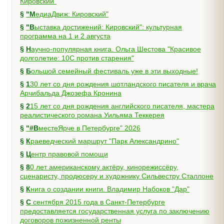
Кировский"
§
"МедиаДвиж: Кировский"
§
"Выставка достижений: Кировский": культурная
программа на 1 и 2 августа
§
Научно-популярная книга. Ольга Шестова "Красивое
долголетие: 10C против старения"
§
Большой семейный фестиваль уже в эти выходные!
§
130 лет со дня рождения шотландского писателя и врача
Арчибальда Джозефа Кронина
§
215 лет со дня рождения английского писателя, мастера
реалистического романа Уильяма Теккерея
§
"#ВместеЯрче в Петербурге" 2026
§
Краеведческий маршрут "Парк Александрино"
§
Центр правовой помощи
§
80 лет американскому актёру, кинорежиссёру,
сценаристу, продюсеру и художнику Сильвестру Сталлоне
§
Книга о создании книги. Владимир Набоков "Дар"
§
С сентября 2015 года в Санкт-Петербурге
предоставляется государственная услуга по заключению
договоров пожизненной ренты