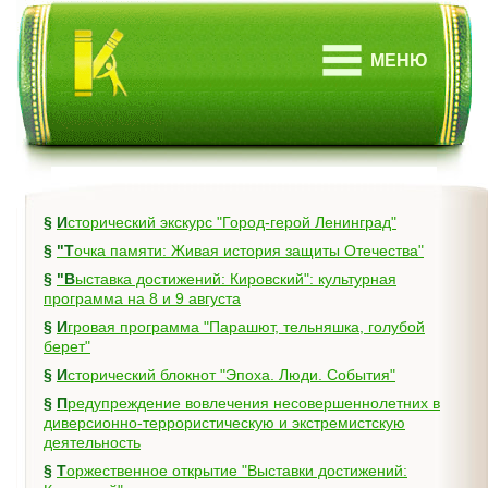
МЕНЮ
§
Исторический экскурс "Город-герой Ленинград"
§
"Точка памяти: Живая история защиты Отечества"
§
"Выставка достижений: Кировский": культурная
программа на 8 и 9 августа
§
Игровая программа "Парашют, тельняшка, голубой
берет"
§
Исторический блокнот "Эпоха. Люди. События"
§
Предупреждение вовлечения несовершеннолетних в
диверсионно-террористическую и экстремистскую
деятельность
§
Торжественное открытие "Выставки достижений: