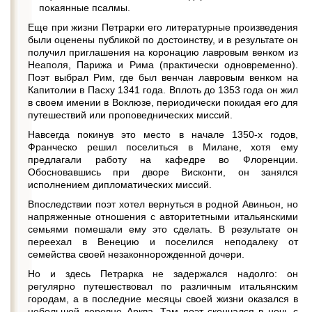
покаянные псалмы.
Еще при жизни Петрарки его литературные произведения
были оценены публикой по достоинству, и в результате он
получил приглашения на коронацию лавровым венком из
Неаполя, Парижа и Рима (практически одновременно).
Поэт выбрал Рим, где был венчан лавровым венком на
Капитолии в Пасху 1341 года. Вплоть до 1353 года он жил
в своем имении в Воклюзе, периодически покидая его для
путешествий или проповеднических миссий.
Навсегда покинув это место в начале 1350-х годов,
Франческо решил поселиться в Милане, хотя ему
предлагали работу на кафедре во Флоренции.
Обосновавшись при дворе Висконти, он занялся
исполнением дипломатических миссий.
Впоследствии поэт хотел вернуться в родной Авиньон, но
напряженные отношения с авторитетными итальянскими
семьями помешали ему это сделать. В результате он
переехал в Венецию и поселился неподалеку от
семейства своей незаконнорожденной дочери.
Но и здесь Петрарка не задержался надолго: он
регулярно путешествовал по различным итальянским
городам, а в последние месяцы своей жизни оказался в
небольшой деревне Арква. Там поэт скончался в ночь с