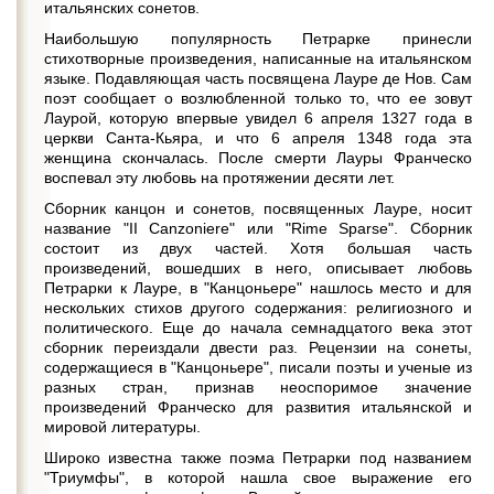
итальянских сонетов.
Наибольшую популярность Петрарке принесли
стихотворные произведения, написанные на итальянском
языке. Подавляющая часть посвящена Лауре де Нов. Сам
поэт сообщает о возлюбленной только то, что ее зовут
Лаурой, которую впервые увидел 6 апреля 1327 года в
церкви Санта-Кьяра, и что 6 апреля 1348 года эта
женщина скончалась. После смерти Лауры Франческо
воспевал эту любовь на протяжении десяти лет.
Сборник канцон и сонетов, посвященных Лауре, носит
название "II Canzoniere" или "Rime Sparse". Сборник
состоит из двух частей. Хотя большая часть
произведений, вошедших в него, описывает любовь
Петрарки к Лауре, в "Канцоньере" нашлось место и для
нескольких стихов другого содержания: религиозного и
политического. Еще до начала семнадцатого века этот
сборник переиздали двести раз. Рецензии на сонеты,
содержащиеся в "Канцоньере", писали поэты и ученые из
разных стран, признав неоспоримое значение
произведений Франческо для развития итальянской и
мировой литературы.
Широко известна также поэма Петрарки под названием
"Триумфы", в которой нашла свое выражение его