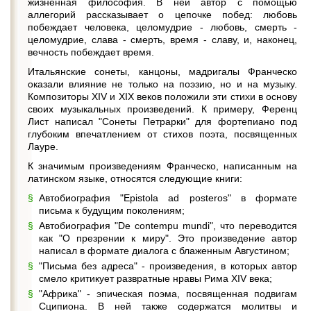
жизненная философия. В ней автор с помощью
аллегорий рассказывает о цепочке побед: любовь
побеждает человека, целомудрие - любовь, смерть -
целомудрие, слава - смерть, время - славу, и, наконец,
вечность побеждает время.
Итальянские сонеты, канцоны, мадригалы Франческо
оказали влияние не только на поэзию, но и на музыку.
Композиторы XIV и XIX веков положили эти стихи в основу
своих музыкальных произведений. К примеру, Ференц
Лист написал "Сонеты Петрарки" для фортепиано под
глубоким впечатлением от стихов поэта, посвященных
Лауре.
К значимым произведениям Франческо, написанным на
латинском языке, относятся следующие книги:
Автобиография "Epistola ad posteros" в формате
письма к будущим поколениям;
Автобиография "De contempu mundi", что переводится
как "О презрении к миру". Это произведение автор
написал в формате диалога с блаженным Августином;
"Письма без адреса" - произведения, в которых автор
смело критикует развратные нравы Рима XIV века;
"Африка" - эпическая поэма, посвященная подвигам
Сципиона. В ней также содержатся молитвы и