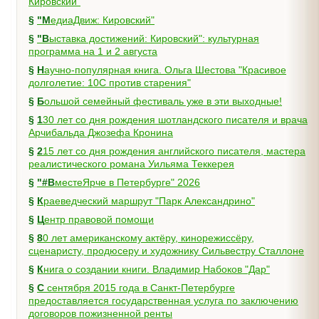
Кировский"
§
"МедиаДвиж: Кировский"
§
"Выставка достижений: Кировский": культурная
программа на 1 и 2 августа
§
Научно-популярная книга. Ольга Шестова "Красивое
долголетие: 10C против старения"
§
Большой семейный фестиваль уже в эти выходные!
§
130 лет со дня рождения шотландского писателя и врача
Арчибальда Джозефа Кронина
§
215 лет со дня рождения английского писателя, мастера
реалистического романа Уильяма Теккерея
§
"#ВместеЯрче в Петербурге" 2026
§
Краеведческий маршрут "Парк Александрино"
§
Центр правовой помощи
§
80 лет американскому актёру, кинорежиссёру,
сценаристу, продюсеру и художнику Сильвестру Сталлоне
§
Книга о создании книги. Владимир Набоков "Дар"
§
С сентября 2015 года в Санкт-Петербурге
предоставляется государственная услуга по заключению
договоров пожизненной ренты