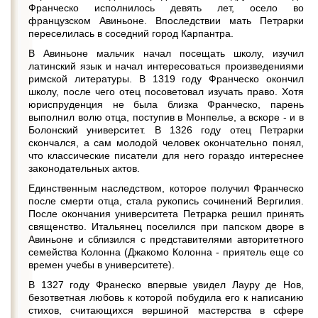
Франческо исполнилось девять лет, осело во
французском Авиньоне. Впоследствии мать Петрарки
переселилась в соседний город Карпантра.
В Авиньоне мальчик начал посещать школу, изучил
латинский язык и начал интересоваться произведениями
римской литературы. В 1319 году Франческо окончил
школу, после чего отец посоветовал изучать право. Хотя
юриспруденция не была близка Франческо, парень
выполнил волю отца, поступив в Монпелье, а вскоре - и в
Болонский университет. В 1326 году отец Петрарки
скончался, а сам молодой человек окончательно понял,
что классические писатели для него гораздо интереснее
законодательных актов.
Единственным наследством, которое получил Франческо
после смерти отца, стала рукопись сочинений Вергилия.
После окончания университета Петрарка решил принять
священство. Итальянец поселился при папском дворе в
Авиньоне и сблизился с представителями авторитетного
семейства Колонна (Джакомо Колонна - приятель еще со
времен учебы в университете).
В 1327 году Франеско впервые увидел Лауру де Нов,
безответная любовь к которой побудила его к написанию
стихов, считающихся вершиной мастерства в сфере