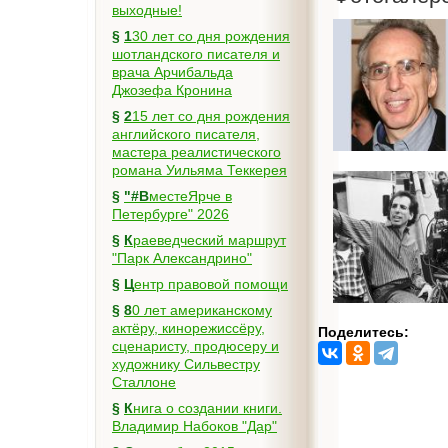
выходные!
§
130 лет со дня рождения
шотландского писателя и
врача Арчибальда
Джозефа Кронина
§
215 лет со дня рождения
английского писателя,
мастера реалистического
романа Уильяма Теккерея
§
"#ВместеЯрче в
Петербурге" 2026
§
Краеведческий маршрут
"Парк Александрино"
§
Центр правовой помощи
§
80 лет американскому
актёру, кинорежиссёру,
Поделитесь:
сценаристу, продюсеру и
художнику Сильвестру
Сталлоне
§
Книга о создании книги.
Владимир Набоков "Дар"