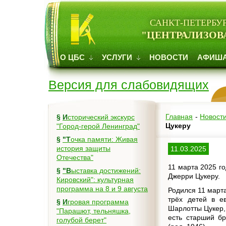
САНКТ-ПЕТЕРБУ
"ЦЕНТРАЛИЗОВ
О ЦБС
УСЛУГИ
НОВОСТИ
АФИШ
Версия для слабовидящих
Главная
-
Новост
§
Исторический экскурс
Цукеру
"Город-герой Ленинград"
§
"Точка памяти: Живая
история защиты
11.03.2025
Отечества"
11 марта 2025 г
§
"Выставка достижений:
Джерри Цукеру.
Кировский": культурная
программа на 8 и 9 августа
Родился 11 март
трёх детей в е
§
Игровая программа
Шарлотты Цукер,
"Парашют, тельняшка,
есть старший бр
голубой берет"