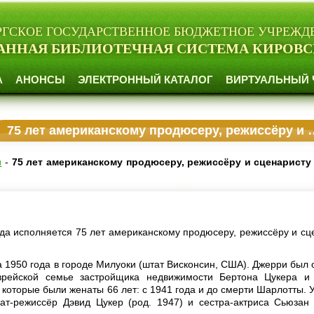
РГСКОЕ ГОСУДАРСТВЕННОЕ БЮДЖЕТНОЕ УЧРЕЖД
АННАЯ БИБЛИОТЕЧНАЯ СИСТЕМА КИРОВС
А
АНОНСЫ
ЭЛЕКТРОННЫЙ КАТАЛОГ
ВИРТУАЛЬНЫЙ 
75 лет американскому продюсеру, режиссёру и сценаристу Джерри Цукеру
и
-
75 лет американскому продюсеру, режиссёру и сценарист
ода исполняется 75 лет американскому продюсеру, режиссёру и сц
а 1950 года в городе Милуоки (штат Висконсин, США). Джерри был 
врейской семье застройщика недвижимости Бертона Цукера и
 которые были женаты 66 лет: с 1941 года и до смерти Шарлотты. 
ат-режиссёр Дэвид Цукер (род. 1947) и сестра-актриса Сьюзан