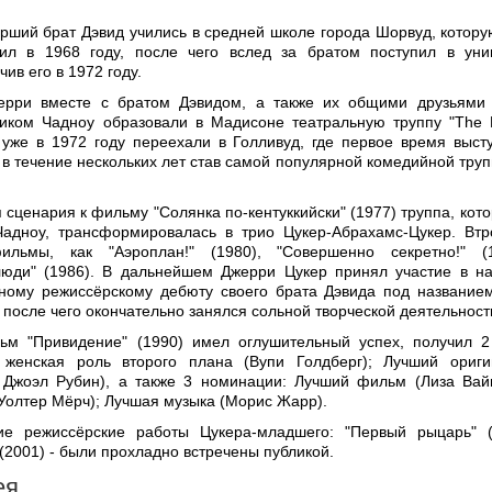
арший брат Дэвид учились в средней школе города Шорвуд, котору
ил в 1968 году, после чего вслед за братом поступил в уни
чив его в 1972 году.
ерри вместе с братом Дэвидом, а также их общими друзьями
иком Чадноу образовали в Мадисоне театральную труппу "The 
и уже в 1972 году переехали в Голливуд, где первое время выст
 в течение нескольких лет став самой популярной комедийной труп
сценария к фильму "Солянка по-кентуккийски" (1977) труппа, кото
Чадноу, трансформировалась в трио Цукер-Абрахамс-Цукер. Вт
ильмы, как "Аэроплан!" (1980), "Совершенно секретно!" (
люди" (1986). В дальнейшем Джерри Цукер принял участие в н
ному режиссёрскому дебюту своего брата Дэвида под название
, после чего окончательно занялся сольной творческой деятельност
ьм "Привидение" (1990) имел оглушительный успех, получил 
 женская роль второго плана (Вупи Голдберг); Лучший ориг
 Джоэл Рубин), а также 3 номинации: Лучший фильм (Лиза Вай
Уолтер Мёрч); Лучшая музыка (Морис Жарр).
е режиссёрские работы Цукера-младшего: "Первый рыцарь" (
(2001) - были прохладно встречены публикой.
ея