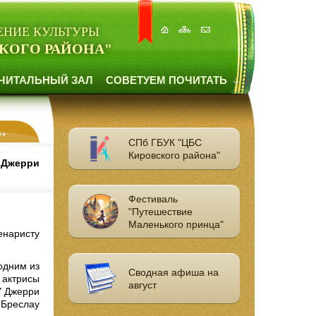
ЕНИЕ КУЛЬТУРЫ
КОГО РАЙОНА"
ЧИТАЛЬНЫЙ ЗАЛ
СОВЕТУЕМ ПОЧИТАТЬ
СПб ГБУК "ЦБС
Кировского района"
у Джерри
Фестиваль
"Путешествие
Маленького принца"
енаристу
одним из
Сводная афиша на
 актрисы
август
У Джерри
 Бреслау