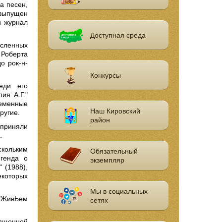
а песен,
 выпущен
й журнал
Доступная среда
исленных
 Роберта
о рок-н-
Конкурсы
еди его
ия А.Г."
временные
Наш Кировский
ругие.
район
 приняли
.
кольким
Обязательный
егенда о
экземпляр
" (1988),
некоторых
Мы в социальных
 "ЖивЬем
сетях
вященной