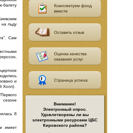
к-балету
Комплектуем фонд
вместе
Киевским
 на льду
Оставить отзыв
та". Сам
вестными
Оценка качества
ферссон,
оказания услуг
цертное
водились
Страница успеха
ровано и
й Холл).
"Первого
м сезоне
Внимание!
Электронный опрос.
оялась 8
Удовлетворены ли вы
электронными ресурсами ЦБС
Кировского района?
 и имеет