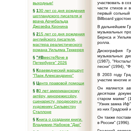
участвовать в со
выходные!
части стихов и 
§
130 лет со дня рождения
первый сольный 
шотландского писателя и
Billboard удостои
врача Арчибальда
Джозефа Кронина
В дальнейшем Гр
музыкальных про
§
215 лет со дня рождения
Бернса и Уильям
английского писателя,
ролла.
мастера реалистического
романа Уильяма Теккерея
Дискография Гр
музыкальных дис
§
"#ВместеЯрче в
(1987), "Носталь
Петербурге" 2026
песни" (1994), "
§
Краеведческий маршрут
В 2003 году Гра
"Парк Александрино"
участие многие 
§
Центр правовой помощи
Он является ав
§
80 лет американскому
десяткам докум
актёру, кинорежиссёру,
старом маяке" (1
сценаристу, продюсеру и
"Узник замка Иф" 
художнику Сильвестру
из них Градский 
Сталлоне
Он также постав
§
Книга о создании книги.
в России" (1996).
Владимир Набоков "Дар"
Градский являет