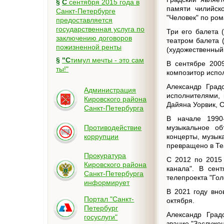
§
С сентября 2015 года в
памяти чилийск
Санкт-Петербурге
"Человек" по ро
предоставляется
государственная услуга по
Три его балета 
заключению договоров
театром балета 
пожизненной ренты
(художественный
§
"Стимул мечты - это сам
В сентябре 200
ты!"
композитор испо
Александр Град
Администрация
исполнителями, 
Кировского района
Дайяна Уорвик, 
Санкт-Петербурга
В начале 1990-
Противодействие
музыкальное об
коррупции
концерты, музык
превращено в Те
Прокуратура
С 2012 по 2015 
Кировского района
канала". В сен
Санкт-Петербурга
телепроекта "Гол
информирует
В 2021 году вно
Портал "Санкт-
октября.
Петербург
Александр Град
госуслуги"
звание "Заслужен