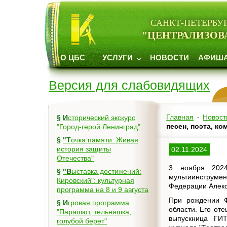
САНКТ-ПЕТЕРБУ
"ЦЕНТРАЛИЗОВ
О ЦБС
УСЛУГИ
НОВОСТИ
АФИШ
Версия для слабовидящих
Главная
-
Новост
§
Исторический экскурс
песен, поэта, к
"Город-герой Ленинград"
§
"Точка памяти: Живая
история защиты
02.11.2024
Отечества"
3 ноября 2024
§
"Выставка достижений:
мультиинструмен
Кировский": культурная
Федерации Алекс
программа на 8 и 9 августа
При рождении Ф
§
Игровая программа
области. Его от
"Парашют, тельняшка,
выпускница ГИТ
голубой берет"