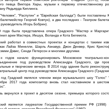
ого певца Виктора Хары, музыки к первому отечественному ро
ману Редьярда Киплинга.
("Человек", "Распутин" и "Еврейская баллада") были поставлены 
(балетмейстер Георгий Ковтун), а два последних - Театром балета
 руководитель Игорь Бобрин).
9 года была представлена опера Градского "Мастер и Маргари
лнил арии Мастера, Иешуа, Воланда и Кота Бегемота.
ский работал в совместных проектах и концертах с такими из
как Лайза Минелли, Шарль Азнавур, Джон Денвер, Крис Кристо
Сэмми Дэвис, Синди Петерсон и многими другими.
х годов начало функционировать Московское театрально-кон
ъединение под руководством Александра Градского, где про
альные и творческие вечера. В 2014 году здание было реконструи
атральный центр под руководством Александра Градского (Градски
год Градский являлся членом жюри музыкального шоу "Голос" 
тябре 2017 года композитор вновь стал наставником в шесто
ос".
вь вернулся в проект в десятом сезоне, премьера которого сост
ский является лауреатом Государственной премии РФ (1998)
ный деятель искусств Российской Федерации" (1997).