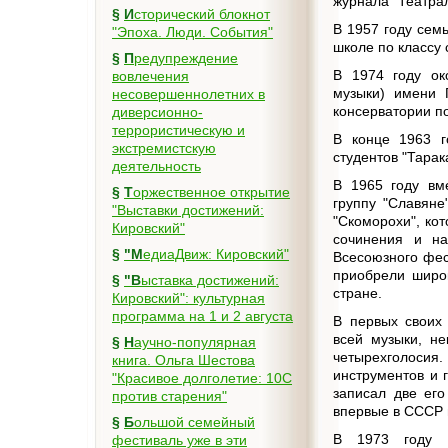
журнала "Театра
§
Исторический блокнот
В 1957 году сем
"Эпоха. Люди. События"
школе по классу 
§
Предупреждение
В 1974 году ок
вовлечения
музыки) имени 
несовершеннолетних в
консерватории по
диверсионно-
террористическую и
В конце 1963 г
экстремистскую
студентов "Тарак
деятельность
В 1965 году вм
§
Торжественное открытие
группу "Славяне"
"Выставки достижений:
"Скоморохи", ко
Кировский"
сочинения и на
§
"МедиаДвиж: Кировский"
Всесоюзного фес
приобрели широк
§
"Выставка достижений:
стране.
Кировский": культурная
программа на 1 и 2 августа
В первых своих 
всей музыки, не
§
Научно-популярная
четырехголосия.
книга. Ольга Шестова
инструментов и 
"Красивое долголетие: 10C
записал две его
против старения"
впервые в СССР 
§
Большой семейный
В 1973 году к
фестиваль уже в эти