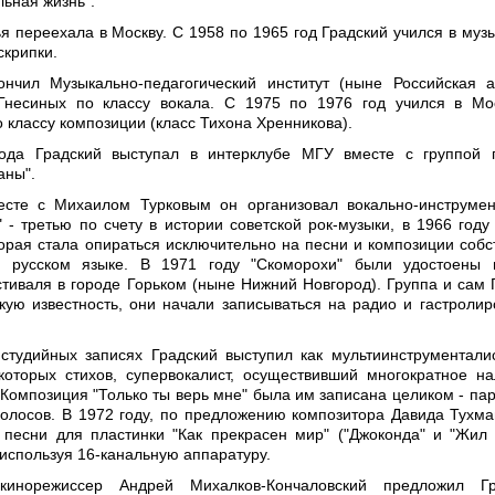
льная жизнь".
ья переехала в Москву. С 1958 по 1965 год Градский учился в муз
скрипки.
ончил Музыкально-педагогический институт (ныне Российская 
Гнесиных по классу вокала. С 1975 по 1976 год учился в Мо
 классу композиции (класс Тихона Хренникова).
ода Градский выступал в интерклубе МГУ вместе с группой 
аны".
есте с Михаилом Турковым он организовал вокально-инструме
 - третью по счету в истории советской рок-музыки, в 1966 году 
торая стала опираться исключительно на песни и композиции собс
 русском языке. В 1971 году "Скоморохи" были удостоены г
тиваля в городе Горьком (ныне Нижний Новгород). Группа и сам 
ую известность, они начали записываться на радио и гастролир
студийных записях Градский выступил как мультиинструменталис
которых стихов, супервокалист, осуществивший многократное н
 Композиция "Только ты верь мне" была им записана целиком - пар
голосов. В 1972 году, по предложению композитора Давида Тухма
 песни для пластинки "Как прекрасен мир" ("Джоконда" и "Жил 
используя 16-канальную аппаратуру.
инорежиссер Андрей Михалков-Кончаловский предложил Гр