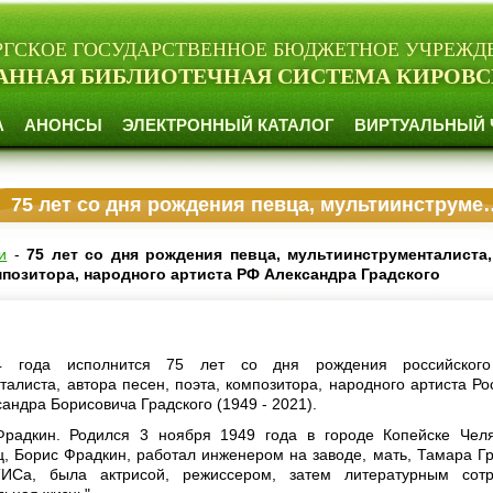
РГСКОЕ ГОСУДАРСТВЕННОЕ БЮДЖЕТНОЕ УЧРЕЖД
АННАЯ БИБЛИОТЕЧНАЯ СИСТЕМА КИРОВС
А
АНОНСЫ
ЭЛЕКТРОННЫЙ КАТАЛОГ
ВИРТУАЛЬНЫЙ 
75 лет со дня рождения певца, мультиинструменталиста, автора песен, поэта, композитора, народного артиста РФ Александра Градского
и
-
75 лет со дня рождения певца, мультиинструменталиста
омпозитора, народного артиста РФ Александра Градского
 года исполнится 75 лет со дня рождения российского
талиста, автора песен, поэта, композитора, народного артиста Ро
андра Борисовича Градского (1949 - 2021).
радкин. Родился 3 ноября 1949 года в городе Копейске Чел
ец, Борис Фрадкин, работал инженером на заводе, мать, Тамара Гр
ИСа, была актрисой, режиссером, затем литературным сотр