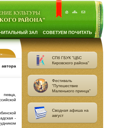
ЕНИЕ КУЛЬТУРЫ
КОГО РАЙОНА"
ЧИТАЛЬНЫЙ ЗАЛ
СОВЕТУЕМ ПОЧИТАТЬ
СПб ГБУК "ЦБС
Кировского района"
, автора
Фестиваль
"Путешествие
Маленького принца"
 певца,
ссийской
Сводная афиша на
ябинской
август
адская -
удником