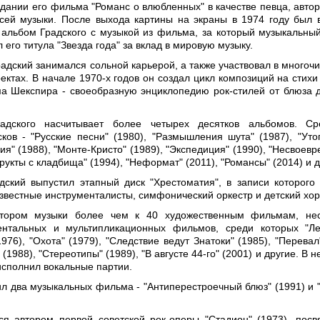
здании его фильма "Романс о влюбленных" в качестве певца, автор
всей музыки. После выхода картины на экраны в 1974 году был
альбом Градского с музыкой из фильма, за который музыкальны
л его титула "Звезда года" за вклад в мировую музыку.
адский занимался сольной карьерой, а также участвовал в многоч
ектах. В начале 1970-х годов он создал цикл композиций на стихи
а Шекспира - своеобразную энциклопедию рок-стилей от блюза д
адского насчитывает более четырех десятков альбомов. Ср
ков - "Русские песни" (1980), "Размышления шута" (1987), "Утоп
гия" (1988), "Монте-Кристо" (1989), "Экспедиция" (1990), "Несвое
Фрукты с кладбища" (1994), "Неформат" (2011), "Романсы" (2014) и д
дский выпустил этапный диск "Хрестоматия", в записи которого
известные инструменталисты, симфонический оркестр и детский хор
тором музыки более чем к 40 художественным фильмам, нес
ентальных и мультипликационных фильмов, среди которых "Л
976), "Охота" (1979), "Следствие ведут Знатоки" (1985), "Перевал
(1988), "Стереотипы" (1989), "В августе 44-го" (2001) и другие. В 
исполнил вокальные партии.
ил два музыкальных фильма - "Антиперестроечный блюз" (1991) и
ся автором первой советской рок-оперы "Стадион" (1973), пос