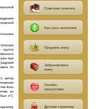
ыкальной
Советуем почитать
академия
сковской
Как стать читателем
польских
нтальную
Продлить книгу
- группу
твенного
ран-при
Градский
Забронировать
овать по
книгу
т, автор
аложение
Онлайн-
тии всех
присутствие
нова, он
был я"),
Детская страничка
адскому