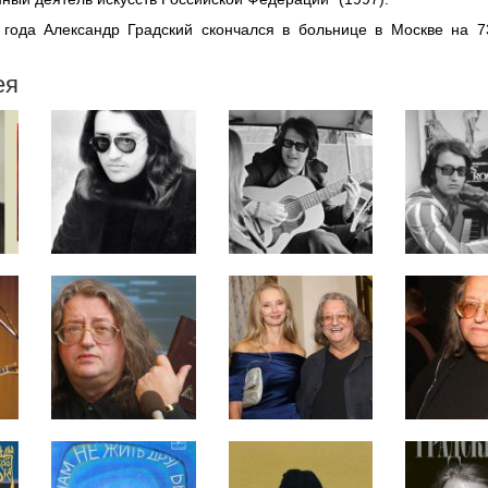
года Александр Градский скончался в больнице в Москве на 7
ея