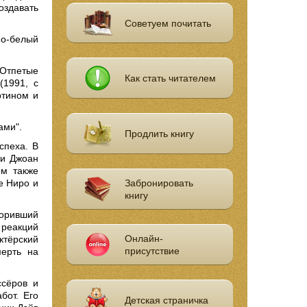
оздавать
Советуем почитать
но-белый
"Отпетые
Как стать читателем
(1991, с
ртином и
тами".
Продлить книгу
спеха. В
 и Джоан
ом также
е Ниро и
Забронировать
книгу
соривший
 реакций
Онлайн-
тёрский
присутствие
мерть на
ссёров и
бот. Его
Детская страничка