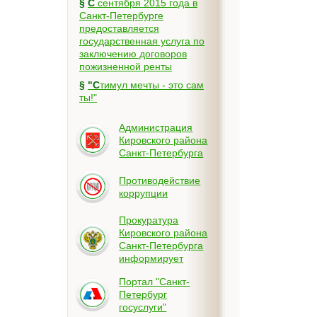
§
С сентября 2015 года в
Санкт-Петербурге
предоставляется
государственная услуга по
заключению договоров
пожизненной ренты
§
"Стимул мечты - это сам
ты!"
Администрация
Кировского района
Санкт-Петербурга
Противодействие
коррупции
Прокуратура
Кировского района
Санкт-Петербурга
информирует
Портал "Санкт-
Петербург
госуслуги"