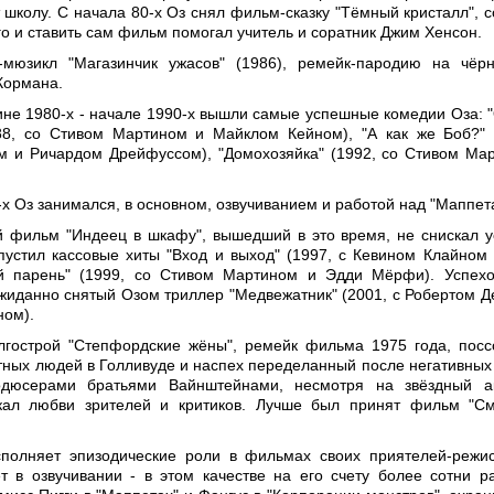
т школу. С начала 80-х Оз снял фильм-сказку "Тёмный кристалл", с
го и ставить сам фильм помогал учитель и соратник Джим Хенсон.
мюзикл "Магазинчик ужасов" (1986), ремейк-пародию на чёр
Кормана.
ине 1980-х - начале 1990-х вышли самые успешные комедии Оза: 
88, со Стивом Мартином и Майклом Кейном), "А как же Боб?" 
 и Ричардом Дрейфуссом), "Домохозяйка" (1992, со Стивом Ма
-х Оз занимался, в основном, озвучиванием и работой над "Маппе
 фильм "Индеец в шкафу", вышедший в это время, не снискал у
пустил кассовые хиты "Вход и выход" (1997, с Кевином Клайном
ый парень" (1999, со Стивом Мартином и Эдди Мёрфи). Успех
жиданно снятый Озом триллер "Медвежатник" (2001, с Робертом Д
ном).
лгострой "Степфордские жёны", ремейк фильма 1975 года, пос
тных людей в Голливуде и наспех переделанный после негативных
одюсерами братьями Вайнштейнами, несмотря на звёздный ак
скал любви зрителей и критиков. Лучше был принят фильм "С
сполняет эпизодические роли в фильмах своих приятелей-режи
ет в озвучивании - в этом качестве на его счету более сотни ра