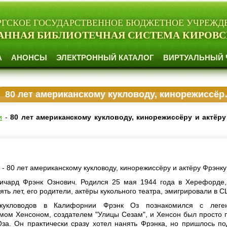
РГСКОЕ ГОСУДАРСТВЕННОЕ БЮДЖЕТНОЕ УЧРЕЖД
АННАЯ БИБЛИОТЕЧНАЯ СИСТЕМА КИРОВС
А
АНОНСЫ
ЭЛЕКТРОННЫЙ КАТАЛОГ
ВИРТУАЛЬНЫЙ 
80 лет американскому кукловоду, кинорежиссёру и актёру Фрэнку Озу
и
-
80 лет американскому кукловоду, кинорежиссёру и актёр
 - 80 лет американскому кукловоду, кинорежиссёру и актёру Фрэнку
ичард Фрэнк Ознович. Родился 25 мая 1944 года в Херефорде,
ять лет, его родители, актёры кукольного театра, эмигрировали в 
кукловодов в Калифорнии Фрэнк Оз познакомился с леге
мом Хенсоном, создателем "Улицы Сезам", и Хенсон был просто 
за. Он практически сразу хотел нанять Фрэнка, но пришлось по