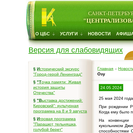
САНКТ-ПЕТЕРБУ
"ЦЕНТРАЛИЗОВ
О ЦБС
УСЛУГИ
НОВОСТИ
АФИШ
Версия для слабовидящих
Главная
-
Новост
§
Исторический экскурс
Озу
"Город-герой Ленинград"
§
"Точка памяти: Живая
история защиты
24.05.2024
Отечества"
25 мая 2024 года
§
"Выставка достижений:
Кировский": культурная
При рождении Р
программа на 8 и 9 августа
Когда ему было п
§
Игровая программа
На конвенции 
"Парашют, тельняшка,
кукольником Джи
голубой берет"
способностями О