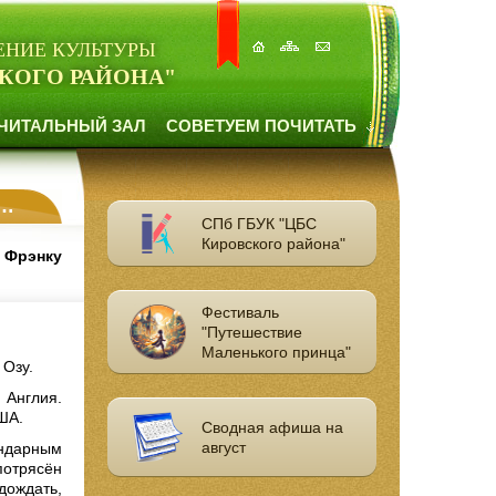
ЕНИЕ КУЛЬТУРЫ
КОГО РАЙОНА"
ЧИТАЛЬНЫЙ ЗАЛ
СОВЕТУЕМ ПОЧИТАТЬ
СПб ГБУК "ЦБС
Кировского района"
у Фрэнку
Фестиваль
"Путешествие
Маленького принца"
 Озу.
 Англия.
США.
Сводная афиша на
август
ндарным
потрясён
дождать,