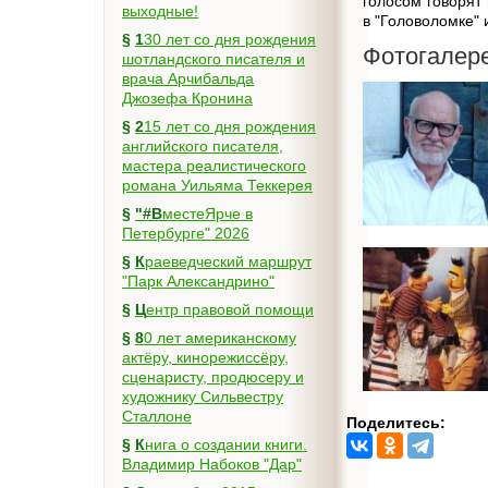
голосом говорят 
выходные!
в "Головоломке" 
§
130 лет со дня рождения
Фотогалер
шотландского писателя и
врача Арчибальда
Джозефа Кронина
§
215 лет со дня рождения
английского писателя,
мастера реалистического
романа Уильяма Теккерея
§
"#ВместеЯрче в
Петербурге" 2026
§
Краеведческий маршрут
"Парк Александрино"
§
Центр правовой помощи
§
80 лет американскому
актёру, кинорежиссёру,
сценаристу, продюсеру и
художнику Сильвестру
Сталлоне
Поделитесь:
§
Книга о создании книги.
Владимир Набоков "Дар"