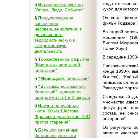
когда тот окончи
§
Исторический блокнот
кукол для которо
"Эпоха. Люди. События"
Оз снял фильм-
§
Предупреждение
фильм Роджера 
вовлечения
несовершеннолетних в
Во второй полов
диверсионно-
мошенники" (19
террористическую и
Биллом Мюрреем
экстремистскую
Голди Хоун).
деятельность
В середине 1990
§
Торжественное открытие
"Выставки достижений:
Приключенческий
Кировский"
конце 1990-х вы
Кьюсак), "Клёв
§
"МедиаДвиж: Кировский"
пользовался нео
§
"Выставка достижений:
Эдвардом Норто
Кировский": культурная
Скандальный до
программа на 1 и 2 августа
множество извес
§
Научно-популярная
фокус-групп пр
книга. Ольга Шестова
состав, не сни
"Красивое долголетие: 10C
похоронах".
против старения"
Оз регулярно и
§
Большой семейный
активно участву
фестиваль уже в эти