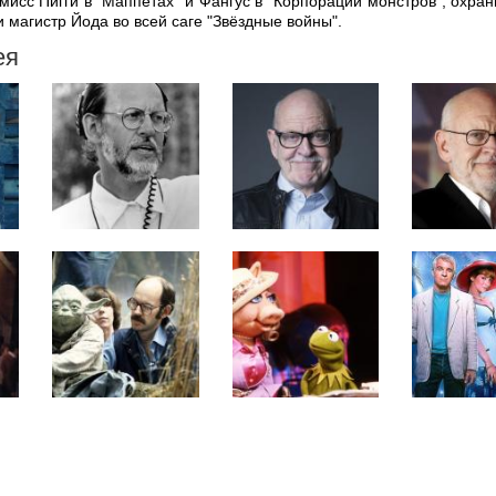
мисс Пигги в "Маппетах" и Фангус в "Корпорации монстров", охран
и магистр Йода во всей саге "Звёздные войны".
ея