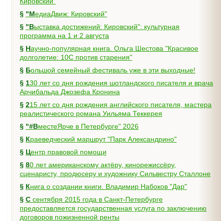
Кировский"
§
"МедиаДвиж: Кировский"
§
"Выставка достижений: Кировский": культурная
программа на 1 и 2 августа
§
Научно-популярная книга. Ольга Шестова "Красивое
долголетие: 10C против старения"
§
Большой семейный фестиваль уже в эти выходные!
§
130 лет со дня рождения шотландского писателя и врача
Арчибальда Джозефа Кронина
§
215 лет со дня рождения английского писателя, мастера
реалистического романа Уильяма Теккерея
§
"#ВместеЯрче в Петербурге" 2026
§
Краеведческий маршрут "Парк Александрино"
§
Центр правовой помощи
§
80 лет американскому актёру, кинорежиссёру,
сценаристу, продюсеру и художнику Сильвестру Сталлоне
§
Книга о создании книги. Владимир Набоков "Дар"
§
С сентября 2015 года в Санкт-Петербурге
предоставляется государственная услуга по заключению
договоров пожизненной ренты