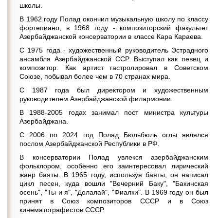
школы.
В 1962 году Полад окончил музыкальную школу по классу
фортепиано, в 1968 году - композиторский факультет
Азербайджанской консерватории в классе Кара Караева.
С 1975 года - художественный руководитель Эстрадного
ансамбля Азербайджанской ССР. Выступал как певец и
композитор. Как артист гастролировал в Советском
Союзе, побывал более чем в 70 странах мира.
С 1987 года был директором и художественным
руководителем Азербайджанской филармонии.
В 1988-2005 годах занимал пост министра культуры
Азербайджана.
С 2006 по 2024 год Полад Бюльбюль оглы являлся
послом Азербайджанской Республики в РФ.
В консерватории Полад увлекся азербайджанским
фольклором, особенно его заинтересовал лирический
жанр баяты. В 1965 году, используя баяты, он написал
цикл песен, куда вошли "Вечерний Баку", "Бакинская
осень", "Ты и я", "Долалай", "Фиалки". В 1969 году он был
принят в Союз композиторов СССР и в Союз
кинематографистов СССР.