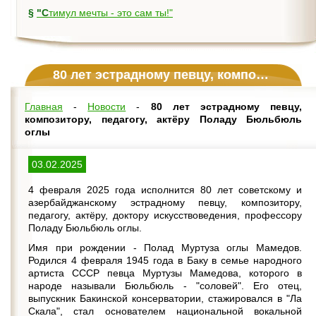
§
"Стимул мечты - это сам ты!"
80 лет эстрадному певцу, композитору, педагогу, актёру Поладу Бюльбюль оглы
Главная
-
Новости
-
80 лет эстрадному певцу,
композитору, педагогу, актёру Поладу Бюльбюль
оглы
03.02.2025
4 февраля 2025 года исполнится 80 лет советскому и
азербайджанскому эстрадному певцу, композитору,
педагогу, актёру, доктору искусствоведения, профессору
Поладу Бюльбюль оглы.
Имя при рождении - Полад Муртуза оглы Мамедов.
Родился 4 февраля 1945 года в Баку в семье народного
артиста СССР певца Муртузы Мамедова, которого в
народе называли Бюльбюль - "соловей". Его отец,
выпускник Бакинской консерватории, стажировался в "Ла
Скала", стал основателем национальной вокальной