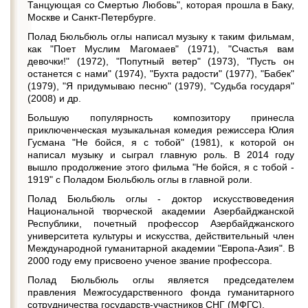
Танцующая со Смертью Любовь", которая прошла в Баку,
Москве и Санкт-Петербурге.
Полад Бюльбюль оглы написал музыку к таким фильмам,
как "Поет Муслим Магомаев" (1971), "Счастья вам
девочки!" (1972), "Попутный ветер" (1973), "Пусть он
останется с нами" (1974), "Бухта радости" (1977), "Бабек"
(1979), "Я придумываю песню" (1979), "Судьба государя"
(2008) и др.
Большую популярность композитору принесла
приключенческая музыкальная комедия режиссера Юлия
Гусмана "Не бойся, я с тобой" (1981), к которой он
написал музыку и сыграл главную роль. В 2014 году
вышло продолжение этого фильма "Не бойся, я с тобой -
1919" с Поладом Бюльбюль оглы в главной роли.
Полад Бюльбюль оглы - доктор искусствоведения
Национальной творческой академии Азербайджанской
Республики, почетный профессор Азербайджанского
университета культуры и искусства, действительный член
Международной гуманитарной академии "Европа-Азия". В
2000 году ему присвоено ученое звание профессора.
Полад Бюльбюль оглы является председателем
правления Межгосударственного фонда гуманитарного
сотрудничества государств-участников СНГ (МФГС).