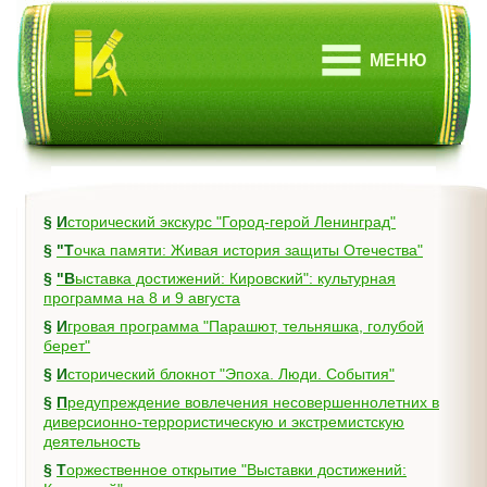
МЕНЮ
§
Исторический экскурс "Город-герой Ленинград"
§
"Точка памяти: Живая история защиты Отечества"
§
"Выставка достижений: Кировский": культурная
программа на 8 и 9 августа
§
Игровая программа "Парашют, тельняшка, голубой
берет"
§
Исторический блокнот "Эпоха. Люди. События"
§
Предупреждение вовлечения несовершеннолетних в
диверсионно-террористическую и экстремистскую
деятельность
§
Торжественное открытие "Выставки достижений: