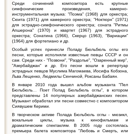
Среди сочинений композитора есть крупные
симфонические произведения, камерно-
инструментальная музыка: "Поэма" (1968) для оpкестра;
Сюита (1971) для камерного оpкестра; "Ноктюрн" (1971)
для эстрадно-симфонического оркестра; соната "Ритмы
Апшерона" (1970) и квартет (1967) для эстрадного
оркестра; Сонатина (1966), Скерцо (1963), "Вариации"
(1964) для фортепиано и др.
Особый успех принесли Поладу Бюльбюль оглы его
песни, которые исполняли известные певцы СССР и он
сам. Среди них - "Позвони", "Раздолье", "Озаренный мир",
"Азербайджан" и др. Его песни вошли в репертуар
эстрадных певцов Муслима Магомаева, Иосифа Кобзона,
Льва Лещенко, Людмилы Сенчиной, Роксаны Бабаян.
В январе 2010 года вышел альбом музыканта "Пел
Бюльбюль… Поет Полад Бюльбюль оглы", в котором
представлены 14 популярных азербайджанских песен.
Музыкант обработал эти песни совместно с композитором
Сиявушем Керими.
В творческом активе Полада Бюльбюль оглы - мюзикл,
вокальные циклы, музыка к кинофильмам и
драматическим спектаклям. В 2005 году состоялась
премьера балета композитора "Любовь и Смерть, или