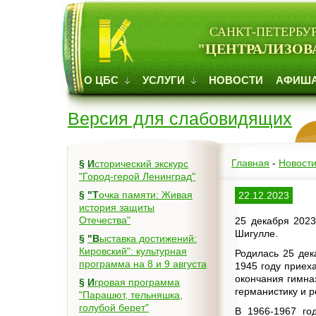
САНКТ-ПЕТЕРБУ
"ЦЕНТРАЛИЗОВ
О ЦБС
УСЛУГИ
НОВОСТИ
АФИШ
Версия для слабовидящих
Главная
-
Новост
§
Исторический экскурс
"Город-герой Ленинград"
§
"Точка памяти: Живая
22.12.2023
история защиты
Отечества"
25 декабря 2023
Шигулле.
§
"Выставка достижений:
Кировский": культурная
Родилась 25 дек
программа на 8 и 9 августа
1945 году приех
окончания гимна
§
Игровая программа
германистику и р
"Парашют, тельняшка,
голубой берет"
В 1966-1967 го