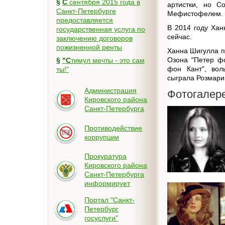
§
С сентября 2015 года в
артистки, но С
Санкт-Петербурге
Мефистофелем.
предоставляется
В 2014 году Хан
государственная услуга по
сейчас.
заключению договоров
пожизненной ренты
Ханна Шигулла п
Озона "Петер ф
§
"Стимул мечты - это сам
фон Кант", вол
ты!"
сыграла Розмари
Администрация
Фотогалер
Кировского района
Санкт-Петербурга
Противодействие
коррупции
Прокуратура
Кировского района
Санкт-Петербурга
информирует
Портал "Санкт-
Петербург
госуслуги"