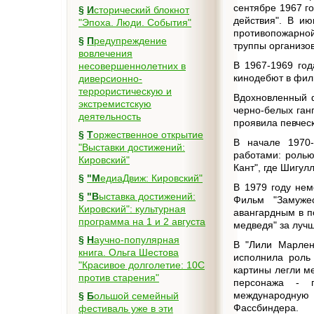
сентябре 1967 г
§
Исторический блокнот
действия". В ию
"Эпоха. Люди. События"
противопожарной
§
Предупреждение
труппы организов
вовлечения
В 1967-1969 год
несовершеннолетних в
кинодебют в фил
диверсионно-
террористическую и
Вдохновленный 
экстремистскую
черно-белых ган
деятельность
проявила певческ
§
Торжественное открытие
В начале 1970
"Выставки достижений:
работами: ролью
Кировский"
Кант", где Шигу
§
"МедиаДвиж: Кировский"
В 1979 году нем
§
"Выставка достижений:
Фильм "Замуже
Кировский": культурная
авангардным в п
программа на 1 и 2 августа
медведя" за луч
§
Научно-популярная
В "Лили Марлен
книга. Ольга Шестова
исполнила роль 
"Красивое долголетие: 10C
картины легли м
против старения"
персонажа - 
международную 
§
Большой семейный
Фассбиндера.
фестиваль уже в эти