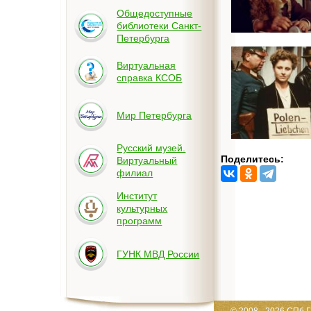
Общедоступные
библиотеки Санкт-
Петербурга
Виртуальная
справка КСОБ
Мир Петербурга
Русский музей.
Поделитесь:
Виртуальный
филиал
Институт
культурных
программ
ГУНК МВД России