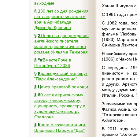
выходные!
Ханна Шигулла с
§
130 лет со дня рождения
С 1981 года про
шотландского писателя и
врача Арчибальда
С 1982 года, по
Джозефа Кронина
мультинационал
фильме "Любовь 
§
215 лет со дня рождения
(1983) Маргарет
английского писателя,
Саймона Лэнгтона
мастера реалистического
романа Уильяма Теккерея
Российскому зри
(1986) с Чаком Н
§
"#ВместеЯрче в
Петербурге" 2026
С середины 199
пианистом и к
§
Краеведческий маршрут
репертуаром по 
"Парк Александрино"
и других. Артис
§
Центр правовой помощи
между двумя мир
§
80 лет американскому
Италии, России,
актёру, кинорежиссёру,
Значимыми кинор
сценаристу, продюсеру и
Фатиха Акина, к
художнику Сильвестру
"Татарская княж
Сталлоне
Ахматовой.
§
Книга о создании книги.
В 2011 году на
Владимир Набоков "Дар"
премию "Золотой