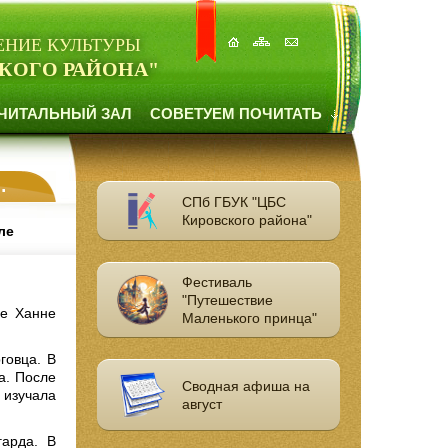
ЕНИЕ КУЛЬТУРЫ
КОГО РАЙОНА"
ЧИТАЛЬНЫЙ ЗАЛ
СОВЕТУЕМ ПОЧИТАТЬ
СПб ГБУК "ЦБС
Кировского района"
ле
Фестиваль
"Путешествие
це Ханне
Маленького принца"
говца. В
а. После
Сводная афиша на
 изучала
август
гарда. В