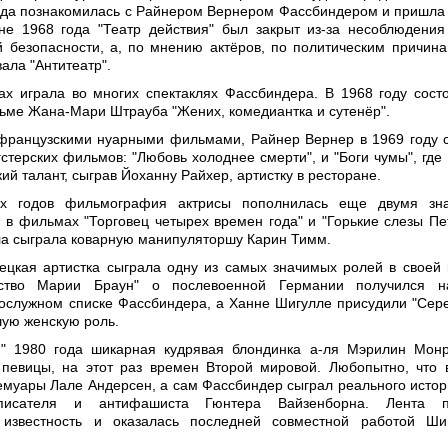
ода познакомилась с Райнером Вернером Фассбиндером и пришла 
не 1968 года "Театр действия" был закрыт из-за несоблюдения
 безопасности, а, по мнению актёров, по политическим причина
ала "Антитеатр".
ах играла во многих спектаклях Фассбиндера. В 1968 году сост
ьме Жана-Мари Штрауба "Жених, комедиантка и сутенёр".
французскими нуарными фильмами, Райнер Вернер в 1969 году 
гстерских фильмов: "Любовь холоднее смерти", и "Боги чумы", где
ий талант, сыграв Йоханну Райхер, артистку в ресторане.
-х годов фильмография актрисы пополнилась еще двумя зн
 в фильмах "Торговец четырех времен года" и "Горькие слезы П
лла сыграла коварную манипуляторшу Карин Тимм.
ецкая артистка сыграла одну из самых значимых ролей в своей 
ство Марии Браун" о послевоенной Германии получился н
ослужном списке Фассбиндера, а Ханне Шигулле присудили "Сер
шую женскую роль.
" 1980 года шикарная кудрявая блондинка а-ля Мэрилин Мон
певицы, на этот раз времен Второй мировой. Любопытно, что 
емуары Лале Андерсен, а сам Фассбиндер сыграл реального истор
писателя и антифашиста Гюнтера Вайзенборна. Лента п
известность и оказалась последней совместной работой Ши