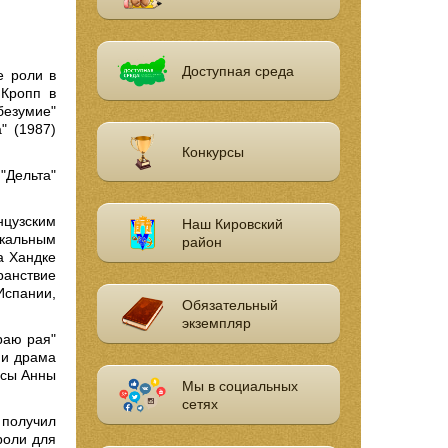
Доступная среда
е роли в
 Кропп в
безумие"
" (1987)
Конкурсы
"Дельта"
нцузским
Наш Кировский
кальным
район
а Хандке
ранствие
Испании,
Обязательный
экземпляр
раю рая"
 и драма
ссы Анны
Мы в социальных
сетях
 получил
роли для