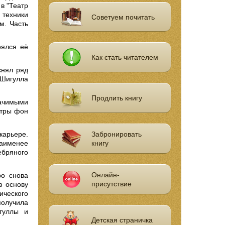
в "Театр
 техники
Советуем почитать
м. Часть
оялся её
Как стать читателем
снял ряд
 Шигулла
Продлить книгу
ачимыми
етры фон
карьере.
Забронировать
аименее
книгу
ебряного
Онлайн-
ро снова
присутствие
в основу
ического
олучила
гуллы и
Детская страничка