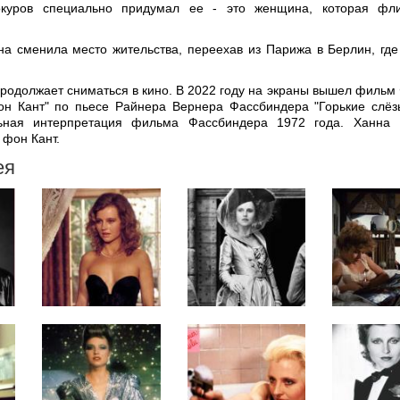
окуров специально придумал ее - это женщина, которая фли
на сменила место жительства, переехав из Парижа в Берлин, где
родолжает сниматься в кино. В 2022 году на экраны вышел фильм
он Кант" по пьесе Райнера Вернера Фассбиндера "Горькие слё
ьная интерпретация фильма Фассбиндера 1972 года. Ханна 
 фон Кант.
ея