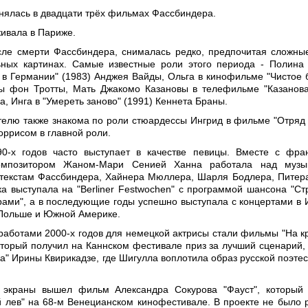
нялась в двадцати трёх фильмах Фассбиндера.
живала в Париже.
сле смерти Фассбиндера, снималась редко, предпочитая сложны
ьных картинах. Самые известные роли этого периода - Полина
в Германии" (1983) Анджея Вайды, Ольга в кинофильме "Чистое 
ы фон Тротты, Мать Джакомо Казановы в телефильме "Казанова
, Инга в "Умереть заново" (1991) Кеннета Браны.
телю также знакома по роли стюардессы Ингрид в фильме "Отряд 
оррисом в главной роли.
0-х годов часто выступает в качестве певицы. Вместе с фра
омпозитором Жаном-Мари Сенией Ханна работала над музы
текстам Фассбиндера, Хайнера Мюллера, Шарля Бодлера, Питер
тка выступала на "Berliner Festwochen" с программой шансона "Ст
ами", а в последующие годы успешно выступала с концертами в 
 Польше и Южной Америке.
аботами 2000-х годов для немецкой актрисы стали фильмы "На к
оторый получил на Каннском фестивале приз за лучший сценарий,
на" Ирины Квирикадзе, где Шигулла воплотила образ русской поэте
 экраны вышел фильм Александра Сокурова "Фауст", который
 лев" на 68-м Венецианском кинофестивале. В проекте не было 