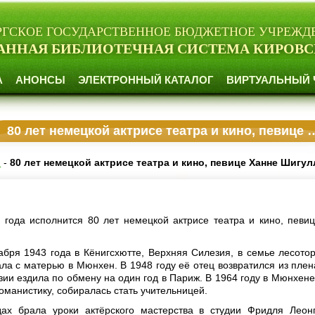
РГСКОЕ ГОСУДАРСТВЕННОЕ БЮДЖЕТНОЕ УЧРЕЖД
АННАЯ БИБЛИОТЕЧНАЯ СИСТЕМА КИРОВС
А
АНОНСЫ
ЭЛЕКТРОННЫЙ КАТАЛОГ
ВИРТУАЛЬНЫЙ 
80 лет немецкой актрисе театра и кино, певице Ханне Шигулле
и
-
80 лет немецкой актрисе театра и кино, певице Ханне Шигул
 года исполнится 80 лет немецкой актрисе театра и кино, певи
абря 1943 года в Кёнигсхютте, Верхняя Силезия, в семье лесотор
ала с матерью в Мюнхен. В 1948 году её отец возвратился из плен
зии ездила по обмену на один год в Париж. В 1964 году в Мюнхене
оманистику, собиралась стать учительницей.
дах брала уроки актёрского мастерства в студии Фридля Леон