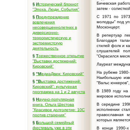
Бичевская работ
§
Исторический блокнот
затем - солистко
"Эпоха. Люди. События"
С 1971 по 1973
§
Предупреждение
молодцы" под уп
вовлечения
Москонцерт.
несовершеннолетних в
диверсионно-
В репертуар пе
террористическую и
Благодаря тала
экстремистскую
стилей фолк и к
деятельность
слушателей пол
§
Торжественное открытие
"Окрасился месяц
"Выставки достижений:
Лауреат междуна
Кировский"
На рубеже 1980-
§
"МедиаДвиж: Кировский"
Наибольшую изве
§
"Выставка достижений:
"Вальс юнкеров",
Кировский": культурная
В 1989 году на
программа на 1 и 2 августа
мировое исполнит
§
Научно-популярная
В середине 1990
книга. Ольга Шестова
исполнении стал
"Красивое долголетие: 10C
православная м
против старения"
которых являетс
§
Большой семейный
фестиваль уже в эти
В конце 1990-х