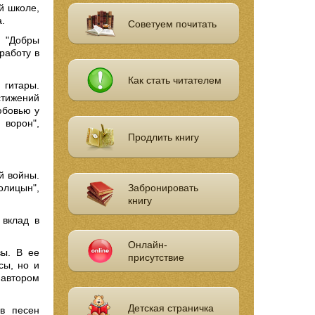
й школе,
а.
Советуем почитать
я "Добры
работу в
Как стать читателем
 гитары.
стижений
юбовью у
 ворон",
Продлить книгу
й войны.
олицын",
Забронировать
книгу
 вклад в
Онлайн-
вы. В ее
присутствие
сы, но и
автором
Детская страничка
ов песен