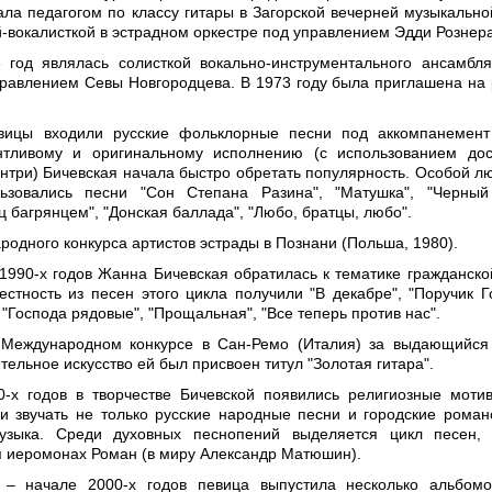
ала педагогом по классу гитары в Загорской вечерней музыкально
й-вокалисткой в эстрадном оркестре под управлением Эдди Рознер
 год являлась солисткой вокально-инструментального ансамбл
равлением Севы Новгородцева. В 1973 году была приглашена на 
вицы входили русские фольклорные песни под аккомпанемент
нтливому и оригинальному исполнению (с использованием до
антри) Бичевская начала быстро обретать популярность. Особой л
ьзовались песни "Сон Степана Разина", "Матушка", "Черный
 багрянцем", "Донская баллада", "Любо, братцы, любо".
родного конкурса артистов эстрады в Познани (Польша, 1980).
1990-х годов Жанна Бичевская обратилась к тематике гражданско
стность из песен этого цикла получили "В декабре", "Поручик Г
 "Господа рядовые", "Прощальная", "Все теперь против нас".
 Международном конкурсе в Сан-Ремо (Италия) за выдающийся
ельное искусство ей был присвоен титул "Золотая гитара".
-х годов в творчестве Бичевской появились религиозные моти
и звучать не только русские народные песни и городские роман
узыка. Среди духовных песнопений выделяется цикл песен, 
я иеромонах Роман (в миру Александр Матюшин).
 – начале 2000-х годов певица выпустила несколько альбом