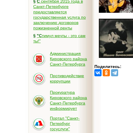
§
С сентября 2015 года в
Санкт-Петербурге
предоставляется
государственная услуга по
заключению договоров
пожизненной ренты
§
"Стимул мечты - это сам
ты!"
Администрация
Кировского района
Санкт-Петербурга
Поделитесь:
Противодействие
коррупции
Прокуратура
Кировского района
Санкт-Петербурга
информирует
Портал "Санкт-
Петербург
госуслуги"