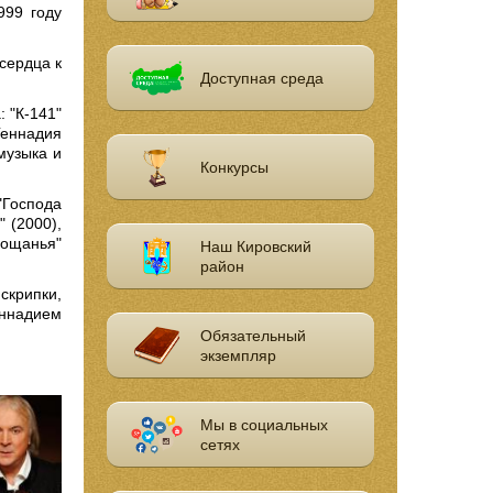
999 году
сердца к
Доступная среда
 "К-141"
еннадия
музыка и
Конкурсы
"Господа
 (2000),
рощанья"
Наш Кировский
район
скрипки,
ннадием
Обязательный
экземпляр
Мы в социальных
сетях