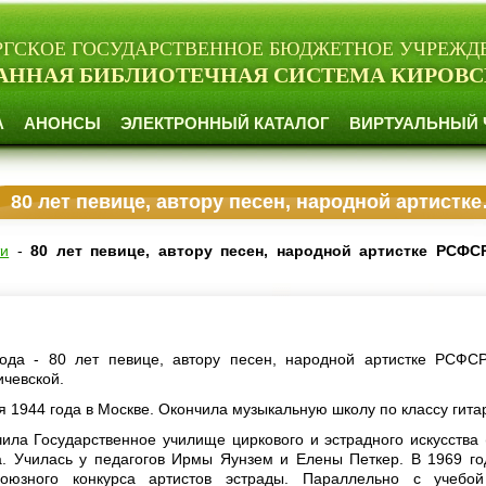
РГСКОЕ ГОСУДАРСТВЕННОЕ БЮДЖЕТНОЕ УЧРЕЖД
АННАЯ БИБЛИОТЕЧНАЯ СИСТЕМА КИРОВС
А
АНОНСЫ
ЭЛЕКТРОННЫЙ КАТАЛОГ
ВИРТУАЛЬНЫЙ 
80 лет певице, автору песен, народной артистке РСФСР Жанне Бичевской
ти
-
80 лет певице, автору песен, народной артистке РСФС
ода - 80 лет певице, автору песен, народной артистке РСФ
чевской.
я 1944 года в Москве. Окончила музыкальную школу по классу гита
чила Государственное училище циркового и эстрадного искусства
а. Училась у педагогов Ирмы Яунзем и Елены Петкер. В 1969 го
союзного конкурса артистов эстрады. Параллельно с учебо