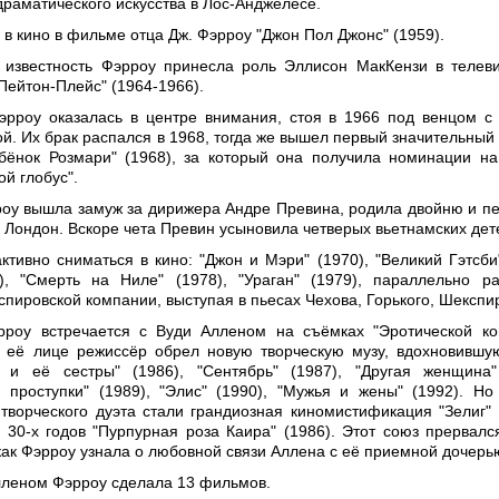
драматического искусства в Лос-Анджелесе.
в кино в фильме отца Дж. Фэрроу "Джон Пол Джонс" (1959).
 известность Фэрроу принесла роль Эллисон МакКензи в телев
Пейтон-Плейс" (1964-1966).
рроу оказалась в центре внимания, стоя в 1966 под венцом с
й. Их брак распался в 1968, тогда же вышел первый значительный
бёнок Розмари" (1968), за который она получила номинации н
ой глобус".
роу вышла замуж за дирижера Андре Превина, родила двойню и п
 Лондон. Вскоре чета Превин усыновила четверых вьетнамских дет
ктивно сниматься в кино: "Джон и Мэри" (1970), "Великий Гэтсби"
), "Смерть на Ниле" (1978), "Ураган" (1979), параллельно р
пировской компании, выступая в пьесах Чехова, Горького, Шекспи
рроу встречается с Вуди Алленом на съёмках "Эротической к
 её лице режиссёр обрел новую творческую музу, вдохновившу
и её сестры" (1986), "Сентябрь" (1987), "Другая женщина"
 проступки" (1989), "Элис" (1990), "Мужья и жены" (1992). Н
творческого дуэта стали грандиозная киномистификация "Зелиг" 
 30-х годов "Пурпурная роза Каира" (1986). Этот союз прервалс
 как Фэрроу узнала о любовной связи Аллена с её приемной дочерь
лленом Фэрроу сделала 13 фильмов.