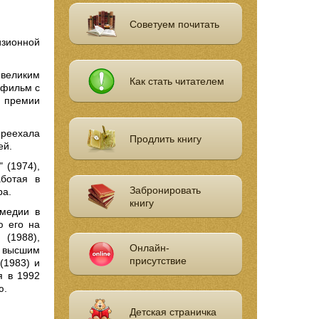
Советуем почитать
изионной
 великим
Как стать читателем
 фильм с
а премии
ереехала
Продлить книгу
ей.
 (1974),
аботая в
Забронировать
ра.
книгу
омедии в
ю его на
 (1988),
Онлайн-
о высшим
присутствие
(1983) и
я в 1992
ю.
Детская страничка