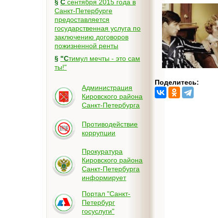
§
С сентября 2015 года в
Санкт-Петербурге
предоставляется
государственная услуга по
заключению договоров
пожизненной ренты
§
"Стимул мечты - это сам
ты!"
Поделитесь:
Администрация
Кировского района
Санкт-Петербурга
Противодействие
коррупции
Прокуратура
Кировского района
Санкт-Петербурга
информирует
Портал "Санкт-
Петербург
госуслуги"