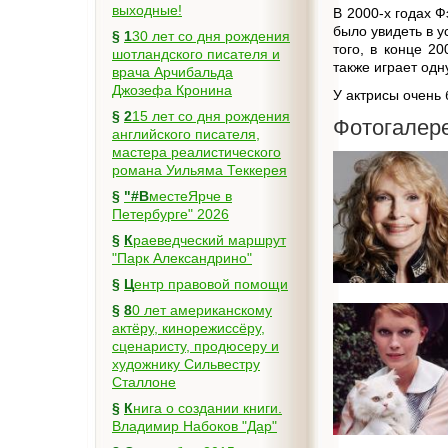
выходные!
В 2000-х годах 
было увидеть в 
§
130 лет со дня рождения
того, в конце 2
шотландского писателя и
также играет одн
врача Арчибальда
Джозефа Кронина
У актрисы очень 
§
215 лет со дня рождения
Фотогалер
английского писателя,
мастера реалистического
романа Уильяма Теккерея
§
"#ВместеЯрче в
Петербурге" 2026
§
Краеведческий маршрут
"Парк Александрино"
§
Центр правовой помощи
§
80 лет американскому
актёру, кинорежиссёру,
сценаристу, продюсеру и
художнику Сильвестру
Сталлоне
§
Книга о создании книги.
Владимир Набоков "Дар"