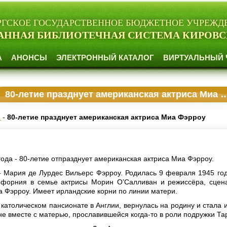
РГСКОЕ ГОСУДАРСТВЕННОЕ БЮДЖЕТНОЕ УЧРЕЖД
АННАЯ БИБЛИОТЕЧНАЯ СИСТЕМА КИРОВС
А
АНОНСЫ
ЭЛЕКТРОННЫЙ КАТАЛОГ
ВИРТУАЛЬНЫЙ 
80-летие празднует американская актриса Миа Фэрроу
и
-
80-летие празднует американская актриса Миа Фэрроу
ода - 80-летие отпразднует американская актриса Миа Фэрроу.
 Мария де Лурдес Вильерс Фэрроу. Родилась 9 февраля 1945 год
ифорния в семье актрисы Морин О’Салливан и режиссёра, сцен
 Фэрроу. Имеет ирландские корни по линии матери.
 католическом пансионате в Англии, вернулась на родину и стала и
е вместе с матерью, прославившейся когда-то в роли подружки Та