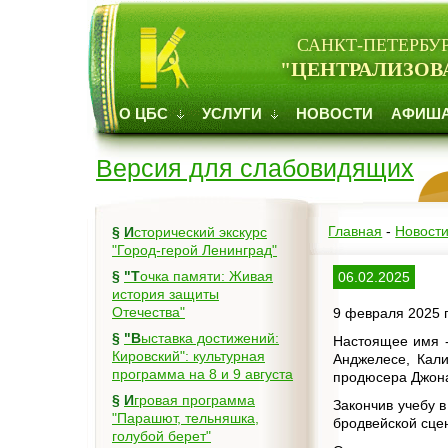
САНКТ-ПЕТЕРБУ
"ЦЕНТРАЛИЗОВ
О ЦБС
УСЛУГИ
НОВОСТИ
АФИШ
Версия для слабовидящих
Главная
-
Новост
§
Исторический экскурс
"Город-герой Ленинград"
§
"Точка памяти: Живая
06.02.2025
история защиты
Отечества"
9 февраля 2025 г
§
"Выставка достижений:
Настоящее имя -
Кировский": культурная
Анджелесе, Кал
программа на 8 и 9 августа
продюсера Джона
§
Игровая программа
Закончив учебу в
"Парашют, тельняшка,
бродвейской сцен
голубой берет"