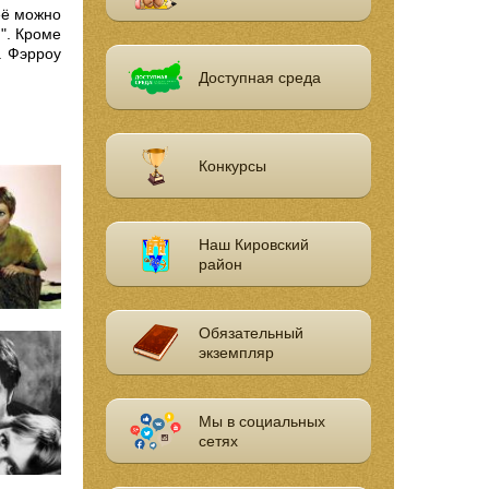
её можно
". Кроме
а Фэрроу
Доступная среда
Конкурсы
Наш Кировский
район
Обязательный
экземпляр
Мы в социальных
сетях