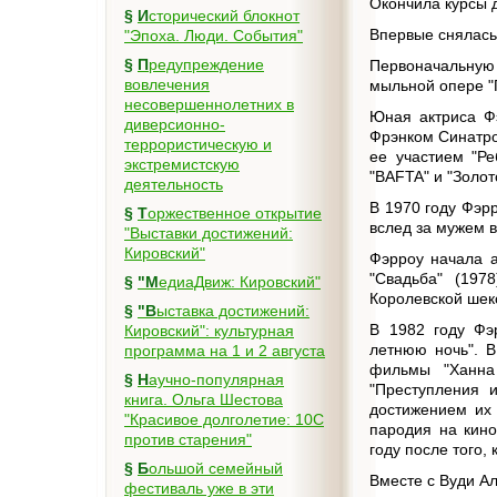
Окончила курсы 
§
Исторический блокнот
Впервые снялась 
"Эпоха. Люди. События"
§
Предупреждение
Первоначальную
вовлечения
мыльной опере "
несовершеннолетних в
Юная актриса Фэ
диверсионно-
Фрэнком Синатро
террористическую и
ее участием "Ре
экстремистскую
"BAFTA" и "Золот
деятельность
В 1970 году Фэр
§
Торжественное открытие
вслед за мужем в
"Выставки достижений:
Кировский"
Фэрроу начала а
"Свадьба" (1978
§
"МедиаДвиж: Кировский"
Королевской шекс
§
"Выставка достижений:
В 1982 году Фэ
Кировский": культурная
летнюю ночь". В
программа на 1 и 2 августа
фильмы "Ханна 
§
Научно-популярная
"Преступления и
книга. Ольга Шестова
достижением их 
"Красивое долголетие: 10C
пародия на кино
против старения"
году после того,
§
Большой семейный
Вместе с Вуди А
фестиваль уже в эти