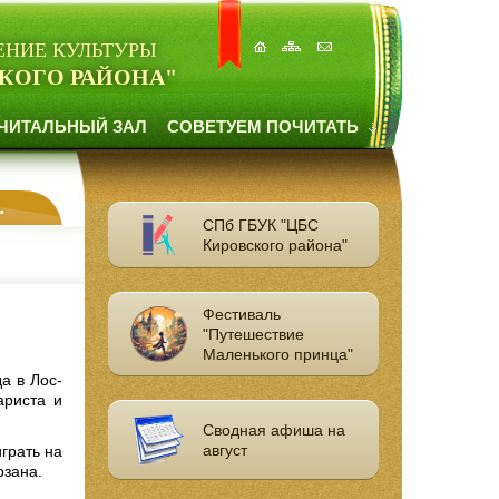
ЕНИЕ КУЛЬТУРЫ
КОГО РАЙОНА"
ЧИТАЛЬНЫЙ ЗАЛ
СОВЕТУЕМ ПОЧИТАТЬ
СПб ГБУК "ЦБС
Кировского района"
Фестиваль
"Путешествие
Маленького принца"
а в Лос-
ариста и
Сводная афиша на
август
грать на
рзана.