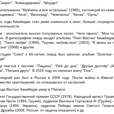
"Секрет", "Командировка", "Моцарт".
иноальманах "Мужчины и все остальные" (1985), состоящий из семи
диевна", "Хечо", "Виноград", "Чемпионы", "Кепка", "Орлы".
-е годы Кикабидзе стал реже сниматься в кино, больше сосредот
еятельности.
е - исполнитель многих популярных песен: "Чито гврито", "Мои го
гих. В дискографию певца входят альбомы "Поет Вахтанг Кикабидзе"
), "Танго любви" (1999), "Грузия, любовь моя" (2003), "Я жизнь не
зни" (2008) и другие.
студии "Союз" к 60-летию певца был записан альбом "Золотые
зе".
р текстов к песням: "Пацаны", "Пей до дна", "Друзья детства" (А
а", "Письмо другу". В 2016 году он написал книгу "Они".
следний раз был в России в 2008 году. После войны в Южной
жество приглашений, он отказывался от гастролей.
ода Вахтанг Кикабидзе умер в Тбилиси.
реат Государственной премии СССР (1978), Народный артист Грузии
м Чести (1994, Грузия), орденом Вахтанга Горгасала III (Грузия),
орца (1994, Украина), орденом Победы имени Святого Георги
 Дружбы (2008, Россия, от ордена отказался) и др.