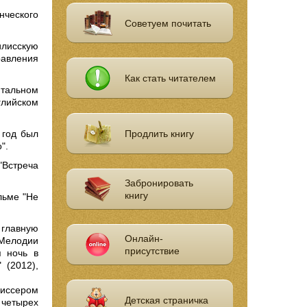
нческого
Советуем почитать
лисскую
равления
Как стать читателем
нтальном
глийском
 год был
Продлить книгу
".
"Встреча
Забронировать
книгу
льме "Не
 главную
Онлайн-
Мелодии
присутствие
я ночь в
 (2012),
жиссером
Детская страничка
 четырех