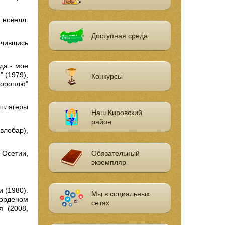
 новелл:
Доступная среда
очившись
да - мое
 (1979),
Конкурсы
 тороплю"
 шлягеры
Наш Кировский
район
влобар),
Обязательный
 Осетии,
экземпляр
 (1980).
Мы в социальных
 орденом
сетях
я (2008,