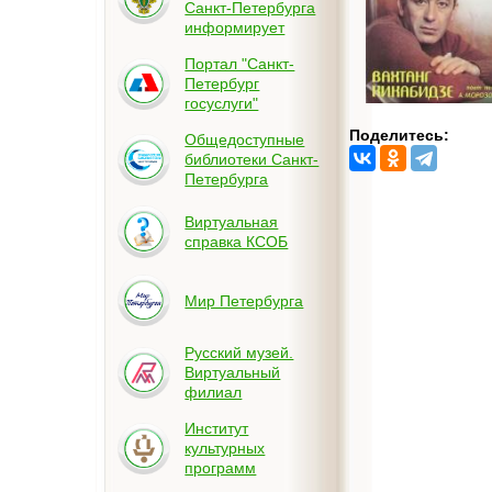
Санкт-Петербурга
информирует
Портал "Санкт-
Петербург
госуслуги"
Поделитесь:
Общедоступные
библиотеки Санкт-
Петербурга
Виртуальная
справка КСОБ
Мир Петербурга
Русский музей.
Виртуальный
филиал
Институт
культурных
программ