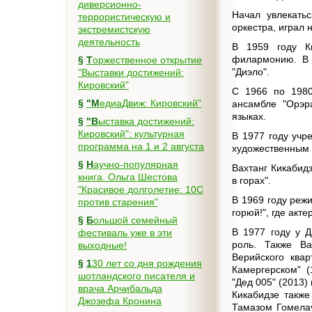
диверсионно-
Начал увлекать
террористическую и
оркестра, играл 
экстремистскую
деятельность
В 1959 году К
филармонию. В 
§
Торжественное открытие
"Диэло".
"Выставки достижений:
Кировский"
С 1966 по 1980
§
"МедиаДвиж: Кировский"
ансамбле "Орэра
языках.
§
"Выставка достижений:
Кировский": культурная
В 1977 году учр
программа на 1 и 2 августа
художественным 
§
Научно-популярная
Вахтанг Кикабид
книга. Ольга Шестова
в горах".
"Красивое долголетие: 10C
В 1969 году реж
против старения"
горюй!", где акт
§
Большой семейный
В 1977 году у 
фестиваль уже в эти
роль. Также Ва
выходные!
Верийского квар
§
130 лет со дня рождения
Камергерском" (
шотландского писателя и
"Дед 005" (2013) 
врача Арчибальда
Кикабидзе также
Джозефа Кронина
Тамазом Гомелау