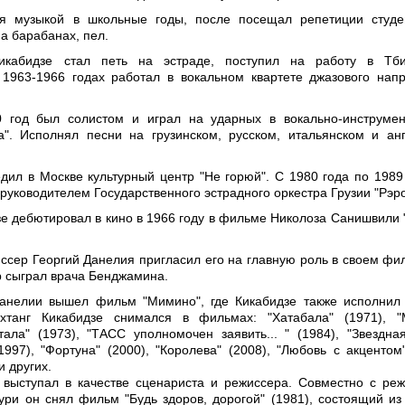
ся музыкой в школьные годы, после посещал репетиции студе
на барабанах, пел.
икабидзе стал петь на эстраде, поступил на работу в Тби
1963-1966 годах работал в вокальном квартете джазового нап
 год был солистом и играл на ударных в вокально-инструме
". Исполнял песни на грузинском, русском, итальянском и ан
едил в Москве культурный центр "Не горюй". С 1980 года по 1989
руководителем Государственного эстрадного оркестра Грузии "Рэро
зе дебютировал в кино в 1966 году в фильме Николоза Санишвили 
иссер Георгий Данелия пригласил его на главную роль в своем фи
ер сыграл врача Бенджамина.
Данелии вышел фильм "Мимино", где Кикабидзе также исполнил
хтанг Кикабидзе снимался в фильмах: "Хатабала" (1971), "
тала" (1973), "ТАСС уполномочен заявить... " (1984), "Звездна
1997), "Фортуна" (2000), "Королева" (2008), "Любовь с акцентом"
и других.
 выступал в качестве сценариста и режиссера. Совместно с ре
ри он снял фильм "Будь здоров, дорогой" (1981), состоящий из