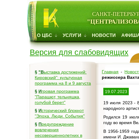
САНКТ-ПЕТЕРБУ
"ЦЕНТРАЛИЗОВ
О ЦБС
УСЛУГИ
НОВОСТИ
АФИШ
Версия для слабовидящих
Главная
-
Новост
§
"Выставка достижений:
режиссера Вахта
Кировский": культурная
программа на 8 и 9 августа
§
Игровая программа
19.07.2023
"Парашют, тельняшка,
голубой берет"
19 июля 2023 - 8
народного артист
§
Исторический блокнот
"Эпоха. Люди. События"
Родился 19 июля
году во время Ве
§
Предупреждение
вовлечения
В 1956-1959 год
несовершеннолетних в
имени И. Джавахи