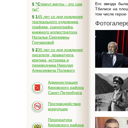
Его звезда была
§
"Стимул мечты - это сам
Тбилиси на пло
ты!"
том числе герою
§
145 лет со дня рождения
театрального художника,
Фотогалер
графика, сценографа,
книжного иллюстратора
Натальи Сергеевны
Гончаровой
§
230 лет со дня рождения
писателя, драматурга,
критика, историка и
переводчика Николая
Алексеевича Полевого
Администрация
Кировского района
Санкт-Петербурга
Противодействие
коррупции
Прокуратура
Кировского района