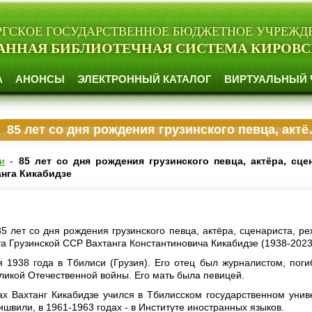
РГСКОЕ ГОСУДАРСТВЕННОЕ БЮДЖЕТНОЕ УЧРЕЖД
АННАЯ БИБЛИОТЕЧНАЯ СИСТЕМА КИРОВС
А
АНОНСЫ
ЭЛЕКТРОННЫЙ КАТАЛОГ
ВИРТУАЛЬНЫЙ 
85 лет со дня рождения грузинского певца, актёра, сценариста, режиссера Вахтанга Кикабидзе
и
-
85 лет со дня рождения грузинского певца, актёра, сце
нга Кикабидзе
5 лет со дня рождения грузинского певца, актёра, сценариста, ре
а Грузинской ССР Вахтанга Константиновича Кикабидзе (1938-2023
 1938 года в Тбилиси (Грузия). Его отец был журналистом, поги
ликой Отечественной войны. Его мать была певицей.
ах Вахтанг Кикабидзе учился в Тбилисском государственном унив
швили, в 1961-1963 годах - в Институте иностранных языков.