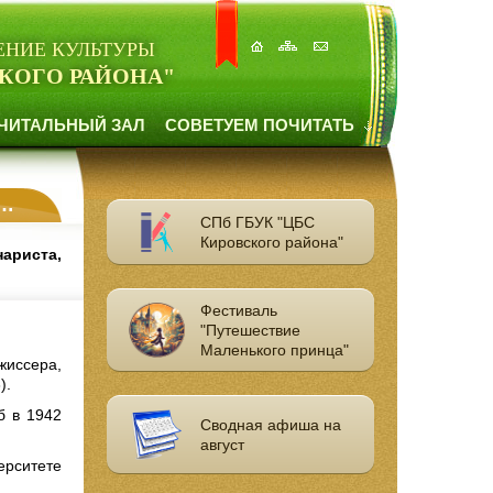
ЕНИЕ КУЛЬТУРЫ
КОГО РАЙОНА"
ЧИТАЛЬНЫЙ ЗАЛ
СОВЕТУЕМ ПОЧИТАТЬ
СПб ГБУК "ЦБС
Кировского района"
нариста,
Фестиваль
"Путешествие
Маленького принца"
жиссера,
).
б в 1942
Сводная афиша на
август
ерситете