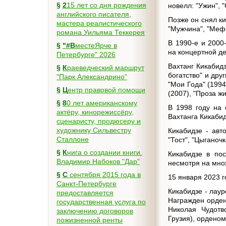
§
215 лет со дня рождения
новелл: "Ужин", 
английского писателя,
Позже он снял к
мастера реалистического
"Мужчина", "Мефо
романа Уильяма Теккерея
В 1990-е и 2000
§
"#ВместеЯрче в
на концертной д
Петербурге" 2026
Вахтанг Кикабидз
§
Краеведческий маршрут
богатство" и дру
"Парк Александрино"
"Мои Года" (1994
§
Центр правовой помощи
(2007), "Проза жи
§
80 лет американскому
В 1998 году на 
актёру, кинорежиссёру,
Вахтанга Кикабид
сценаристу, продюсеру и
художнику Сильвестру
Кикабидзе - авто
Сталлоне
"Тост", "Цыганочк
§
Книга о создании книги.
Кикабидзе в по
Владимир Набоков "Дар"
несмотря на мно
§
С сентября 2015 года в
15 января 2023 г
Санкт-Петербурге
Кикабидзе - лау
предоставляется
Награжден ордено
государственная услуга по
Николая Чудотв
заключению договоров
Грузия), орденом
пожизненной ренты