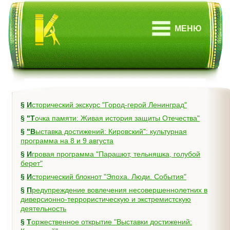
МЕНЮ
§
Исторический экскурс "Город-герой Ленинград"
§
"Точка памяти: Живая история защиты Отечества"
§
"Выставка достижений: Кировский": культурная
программа на 8 и 9 августа
§
Игровая программа "Парашют, тельняшка, голубой
берет"
§
Исторический блокнот "Эпоха. Люди. События"
§
Предупреждение вовлечения несовершеннолетних в
диверсионно-террористическую и экстремистскую
деятельность
§
Торжественное открытие "Выставки достижений: