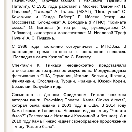
Радзинского, "Царствие земное" Т. Уильямса, "Пушкин и
Натали"). С 1981 года работает в Москве: "Вагончик" Н.
Павловой, "Тамада" А. Галина (МХАТ); "Пять углов" С.
Коковкина и "Гедда Габлер" Г. Ибсена (театр им.
Моссовета); "Блондинка" А. Володина (ГИТИС); "Комната
смеха" О. Богаева (в театре под руководством О.
Табакова), киноверсия моноспектакля М. Нееловой "Граф
Нулин" А. С. Пушкина.
С 1988 года постоянно сотрудничает с МТЮЗом. В
настоящее время готовится к постановке спектакль
"Последняя лента Крэппа" по С. Беккету.
Спектакли К. Гинкаса неоднократно представляли
отечественное театральное искусство на Международных
фестивалях в США, Германии, Италии, Бельгии, Швеции,
Финляндии, Югославии, Турции, Франции, Южной Кореи,
Бразилии, Колумбии и др.
Совместно с Джоном Фридманом Гинкас является
автором книги "Provoking Theatre. Kama Ginkas directs",
которая была издана в 2003 году в США. В 2014 году
Кама Гинкас и Генриетта Яновская издают книгу "Что это
было?" (Разговоры с Натальей Казьминой и без неё). А в
2018 году Кама Гинкас издаёт своеобразное продолжение
- книгу "Как это было".