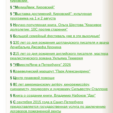
Кировский"
§
"МедиаДвиж: Кировский"
§
"Выставка достижений: Кировский": культурная
программа на 1 и 2 августа
§
Научно-популярная книга. Ольга Шестова "Красивое
долголетие: 10C против старения"
§
Большой семейный фестиваль уже в эти выходные!
§
130 лет со дня рождения шотландского писателя и врача
Арчибальда Джозефа Кронина
§
215 лет со дня рождения английского писателя, мастера
реалистического романа Уильяма Теккерея
§
"#ВместеЯрче в Петербурге" 2026
§
Краеведческий маршрут "Парк Александрино"
§
Центр правовой помощи
§
80 лет американскому актёру, кинорежиссёру,
сценаристу, продюсеру и художнику Сильвестру Сталлоне
§
Книга о создании книги. Владимир Набоков "Дар"
§
С сентября 2015 года в Санкт-Петербурге
предоставляется государственная услуга по заключению
договоров пожизненной ренты