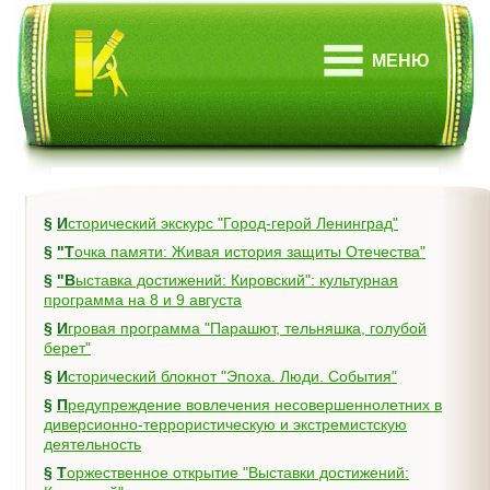
МЕНЮ
§
Исторический экскурс "Город-герой Ленинград"
§
"Точка памяти: Живая история защиты Отечества"
§
"Выставка достижений: Кировский": культурная
программа на 8 и 9 августа
§
Игровая программа "Парашют, тельняшка, голубой
берет"
§
Исторический блокнот "Эпоха. Люди. События"
§
Предупреждение вовлечения несовершеннолетних в
диверсионно-террористическую и экстремистскую
деятельность
§
Торжественное открытие "Выставки достижений: