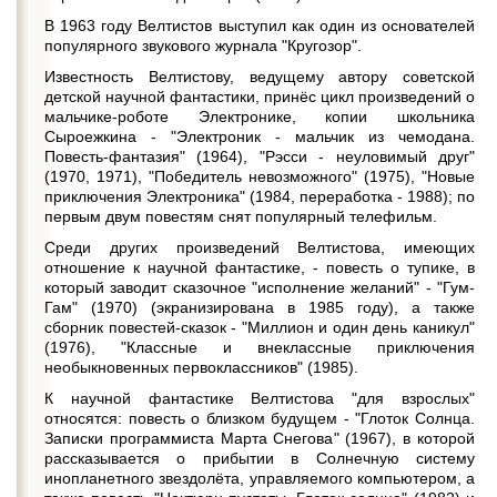
В 1963 году Велтистов выступил как один из основателей
популярного звукового журнала "Кругозор".
Известность Велтистову, ведущему автору советской
детской научной фантастики, принёс цикл произведений о
мальчике-роботе Электронике, копии школьника
Сыроежкина - "Электроник - мальчик из чемодана.
Повесть-фантазия" (1964), "Рэсси - неуловимый друг"
(1970, 1971), "Победитель невозможного" (1975), "Новые
приключения Электроника" (1984, переработка - 1988); по
первым двум повестям снят популярный телефильм.
Среди других произведений Велтистова, имеющих
отношение к научной фантастике, - повесть о тупике, в
который заводит сказочное "исполнение желаний" - "Гум-
Гам" (1970) (экранизирована в 1985 году), а также
сборник повестей-сказок - "Миллион и один день каникул"
(1976), "Классные и внеклассные приключения
необыкновенных первоклассников" (1985).
К научной фантастике Велтистова "для взрослых"
относятся: повесть о близком будущем - "Глоток Солнца.
Записки программиста Марта Снегова" (1967), в которой
рассказывается о прибытии в Солнечную систему
инопланетного звездолёта, управляемого компьютером, а