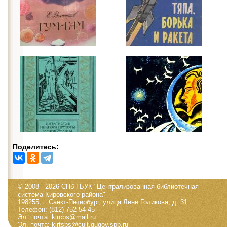
Поделитесь:
© 2008 - 2026 СПб ГБУК "Централизованная библиотечная
система Кировского района"
198255, г. Санкт-Петербург, улица Лёни Голикова, д. 31
Телефон: (812) 752-54-45
Эл. почта: kircbs@mail.ru
Эл. почта: kirtsbs@cult.gugov.spb.ru