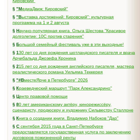
Кировский"
§
"МедиаДвиж: Кировский"
§
"Выставка достижений: Кировский": культурная
программа на 1 и 2 августа
§
Научно-популярная книга. Ольга Шестова "Красивое
долголетие: 10C против старения"
§
Большой семейный фестиваль уже в эти выходные!
§
130 лет со дня рождения шотландского писателя и врача
Арчибальда Джозефа Кронина
§
215 лет со дня рождения английского писателя, мастера
реалистического романа Уильяма Теккерея
§
"#ВместеЯрче в Петербурге" 2026
§
Краеведческий маршрут "Парк Александрино"
§
Центр правовой помощи
§
80 лет американскому актёру, кинорежиссёру,
сценаристу, продюсеру и художнику Сильвестру Сталлоне
§
Книга о создании книги. Владимир Набоков "Дар"
§
С сентября 2015 года в Санкт-Петербурге
предоставляется государственная услуга по заключению
договоров пожизненной ренты