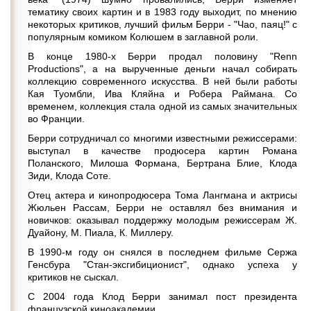
тематику своих картин и в 1983 году выходит, по мнению
некоторых критиков, лучший фильм Берри - "Чао, паяц!" с
популярным комиком Колюшем в заглавной роли.
В конце 1980-х Берри продал половину "Renn
Productions", а на вырученные деньги начал собирать
коллекцию современного искусства. В ней были работы
Кая Туомбли, Ива Кляйна и Робера Раймана. Со
временем, коллекция стала одной из самых значительных
во Франции.
Берри сотрудничал со многими известными режиссерами:
выступал в качестве продюсера картин Романа
Поланского, Милоша Формана, Бертрана Блие, Клода
Зиди, Клода Соте.
Отец актера и кинопродюсера Тома Лангмана и актрисы
Жюльен Рассам, Берри не оставлял без внимания и
новичков: оказывал поддержку молодым режиссерам Ж.
Дуайону, М. Пиала, К. Миллеру.
В 1990-м году он снялся в последнем фильме Сержа
Генсбура "Стан-эксгибиционист", однако успеха у
критиков не сыскал.
С 2004 года Клод Берри занимал пост президента
французской киноакадемии.