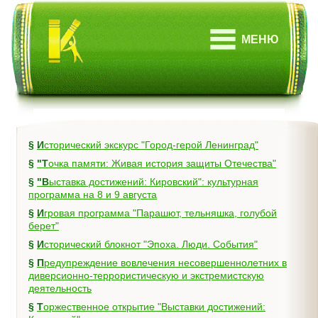
МЕНЮ
§
Исторический экскурс "Город-герой Ленинград"
§
"Точка памяти: Живая история защиты Отечества"
§
"Выставка достижений: Кировский": культурная
программа на 8 и 9 августа
§
Игровая программа "Парашют, тельняшка, голубой
берет"
§
Исторический блокнот "Эпоха. Люди. События"
§
Предупреждение вовлечения несовершеннолетних в
диверсионно-террористическую и экстремистскую
деятельность
§
Торжественное открытие "Выставки достижений: