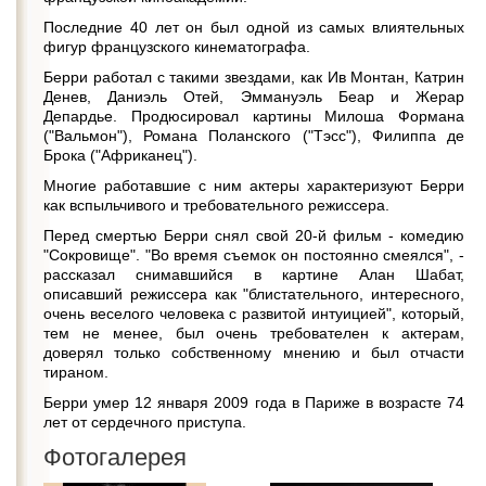
Последние 40 лет он был одной из самых влиятельных
фигур французского кинематографа.
Берри работал с такими звездами, как Ив Монтан, Катрин
Денев, Даниэль Отей, Эммануэль Беар и Жерар
Депардье. Продюсировал картины Милоша Формана
("Вальмон"), Романа Поланского ("Тэсс"), Филиппа де
Брока ("Африканец").
Многие работавшие с ним актеры характеризуют Берри
как вспыльчивого и требовательного режиссера.
Перед смертью Берри снял свой 20-й фильм - комедию
"Сокровище". "Во время съемок он постоянно смеялся", -
рассказал снимавшийся в картине Алан Шабат,
описавший режиссера как "блистательного, интересного,
очень веселого человека с развитой интуицией", который,
тем не менее, был очень требователен к актерам,
доверял только собственному мнению и был отчасти
тираном.
Берри умер 12 января 2009 года в Париже в возрасте 74
лет от сердечного приступа.
Фотогалерея