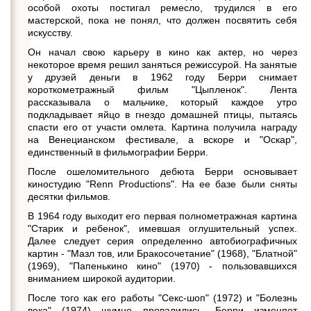
особой охоты постигал ремесло, трудился в его
мастерской, пока не понял, что должен посвятить себя
искусству.
Он начал свою карьеру в кино как актер, но через
некоторое время решил заняться режиссурой. На занятые
у друзей деньги в 1962 году Берри снимает
короткометражный фильм "Цыпленок". Лента
рассказывала о мальчике, который каждое утро
подкладывает яйцо в гнездо домашней птицы, пытаясь
спасти его от участи омлета. Картина получила награду
на Венецианском фестивале, а вскоре и "Оскар",
единственный в фильмографии Берри.
После ошеломительного дебюта Берри основывает
киностудию "Renn Productions". На ее базе были сняты
десятки фильмов.
В 1964 году выходит его первая полнометражная картина
"Старик и ребенок", имевшая оглушительный успех.
Далее следует серия определенно автобиографичных
картин - "Мазл тов, или Бракосочетание" (1968), "Блатной"
(1969), "Папенькино кино" (1970) - пользовавшихся
вниманием широкой аудитории.
После того как его работы "Секс-шоп" (1972) и "Болезнь
века" (1974) шумно провалились, Берри изменяет