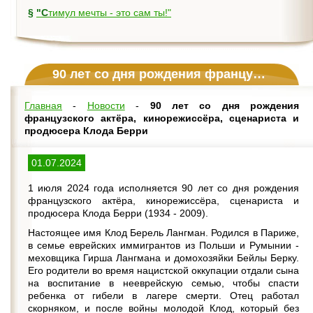
§
"Стимул мечты - это сам ты!"
90 лет со дня рождения французского актёра, кинорежиссёра, сценариста и продюсера Клода Берри
Главная
-
Новости
-
90 лет со дня рождения
французского актёра, кинорежиссёра, сценариста и
продюсера Клода Берри
01.07.2024
1 июля 2024 года исполняется 90 лет со дня рождения
французского актёра, кинорежиссёра, сценариста и
продюсера Клода Берри (1934 - 2009).
Настоящее имя Клод Берель Лангман. Родился в Париже,
в семье еврейских иммигрантов из Польши и Румынии -
меховщика Гирша Лангмана и домохозяйки Бейлы Берку.
Его родители во время нацистской оккупации отдали сына
на воспитание в нееврейскую семью, чтобы спасти
ребенка от гибели в лагере смерти. Отец работал
скорняком, и после войны молодой Клод, который без