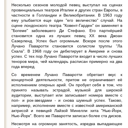
Несколько сезонов молодой певец выступал на сценах
провинциальных театров Италии и других стран Европы, в
частности в Голландии и Великобритании. В 1963 году
ему улыбается еще один "его величество" случай. На
сцене лондонского театра "Ковент-Гарден" он заменяет в
"Богеме" заболевшего Ди Стефано. Его партнёршей
становится одна из лучших певиц XX века Джоан
Сазерленд. Успех был огромным. Вскоре после этого
Лучано Паваротти становится солистом труппы "Ла
Скала". В 1968 году он дебютирует в Америке и снова
успех. С тех пор Лучано Паваротти входит в число лучших
теноров мира, чей календарь расписан примерно на два
года вперед.
Со временем Лучано Паваротти обретает вкус к
концертной деятельности, притом не ограничивает её
исполнением оперных арий. Он пробует себя в том, что
принято называть эстрадой, музыкой для широкой
аудитории, выступает или записывает номера вместе с
поп- и рок-звездами - и снова шумный успех. Таково,
например, исполнение вместе с известной американской
актрисой и певицей Лайзой Минелли хита "Нью-Йорк,
Нью-Йорк". Всего же Паваротти записал более ста дисков.
Несмотря на огромную занятость, изредка выпадающее