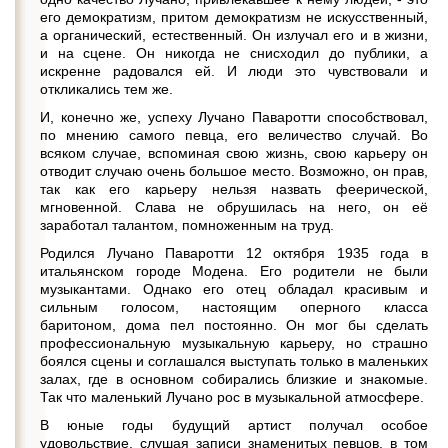
его демократизм, притом демократизм не искусственный,
а органический, естественный. Он излучал его и в жизни,
и на сцене. Он никогда не снисходил до публики, а
искренне радовался ей. И люди это чувствовали и
откликались тем же.
И, конечно же, успеху Лучано Паваротти способствовал,
по мнению самого певца, его величество случай. Во
всяком случае, вспоминая свою жизнь, свою карьеру он
отводит случаю очень большое место. Возможно, он прав,
так как его карьеру нельзя назвать феерической,
мгновенной. Слава не обрушилась на него, он её
заработал талантом, помноженным на труд.
Родился Лучано Паваротти 12 октября 1935 года в
итальянском городе Модена. Его родители не были
музыкантами. Однако его отец обладал красивым и
сильным голосом, настоящим оперного класса
баритоном, дома пел постоянно. Он мог бы сделать
профессиональную музыкальную карьеру, но страшно
боялся сцены и соглашался выступать только в маленьких
залах, где в основном собирались близкие и знакомые.
Так что маленький Лучано рос в музыкальной атмосфере.
В юные годы будущий артист получал особое
удовольствие, слушая записи знаменитых певцов, в том