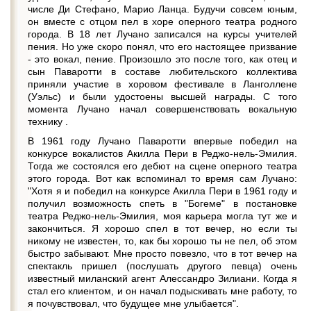
числе Ди Стефано, Марио Ланца. Будучи совсем юным,
он вместе с отцом пел в хоре оперного театра родного
города. В 18 лет Лучано записался на курсы учителей
пения. Но уже скоро понял, что его настоящее призвание
- это вокал, пение. Произошло это после того, как отец и
сын Паваротти в составе любительского коллектива
приняли участие в хоровом фестивале в Ланголлене
(Уэльс) и были удостоены высшей награды. С того
момента Лучано начал совершенствовать вокальную
технику .
В 1961 году Лучано Паваротти впервые победил на
конкурсе вокалистов Акилла Пери в Реджо-нель-Эмилия.
Тогда же состоялся его дебют на сцене оперного театра
этого города. Вот как вспоминал то время сам Лучано:
"Хотя я и победил на конкурсе Акилла Пери в 1961 году и
получил возможность спеть в "Богеме" в постановке
театра Реджо-нель-Эмилия, моя карьера могла тут же и
закончиться. Я хорошо спел в тот вечер, но если ты
никому не известен, то, как бы хорошо ты не пел, об этом
быстро забывают. Мне просто повезло, что в тот вечер на
спектакль пришел (послушать другого певца) очень
известный миланский агент Алессандро Зилиани. Когда я
стал его клиентом, и он начал подыскивать мне работу, то
я почувствовал, что будущее мне улыбается".