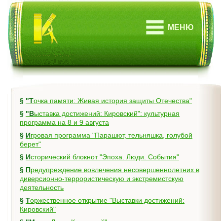
МЕНЮ
§
"Точка памяти: Живая история защиты Отечества"
§
"Выставка достижений: Кировский": культурная
программа на 8 и 9 августа
§
Игровая программа "Парашют, тельняшка, голубой
берет"
§
Исторический блокнот "Эпоха. Люди. События"
§
Предупреждение вовлечения несовершеннолетних в
диверсионно-террористическую и экстремистскую
деятельность
§
Торжественное открытие "Выставки достижений:
Кировский"