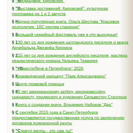
§
"МедиаДвиж: Кировский"
§
"Выставка достижений: Кировский": культурная
программа на 1 и 2 августа
§
Научно-популярная книга. Ольга Шестова "Красивое
долголетие: 10C против старения"
§
Большой семейный фестиваль уже в эти выходные!
§
130 лет со дня рождения шотландского писателя и врача
Арчибальда Джозефа Кронина
§
215 лет со дня рождения английского писателя, мастера
реалистического романа Уильяма Теккерея
§
"#ВместеЯрче в Петербурге" 2026
§
Краеведческий маршрут "Парк Александрино"
§
Центр правовой помощи
§
80 лет американскому актёру, кинорежиссёру,
сценаристу, продюсеру и художнику Сильвестру Сталлоне
§
Книга о создании книги. Владимир Набоков "Дар"
§
С сентября 2015 года в Санкт-Петербурге
предоставляется государственная услуга по заключению
договоров пожизненной ренты
§
"Стимул мечты - это сам ты!"