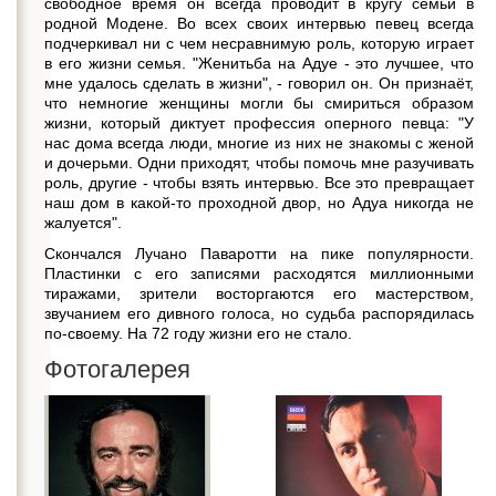
свободное время он всегда проводит в кругу семьи в
родной Модене. Во всех своих интервью певец всегда
подчеркивал ни с чем несравнимую роль, которую играет
в его жизни семья. "Женитьба на Адуе - это лучшее, что
мне удалось сделать в жизни", - говорил он. Он признаёт,
что немногие женщины могли бы смириться образом
жизни, который диктует профессия оперного певца: "У
нас дома всегда люди, многие из них не знакомы с женой
и дочерьми. Одни приходят, чтобы помочь мне разучивать
роль, другие - чтобы взять интервью. Все это превращает
наш дом в какой-то проходной двор, но Адуа никогда не
жалуется".
Скончался Лучано Паваротти на пике популярности.
Пластинки с его записями расходятся миллионными
тиражами, зрители восторгаются его мастерством,
звучанием его дивного голоса, но судьба распорядилась
по-своему. На 72 году жизни его не стало.
Фотогалерея