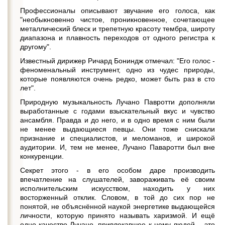
Профессионалы описывают звучание его голоса, как
"необыкновенно чистое, проникновенное, сочетающее
металлический блеск и трепетную красоту тембра, широту
диапазона и плавность переходов от одного регистра к
другому".
Известный дирижер Ричард Бониндж отмечал: "Его голос -
феноменальный инструмент, одно из чудес природы,
которые появляются очень редко, может быть раз в сто
лет".
Природную музыкальность Лучано Павротти дополняли
выработанные с годами взыскательный вкус и чувство
ансамбля. Правда и до него, и в одно время с ним были
не менее выдающиеся певцы. Они тоже снискали
признание и специалистов, и меломанов, и широкой
аудитории. И, тем не менее, Лучано Паваротти был вне
конкуренции.
Секрет этого - в его особом даре производить
впечатление на слушателей, завораживать её своим
исполнительским искусством, находить у них
восторженный отклик. Словом, в той до сих пор не
понятой, не объяснённой наукой энергетике выдающейся
личности, которую принято называть харизмой. И ещё
одно качество Лучано, привлекавшее к нему людей, - это