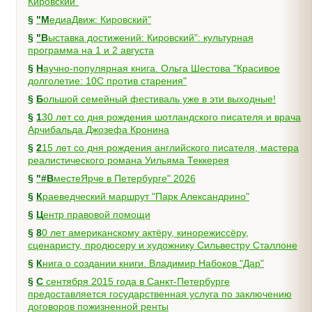
Кировский"
§
"МедиаДвиж: Кировский"
§
"Выставка достижений: Кировский": культурная
программа на 1 и 2 августа
§
Научно-популярная книга. Ольга Шестова "Красивое
долголетие: 10C против старения"
§
Большой семейный фестиваль уже в эти выходные!
§
130 лет со дня рождения шотландского писателя и врача
Арчибальда Джозефа Кронина
§
215 лет со дня рождения английского писателя, мастера
реалистического романа Уильяма Теккерея
§
"#ВместеЯрче в Петербурге" 2026
§
Краеведческий маршрут "Парк Александрино"
§
Центр правовой помощи
§
80 лет американскому актёру, кинорежиссёру,
сценаристу, продюсеру и художнику Сильвестру Сталлоне
§
Книга о создании книги. Владимир Набоков "Дар"
§
С сентября 2015 года в Санкт-Петербурге
предоставляется государственная услуга по заключению
договоров пожизненной ренты