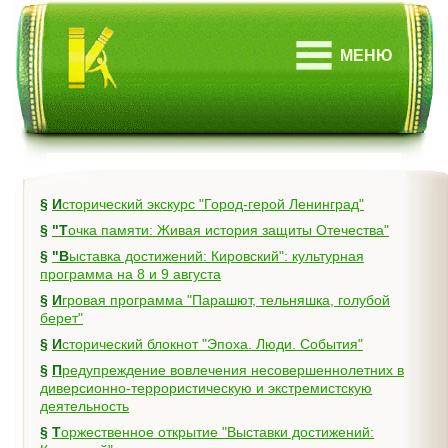
МЕНЮ
§
Исторический экскурс "Город-герой Ленинград"
§
"Точка памяти: Живая история защиты Отечества"
§
"Выставка достижений: Кировский": культурная
программа на 8 и 9 августа
§
Игровая программа "Парашют, тельняшка, голубой
берет"
§
Исторический блокнот "Эпоха. Люди. События"
§
Предупреждение вовлечения несовершеннолетних в
диверсионно-террористическую и экстремистскую
деятельность
§
Торжественное открытие "Выставки достижений: