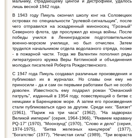
мальчику, страдающему цингой и дистрофией, удалось
лишь весной 1942 года.
В 1943 году Пикуль окончил школу юнг на Соловецких
островах по специальности "рулевой-сигнальщик", после
чего отправился на эскадренный миноносец "Грозный"
Северного флота, где прослужил до конца войны. После
победы учился в Ленинградском подготовительном
военно-морском училище, но был отчислен. Затем
трудился начальником отдела водолазного отряда, позже
- в пожарной части. Тогда же Валентин пополнил ряды
литературного кружка Веры Кетлинской и объединения
молодых писателей Роберта Рождественского.
С 1947 года Пикуль создавал различные произведения и
публиковал их в журналах. Но славы они ему не
приносили - да и сам он первыми работами был не особо
доволен. Известность ему подарил роман "Океанский
патруль", изданный в 1954 году, повествующий о битве с
немцами в Баренцевом море. А затем его произведения
стали публиковаться одно за другим. Среди них: "Баязет"
(1961), "Париж на три часа" (1962), "На задворках
Великой империи" (серия, 1964-1966), "Реквием каравану
PQ-17" (1970), "Моонзунд" (1970), "Слово и дело" (серия,
1974-1975), "Битва железных канцлеров" (1977),
"Богатство" (1977), "Нечистая сила" (1989), "Три возраста