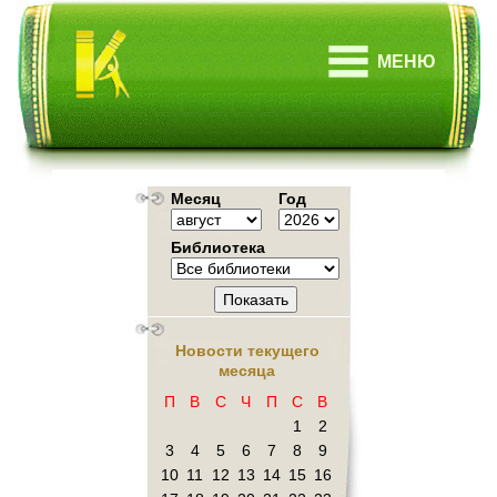
МЕНЮ
Месяц
Год
Библиотека
Показать
Новости текущего
месяца
П
В
С
Ч
П
С
В
1
2
3
4
5
6
7
8
9
10
11
12
13
14
15
16