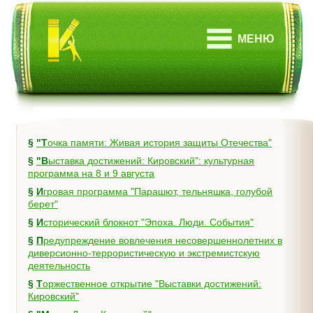
МЕНЮ
§
"Точка памяти: Живая история защиты Отечества"
§
"Выставка достижений: Кировский": культурная
программа на 8 и 9 августа
§
Игровая программа "Парашют, тельняшка, голубой
берет"
§
Исторический блокнот "Эпоха. Люди. События"
§
Предупреждение вовлечения несовершеннолетних в
диверсионно-террористическую и экстремистскую
деятельность
§
Торжественное открытие "Выставки достижений:
Кировский"