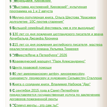
§
"МедиаДвиж: Кировский"
§
"Выставка достижений: Кировский": культурная
программа на 1 и 2 августа
§
Научно-популярная книга. Ольга Шестова "Красивое
долголетие: 10C против старения"
§
Большой семейный фестиваль уже в эти выходные!
§
130 лет со дня рождения шотландского писателя и врача
Арчибальда Джозефа Кронина
§
215 лет со дня рождения английского писателя, мастера
реалистического романа Уильяма Теккерея
§
"#ВместеЯрче в Петербурге" 2026
§
Краеведческий маршрут "Парк Александрино"
§
Центр правовой помощи
§
80 лет американскому актёру, кинорежиссёру,
сценаристу, продюсеру и художнику Сильвестру Сталлоне
§
Книга о создании книги. Владимир Набоков "Дар"
§
С сентября 2015 года в Санкт-Петербурге
предоставляется государственная услуга по заключению
договоров пожизненной ренты
§
"Стимул мечты - это сам ты!"