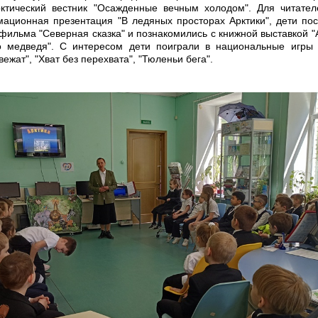
рктический вестник "Осажденные вечным холодом". Для читате
ационная презентация "В ледяных просторах Арктики", дети по
фильма "Северная сказка" и познакомились с книжной выставкой "А
о медведя". С интересом дети поиграли в национальные игры
ежат", "Хват без перехвата", "Тюленьи бега".