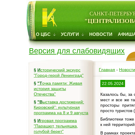
САНКТ-ПЕТЕРБУ
"ЦЕНТРАЛИЗОВ
О ЦБС
УСЛУГИ
НОВОСТИ
АФИШ
Версия для слабовидящих
Главная
-
Новост
§
Исторический экскурс
"Город-герой Ленинград"
§
"Точка памяти: Живая
22.05.2024
история защиты
Отечества"
Казалось бы, за
мест и все же т
§
"Выставка достижений:
просторы притя
Кировский": культурная
просто туристов 
программа на 8 и 9 августа
Библиотеки тоже
§
Игровая программа
к ней территорий
"Парашют, тельняшка,
голубой берет"
В рамках проект