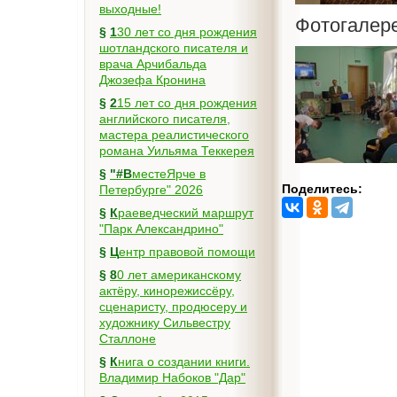
выходные!
Фотогалер
§
130 лет со дня рождения
шотландского писателя и
врача Арчибальда
Джозефа Кронина
§
215 лет со дня рождения
английского писателя,
мастера реалистического
романа Уильяма Теккерея
§
"#ВместеЯрче в
Поделитесь:
Петербурге" 2026
§
Краеведческий маршрут
"Парк Александрино"
§
Центр правовой помощи
§
80 лет американскому
актёру, кинорежиссёру,
сценаристу, продюсеру и
художнику Сильвестру
Сталлоне
§
Книга о создании книги.
Владимир Набоков "Дар"