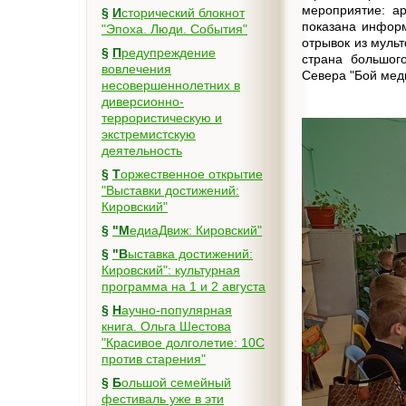
мероприятие: а
§
Исторический блокнот
показана информ
"Эпоха. Люди. События"
отрывок из мульт
§
Предупреждение
страна большог
вовлечения
Севера "Бой медв
несовершеннолетних в
диверсионно-
террористическую и
экстремистскую
деятельность
§
Торжественное открытие
"Выставки достижений:
Кировский"
§
"МедиаДвиж: Кировский"
§
"Выставка достижений:
Кировский": культурная
программа на 1 и 2 августа
§
Научно-популярная
книга. Ольга Шестова
"Красивое долголетие: 10C
против старения"
§
Большой семейный
фестиваль уже в эти