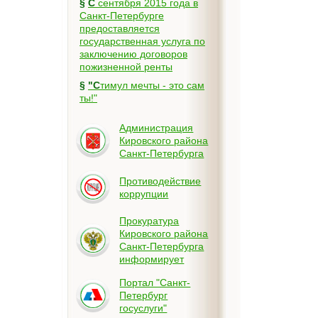
§
С сентября 2015 года в
Санкт-Петербурге
предоставляется
государственная услуга по
заключению договоров
пожизненной ренты
§
"Стимул мечты - это сам
ты!"
Администрация
Кировского района
Санкт-Петербурга
Противодействие
коррупции
Прокуратура
Кировского района
Санкт-Петербурга
информирует
Портал "Санкт-
Петербург
госуслуги"