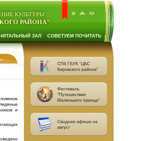
ЕНИЕ КУЛЬТУРЫ
КОГО РАЙОНА"
ЧИТАЛЬНЫЙ ЗАЛ
СОВЕТУЕМ ПОЧИТАТЬ
СПб ГБУК "ЦБС
Кировского района"
Фестиваль
"Путешествие
еловеком
Маленького принца"
 ледяные
нников и
Сводная афиша на
легающих
август
роведено