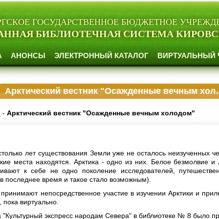
РГСКОЕ ГОСУДАРСТВЕННОЕ БЮДЖЕТНОЕ УЧРЕЖД
АННАЯ БИБЛИОТЕЧНАЯ СИСТЕМА КИРОВС
А
АНОНСЫ
ЭЛЕКТРОННЫЙ КАТАЛОГ
ВИРТУАЛЬНЫЙ 
Арктический вестник "Осажденные вечным холодом"
и
-
Арктический вестник "Осажденные вечным холодом"
 столько лет существования Земли уже не осталось неизученных ч
акие места находятся. Арктика - одно из них. Белое безмолвие и
гивают к себе не одно поколение исследователей, путешестве
(в последнее время и такое стало возможным).
 принимают непосредственное участие в изучении Арктики и при
, пока виртуально.
а "Культурный экспресс народам Севера" в библиотеке № 8 было п