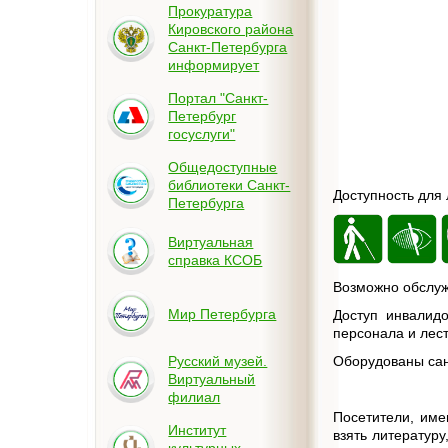
Прокуратура
Кировского района
Санкт-Петербурга
информирует
Портал "Санкт-
Петербург
госуслуги"
Общедоступные
библиотеки Санкт-
Доступность для
Петербурга
Виртуальная
справка КСОБ
Возможно обслуж
Мир Петербурга
Доступ инвалид
персонала и лес
Оборудованы сан
Русский музей.
Виртуальный
филиал
Посетители, име
Институт
взять литературу