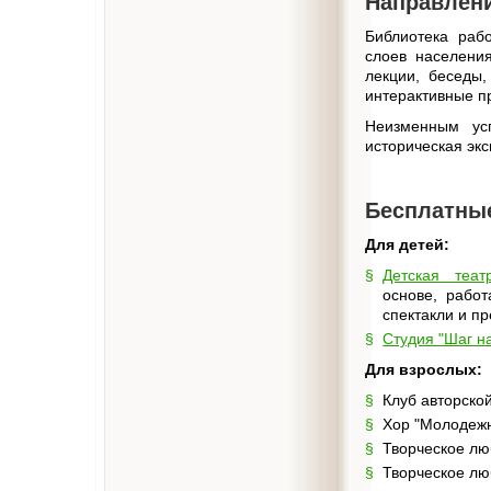
Направлени
Библиотека рабо
слоев населения
лекции, беседы,
интерактивные п
Неизменным усп
историческая эк
Бесплатные
Для детей:
Детская теат
основе, работ
спектакли и п
Студия "Шаг н
Для взрослых:
Клуб авторской
Хор "Молодеж
Творческое лю
Творческое лю