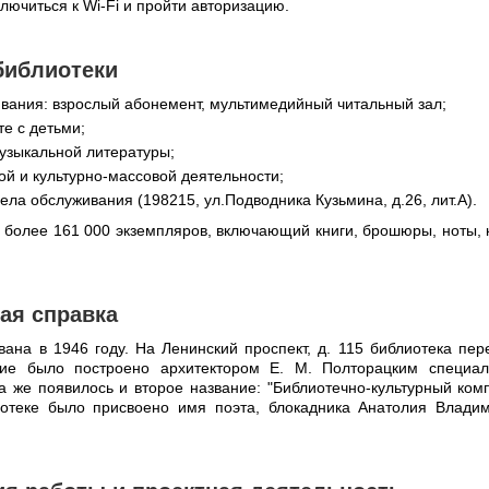
ючиться к Wi-Fi и пройти авторизацию.
библиотеки
вания: взрослый абонемент, мультимедийный читальный зал;
те с детьми;
узыкальной литературы;
ой и культурно-массовой деятельности;
ла обслуживания (198215, ул.Подводника Кузьмина, д.26, лит.А).
 более 161 000 экземпляров, включающий книги, брошюры, ноты, 
ая справка
вана в 1946 году. На Ленинский проспект, д. 115 библиотека пер
ние было построено архитектором Е. М. Полторацким специа
да же появилось и второе название: "Библиотечно-культурный комп
иотеке было присвоено имя поэта, блокадника Анатолия Влади