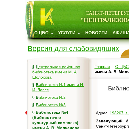
САНКТ-ПЕТЕРБУ
"ЦЕНТРАЛИЗОВ
О ЦБС
УСЛУГИ
НОВОСТИ
АФИШ
Версия для слабовидящих
Главная
-
О ЦБС
§
Центральная районная
имени А. В. Мол
библиотека имени М. А.
Шолохова
§
Библиотека №1 имени И.
Библио
И. Лепсе
§
Библиотека №2
§
Библиотека №3
§
Библиотека №4
Адрес:
198207, г
(Библиотечно-
Заведующий б
культурный комплекс)
Санкт-Петербург
имени А. В. Молчанова