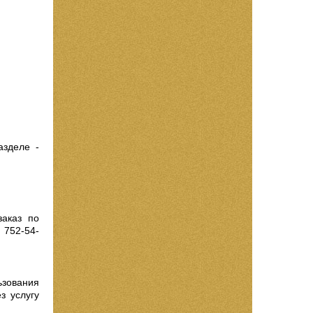
зделе -
заказ по
 752-54-
ьзования
з услугу