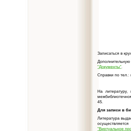
Записаться в кру
Дополнительную
"Документы"
.
Справки по тел.: 
На литературу,
межбиблиотечном
45.
Для записи в б
Литература выда
осуществляется 
"Виртуальное пр