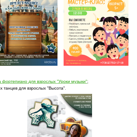
а фортепиано для взрослых "Уроки музыки"
;
х танцев для взрослых "Высота".