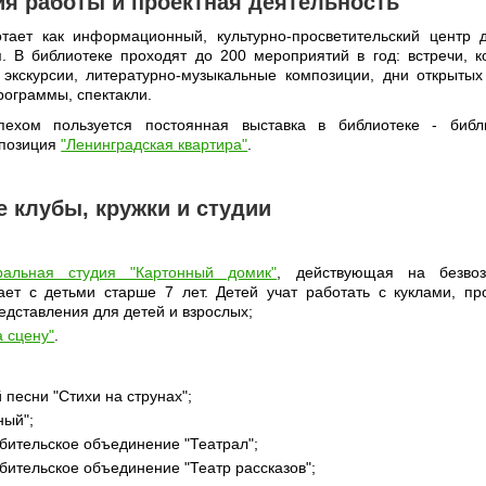
я работы и проектная деятельность
тает как информационный, культурно-просветительский центр 
. В библиотеке проходят до 200 мероприятий в год: встречи, к
 экскурсии, литературно-музыкальные композиции, дни открытых
рограммы, спектакли.
ехом пользуется постоянная выставка в библиотеке - библи
спозиция
"Ленинградская квартира"
.
 клубы, кружки и студии
ральная студия "Картонный домик"
, действующая на безвоз
ает с детьми старше 7 лет. Детей учат работать с куклами, пр
редставления для детей и взрослых;
а сцену"
.
 песни "Стихи на струнах";
ный";
бительское объединение "Театрал";
бительское объединение "Театр рассказов";