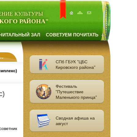
ЕНИЕ КУЛЬТУРЫ
КОГО РАЙОНА"
ЧИТАЛЬНЫЙ ЗАЛ
СОВЕТУЕМ ПОЧИТАТЬ
СПб ГБУК "ЦБС
Кировского района"
мплекс)
Фестиваль
"Путешествие
с)
Маленького принца"
Сводная афиша на
август
советник