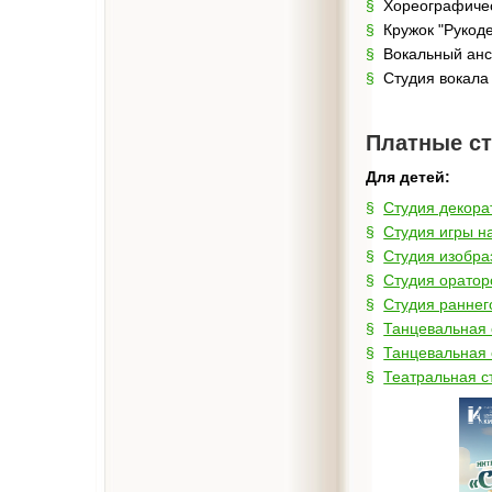
Хореографичес
К
ружок "Рукод
Вокальный анс
Студия вокала
Платные с
Для детей:
Студия декора
Студия игры н
Студия изобраз
Студия оратор
Студия раннег
Танцевальная 
Танцевальная 
Театральная с