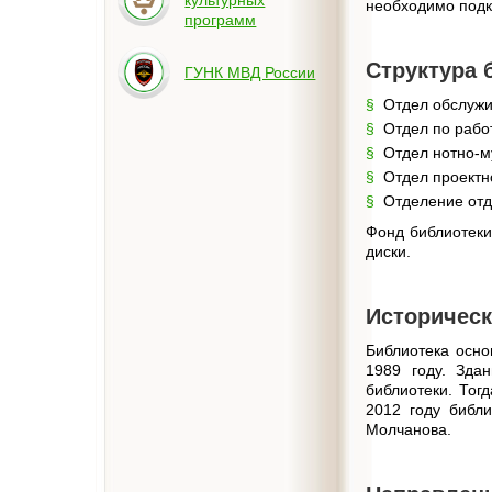
культурных
необходимо подкл
программ
Структура 
ГУНК МВД России
Отдел обслужи
Отдел по рабо
Отдел нотно-м
Отдел проектн
Отделение отде
Фонд библиотеки
диски.
Историческ
Библиотека осно
1989 году. Зда
библиотеки. Тог
2012 году библ
Молчанова.