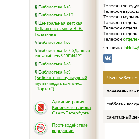
Телефон заведую
§
Библиотека №5
Телефон взросло
§
Библиотека №10
Телефон мультим
Телефон отдела 
§
Центральная детская
Телефон
отдела 
библиотека имени В. В.
Телефон
отдела 
Голявкина
Телефон
отделе
§
Библиотека №6
эл. почта:
bkkfil4
§
Библиотека №7 УДачный
книжный клуб "ЗЕФИР"
§
Библиотека №8
§
Библиотека №9
(Библиотечно-культурный
Часы работы с 
мультимедиа комплекс
"Портал")
понедельник - 
Администрация
суббота - воск
Кировского района
Санкт-Петербурга
санитарный ден
Противодействие
коррупции