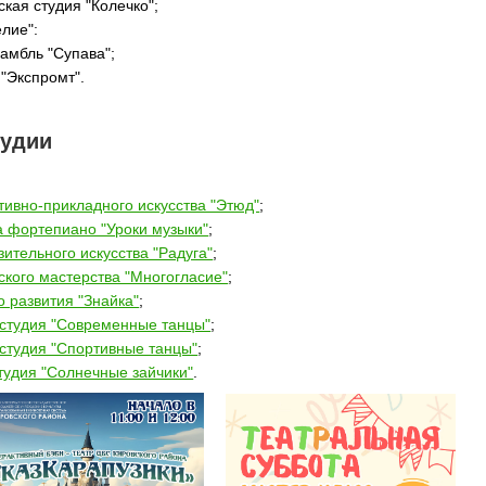
кая студия "Колечко";
елие":
амбль "Супава";
 "Экспромт".
тудии
тивно-прикладного искусства "Этюд"
;
а фортепиано "Уроки музыки"
;
ительного искусства "Радуга"
;
ского мастерства "Многогласие"
;
о развития "Знайка"
;
студия "Современные танцы"
;
студия "Спортивные танцы"
;
тудия "Солнечные зайчики"
.