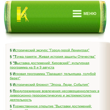
МЕНЮ
§
Исторический экскурс "Город-герой Ленинград"
§
"Точка памяти: Живая история защиты Отечества"
§
"Выставка достижений: Кировский": культурная
программа на 8 и 9 августа
§
Игровая программа "Парашют, тельняшка, голубой
берет"
§
Исторический блокнот "Эпоха. Люди. События"
§
Предупреждение вовлечения несовершеннолетних в
диверсионно-террористическую и экстремистскую
деятельность
§
Торжественное открытие "Выставки достижений: