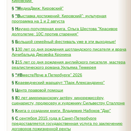
Кировский"
§
"МедиаДвиж: Кировский"
§
"Выставка достижений: Кировский": культурная
программа на 1 и 2 августа
§
Научно-популярная книга. Ольга Шестова "Красивое
долголетие: 10C против старения"
§
Большой семейный фестиваль уже в эти выходные!
§
130 лет со дня рождения шотландского писателя и врача
Арчибальда Джозефа Кронина
§
215 лет со дня рождения английского писателя, мастера
реалистического романа Уильяма Теккерея
§
"#ВместеЯрче в Петербурге" 2026
§
Краеведческий маршрут "Парк Александрино"
§
Центр правовой помощи
§
80 лет американскому актёру, кинорежиссёру,
сценаристу, продюсеру и художнику Сильвестру Сталлоне
§
Книга о создании книги. Владимир Набоков "Дар"
§
С сентября 2015 года в Санкт-Петербурге
предоставляется государственная услуга по заключению
договоров пожизненной ренты