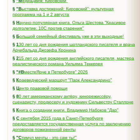
§
"МедиаДвиж: Кировский"
§
"Выставка достижений: Кировский": культурная
программа на 1 и 2 августа
§
Научно-популярная книга. Ольга Шестова "Красивое
долголетие: 10C против старения"
§
Большой семейный фестиваль уже в эти выходные!
§
130 лет со дня рождения шотландского писателя и врача
Арчибальда Джозефа Кронина
§
215 лет со дня рождения английского писателя, мастера
реалистического романа Уильяма Теккерея
§
"#ВместеЯрче в Петербурге" 2026
§
Краеведческий маршрут "Парк Александрино"
§
Центр правовой помощи
§
80 лет американскому актёру, кинорежиссёру,
сценаристу, продюсеру и художнику Сильвестру Сталлоне
§
Книга о создании книги. Владимир Набоков "Дар"
§
С сентября 2015 года в Санкт-Петербурге
предоставляется государственная услуга по заключению
договоров пожизненной ренты
§
"Стимул мечты - это сам ты!"