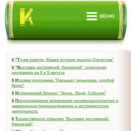
МЕНЮ
§
"Точка памяти: Живая история защиты Отечества"
§
"Выставка достижений: Кировский": культурная
программа на 8 и 9 августа
§
Игровая программа "Парашют, тельняшка, голубой
берет"
§
Исторический блокнот "Эпоха. Люди. События"
§
Предупреждение вовлечения несовершеннолетних в
диверсионно-террористическую и экстремистскую
деятельность
§
Торжественное открытие "Выставки достижений:
Кировский"