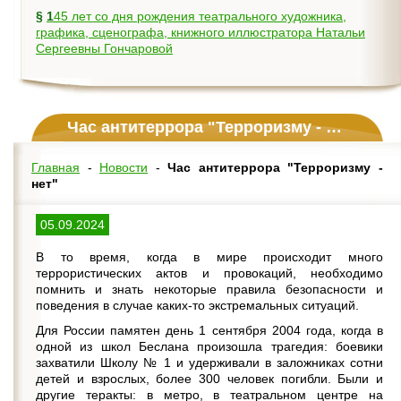
§
145 лет со дня рождения театрального художника,
графика, сценографа, книжного иллюстратора Натальи
Сергеевны Гончаровой
Час антитеррора "Терроризму - нет"
Главная
-
Новости
-
Час антитеррора "Терроризму -
нет"
05.09.2024
В то время, когда в мире происходит много
террористических актов и провокаций, необходимо
помнить и знать некоторые правила безопасности и
поведения в случае каких-то экстремальных ситуаций.
Для России памятен день 1 сентября 2004 года, когда в
одной из школ Беслана произошла трагедия: боевики
захватили Школу № 1 и удерживали в заложниках сотни
детей и взрослых, более 300 человек погибли. Были и
другие теракты: в метро, в театральном центре на