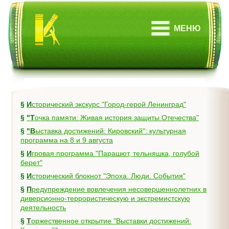
МЕНЮ
§
Исторический экскурс "Город-герой Ленинград"
§
"Точка памяти: Живая история защиты Отечества"
§
"Выставка достижений: Кировский": культурная
программа на 8 и 9 августа
§
Игровая программа "Парашют, тельняшка, голубой
берет"
§
Исторический блокнот "Эпоха. Люди. События"
§
Предупреждение вовлечения несовершеннолетних в
диверсионно-террористическую и экстремистскую
деятельность
§
Торжественное открытие "Выставки достижений: