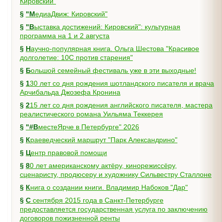
Кировский"
§
"МедиаДвиж: Кировский"
§
"Выставка достижений: Кировский": культурная
программа на 1 и 2 августа
§
Научно-популярная книга. Ольга Шестова "Красивое
долголетие: 10C против старения"
§
Большой семейный фестиваль уже в эти выходные!
§
130 лет со дня рождения шотландского писателя и врача
Арчибальда Джозефа Кронина
§
215 лет со дня рождения английского писателя, мастера
реалистического романа Уильяма Теккерея
§
"#ВместеЯрче в Петербурге" 2026
§
Краеведческий маршрут "Парк Александрино"
§
Центр правовой помощи
§
80 лет американскому актёру, кинорежиссёру,
сценаристу, продюсеру и художнику Сильвестру Сталлоне
§
Книга о создании книги. Владимир Набоков "Дар"
§
С сентября 2015 года в Санкт-Петербурге
предоставляется государственная услуга по заключению
договоров пожизненной ренты